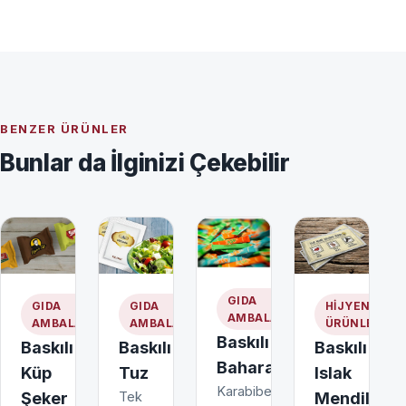
BENZER ÜRÜNLER
Bunlar da İlginizi Çekebilir
GIDA
GIDA
GIDA
HIJYEN
AMBALAJLARI
AMBALAJLARI
AMBALAJLARI
ÜRÜNLERI
Baskılı
Baskılı
Baskılı
Baskılı
Baharat
Küp
Tuz
Islak
Karabiber,
Şeker
Tek
Mendil