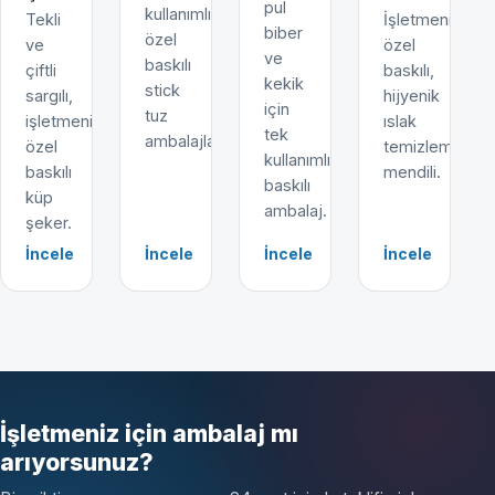
pul
kullanımlık,
Tekli
İşletmenize
biber
özel
ve
özel
ve
baskılı
çiftli
baskılı,
kekik
stick
sargılı,
hijyenik
için
tuz
işletmenize
ıslak
tek
ambalajları.
özel
temizleme
kullanımlık
baskılı
mendili.
baskılı
küp
ambalaj.
şeker.
İncele
İncele
İncele
İncele
İşletmeniz için ambalaj mı
arıyorsunuz?