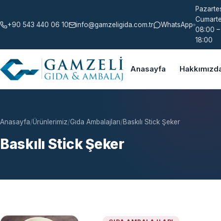
Pazartes
Cumarte
+90 543 440 06 10
info@gamzeligida.com.tr
WhatsApp
08:00 –
18:00
Anasayfa
Hakkımızd
Anasayfa
/
Ürünlerimiz
/
Gıda Ambalajları
/
Baskılı Stick Şeker
Baskılı Stick Şeker