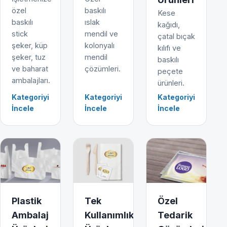
özel
baskılı
Kese
baskılı
ıslak
kağıdı,
stick
mendil ve
çatal bıçak
şeker, küp
kolonyalı
kılıfı ve
şeker, tuz
mendil
baskılı
ve baharat
çözümleri.
peçete
ambalajları.
ürünleri.
Kategoriyi
Kategoriyi
Kategoriyi
İncele
İncele
İncele
Plastik
Tek
Özel
Ambalaj
Kullanımlık
Tedarik