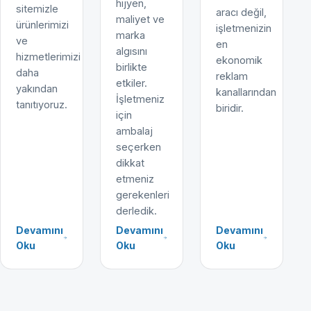
hijyen,
sitemizle
aracı değil,
maliyet ve
ürünlerimizi
işletmenizin
marka
ve
en
algısını
hizmetlerimizi
ekonomik
birlikte
daha
reklam
etkiler.
yakından
kanallarından
İşletmeniz
tanıtıyoruz.
biridir.
için
ambalaj
seçerken
dikkat
etmeniz
gerekenleri
derledik.
Devamını
Devamını
Devamını
Oku
Oku
Oku