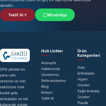
dönelim.
Teklif Al
WhatsApp
Hızlı Linkler
Ürün
Kategorileri
Anasayfa
Gıda
Hakkımızda
2014 yılından bu
Ambalajları
Ürünlerimiz
yana cafe,
Hijyen
Referanslarımız
restoran ve otel
Ürünleri
Blog
sektörüne özel
Kağıt Ambalaj
İletişim
baskılı gıda
Ürünleri
Teklif Al
ambalajları ve tek
Plastik
kullanımlık ürünler