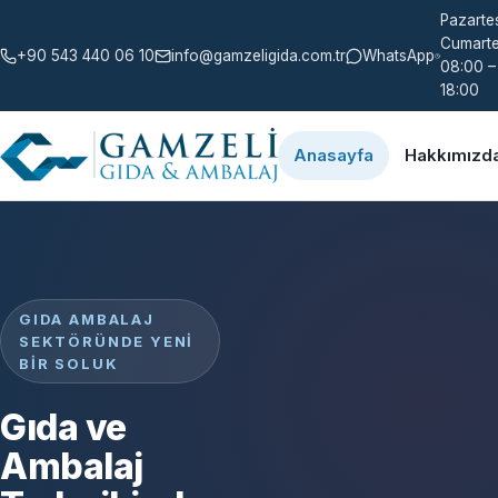
Pazartes
Cumarte
+90 543 440 06 10
info@gamzeligida.com.tr
WhatsApp
08:00 –
18:00
Anasayfa
Hakkımızd
GIDA AMBALAJ
SEKTÖRÜNDE YENI
BIR SOLUK
Gıda ve
Ambalaj