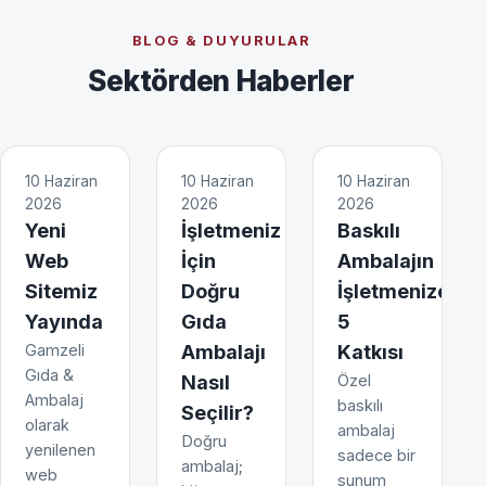
BLOG & DUYURULAR
Sektörden Haberler
10 Haziran
10 Haziran
10 Haziran
2026
2026
2026
Yeni
İşletmeniz
Baskılı
Web
İçin
Ambalajın
Sitemiz
Doğru
İşletmenize
Yayında
Gıda
5
Gamzeli
Ambalajı
Katkısı
Gıda &
Nasıl
Özel
Ambalaj
baskılı
Seçilir?
olarak
ambalaj
Doğru
yenilenen
sadece bir
ambalaj;
web
sunum