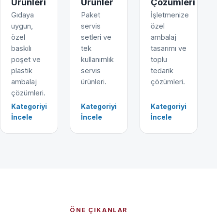
Ürünleri
Ürünler
Çözümleri
Gıdaya
Paket
İşletmenize
uygun,
servis
özel
özel
setleri ve
ambalaj
baskılı
tek
tasarımı ve
poşet ve
kullanımlık
toplu
plastik
servis
tedarik
ambalaj
ürünleri.
çözümleri.
çözümleri.
Kategoriyi
Kategoriyi
Kategoriyi
İncele
İncele
İncele
ÖNE ÇIKANLAR