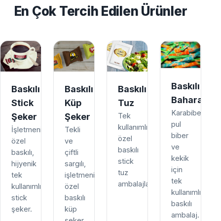
En Çok Tercih Edilen Ürünler
Baskılı
Baskılı
Baskılı
Baskılı
Baharat
Stick
Küp
Tuz
Karabiber,
Şeker
Şeker
Tek
pul
kullanımlık,
İşletmenize
Tekli
biber
özel
özel
ve
ve
baskılı
baskılı,
çiftli
kekik
stick
hijyenik
sargılı,
için
tuz
tek
işletmenize
tek
ambalajları.
kullanımlık
özel
kullanımlık
stick
baskılı
baskılı
şeker.
küp
ambalaj.
şeker.