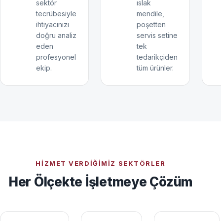
sektör
ıslak
tecrübesiyle
mendile,
ihtiyacınızı
poşetten
doğru analiz
servis setine
eden
tek
profesyonel
tedarikçiden
ekip.
tüm ürünler.
HIZMET VERDIĞIMIZ SEKTÖRLER
Her Ölçekte İşletmeye Çözüm