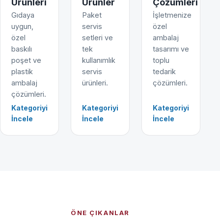
Ürünleri
Ürünler
Çözümleri
Gıdaya
Paket
İşletmenize
uygun,
servis
özel
özel
setleri ve
ambalaj
baskılı
tek
tasarımı ve
poşet ve
kullanımlık
toplu
plastik
servis
tedarik
ambalaj
ürünleri.
çözümleri.
çözümleri.
Kategoriyi
Kategoriyi
Kategoriyi
İncele
İncele
İncele
ÖNE ÇIKANLAR