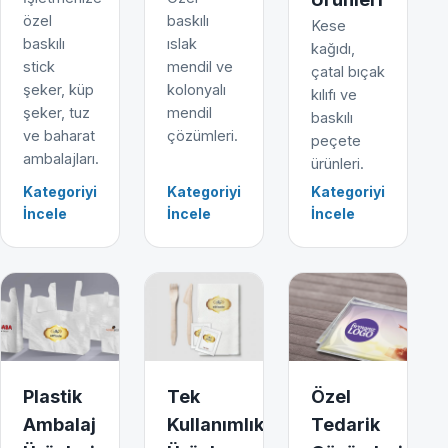
özel
baskılı
Kese
baskılı
ıslak
kağıdı,
stick
mendil ve
çatal bıçak
şeker, küp
kolonyalı
kılıfı ve
şeker, tuz
mendil
baskılı
ve baharat
çözümleri.
peçete
ambalajları.
ürünleri.
Kategoriyi
Kategoriyi
Kategoriyi
İncele
İncele
İncele
Plastik
Tek
Özel
Ambalaj
Kullanımlık
Tedarik