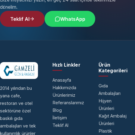
dönelim.
Teklif Al
WhatsApp
Hızlı Linkler
Ürün
Kategorileri
Anasayfa
Gıda
Hakkımızda
2014 yılından bu
Ambalajları
Ürünlerimiz
yana cafe,
Hijyen
Referanslarımız
restoran ve otel
Ürünleri
Blog
sektörüne özel
Kağıt Ambalaj
İletişim
baskılı gıda
Ürünleri
Teklif Al
ambalajları ve tek
Plastik
kullanımlık ürünler