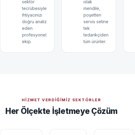
sektör
ıslak
tecrübesiyle
mendile,
ihtiyacınızı
poşetten
doğru analiz
servis setine
eden
tek
profesyonel
tedarikçiden
ekip.
tüm ürünler.
HIZMET VERDIĞIMIZ SEKTÖRLER
Her Ölçekte İşletmeye Çözüm