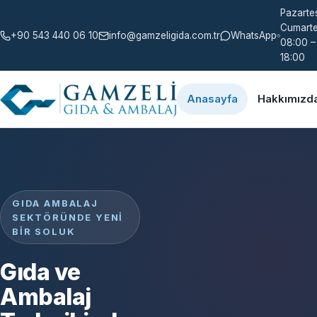
Pazartes
Cumarte
+90 543 440 06 10
info@gamzeligida.com.tr
WhatsApp
08:00 –
18:00
Anasayfa
Hakkımızd
GIDA AMBALAJ
SEKTÖRÜNDE YENI
BIR SOLUK
Gıda ve
Ambalaj