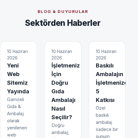
BLOG & DUYURULAR
Sektörden Haberler
10 Haziran
10 Haziran
10 Haziran
2026
2026
2026
Yeni
İşletmeniz
Baskılı
Web
İçin
Ambalajın
Sitemiz
Doğru
İşletmenize
Yayında
Gıda
5
Gamzeli
Ambalajı
Katkısı
Gıda &
Nasıl
Özel
Ambalaj
baskılı
Seçilir?
olarak
ambalaj
Doğru
yenilenen
sadece bir
ambalaj;
web
sunum