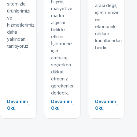
hijyen,
sitemizle
aracı değil,
maliyet ve
ürünlerimizi
işletmenizin
marka
ve
en
algısını
hizmetlerimizi
ekonomik
birlikte
daha
reklam
etkiler.
yakından
kanallarından
İşletmeniz
tanıtıyoruz.
biridir.
için
ambalaj
seçerken
dikkat
etmeniz
gerekenleri
derledik.
Devamını
Devamını
Devamını
Oku
Oku
Oku