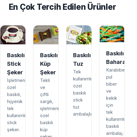
En Çok Tercih Edilen Ürünler
Baskılı
Baskılı
Baskılı
Baskılı
Baharat
Stick
Küp
Tuz
Karabiber,
Şeker
Şeker
Tek
pul
kullanımlık,
İşletmenize
Tekli
biber
özel
özel
ve
ve
baskılı
baskılı,
çiftli
kekik
stick
hijyenik
sargılı,
için
tuz
tek
işletmenize
tek
ambalajları.
kullanımlık
özel
kullanımlık
stick
baskılı
baskılı
şeker.
küp
ambalaj.
şeker.