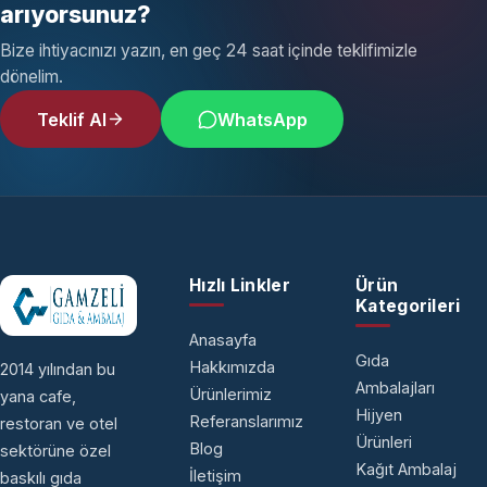
arıyorsunuz?
Bize ihtiyacınızı yazın, en geç 24 saat içinde teklifimizle
dönelim.
Teklif Al
WhatsApp
Hızlı Linkler
Ürün
Kategorileri
Anasayfa
Gıda
Hakkımızda
2014 yılından bu
Ambalajları
Ürünlerimiz
yana cafe,
Hijyen
Referanslarımız
restoran ve otel
Ürünleri
Blog
sektörüne özel
Kağıt Ambalaj
İletişim
baskılı gıda