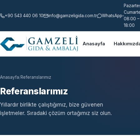
Pazartes
Cumarte
+90 543 440 06 10
info@gamzeligida.com.tr
WhatsApp
08:00 –
18:00
Anasayfa
Hakkımızd
Anasayfa
/
Referanslarımız
Referanslarımız
Yıllardır birlikte çalıştığımız, bize güvenen
işletmeler. Sıradaki çözüm ortağımız siz olun.