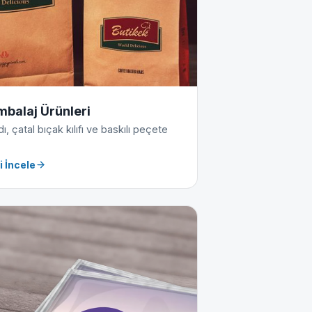
mbalaj Ürünleri
, çatal bıçak kılıfı ve baskılı peçete
i İncele