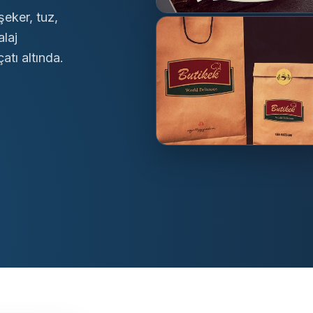
şeker, tuz,
alaj
atı altında.