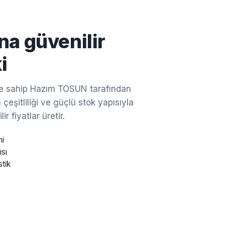
na güvenilir
i
ine sahip Hazım TOSUN tarafından
çeşitliliği ve güçlü stok yapısıyla
ir fiyatlar üretir.
mi
ısı
stik