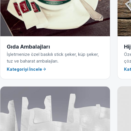
Gıda Ambalajları
Hi
İşletmenize özel baskılı stick şeker, küp şeker,
Öze
tuz ve baharat ambalajları.
çöz
Kategoriyi İncele
Kat