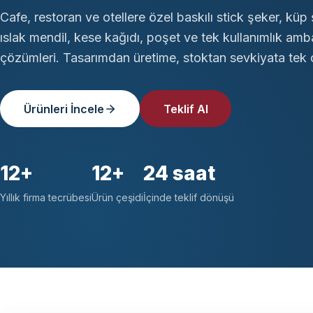
Cafe, restoran ve otellere özel baskılı stick şeker, küp 
ıslak mendil, kese kağıdı, poşet ve tek kullanımlık amb
çözümleri. Tasarımdan üretime, stoktan sevkiyata tek ç
Ürünleri İncele
Teklif Al
12+
12+
24 saat
Yıllık firma tecrübesi
Ürün çeşidi
İçinde teklif dönüşü