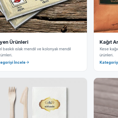
jyen Ürünleri
Kağıt A
l baskılı ıslak mendil ve kolonyalı mendil
Kese kağıdı
ümleri.
ürünleri.
egoriyi İncele
Kategoriy