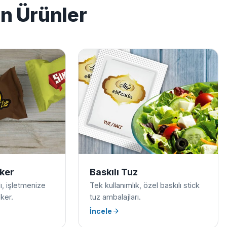
en Ürünler
eker
Baskılı Tuz
ılı, işletmenize
Tek kullanımlık, özel baskılı stick
ker.
tuz ambalajları.
İncele