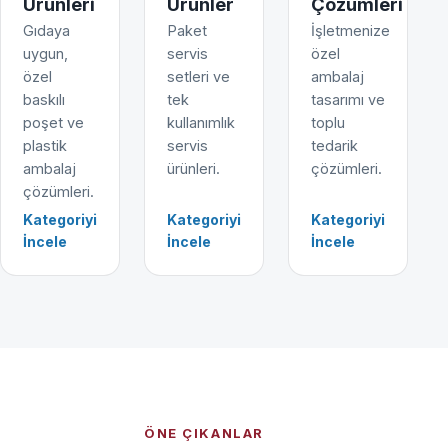
Ürünleri
Ürünler
Çözümleri
Gıdaya
Paket
İşletmenize
uygun,
servis
özel
özel
setleri ve
ambalaj
baskılı
tek
tasarımı ve
poşet ve
kullanımlık
toplu
plastik
servis
tedarik
ambalaj
ürünleri.
çözümleri.
çözümleri.
Kategoriyi
Kategoriyi
Kategoriyi
İncele
İncele
İncele
ÖNE ÇIKANLAR