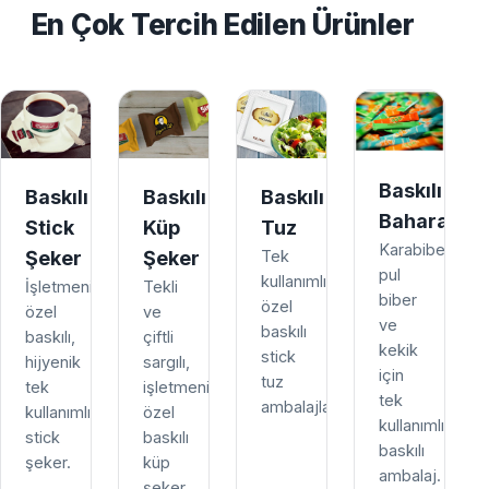
En Çok Tercih Edilen Ürünler
Baskılı
Baskılı
Baskılı
Baskılı
Baharat
Stick
Küp
Tuz
Karabiber,
Şeker
Şeker
Tek
pul
kullanımlık,
İşletmenize
Tekli
biber
özel
özel
ve
ve
baskılı
baskılı,
çiftli
kekik
stick
hijyenik
sargılı,
için
tuz
tek
işletmenize
tek
ambalajları.
kullanımlık
özel
kullanımlık
stick
baskılı
baskılı
şeker.
küp
ambalaj.
şeker.