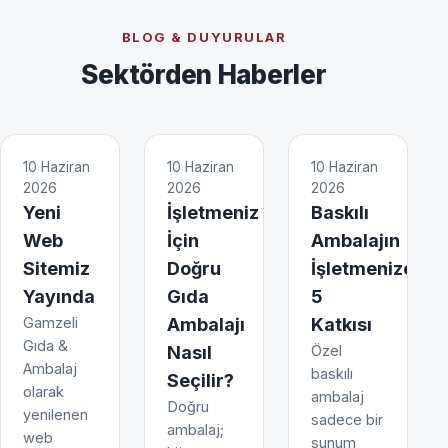
BLOG & DUYURULAR
Sektörden Haberler
10 Haziran
10 Haziran
10 Haziran
2026
2026
2026
Yeni
İşletmeniz
Baskılı
Web
İçin
Ambalajın
Sitemiz
Doğru
İşletmenize
Yayında
Gıda
5
Gamzeli
Ambalajı
Katkısı
Gıda &
Nasıl
Özel
Ambalaj
baskılı
Seçilir?
olarak
ambalaj
Doğru
yenilenen
sadece bir
ambalaj;
web
sunum