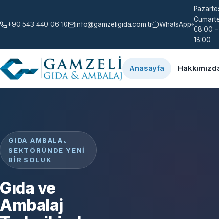
Pazartes
Cumarte
+90 543 440 06 10
info@gamzeligida.com.tr
WhatsApp
08:00 –
18:00
Anasayfa
Hakkımızd
GIDA AMBALAJ
SEKTÖRÜNDE YENI
BIR SOLUK
Gıda ve
Ambalaj