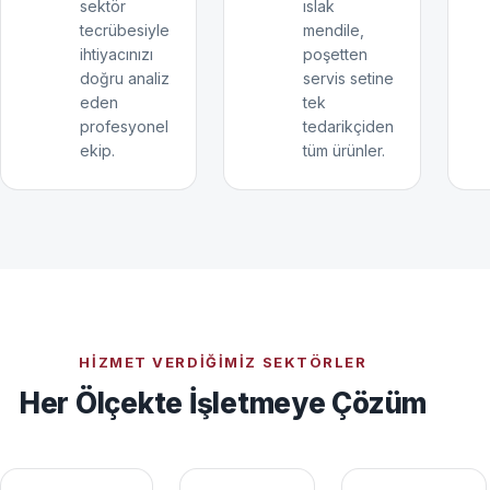
sektör
ıslak
tecrübesiyle
mendile,
ihtiyacınızı
poşetten
doğru analiz
servis setine
eden
tek
profesyonel
tedarikçiden
ekip.
tüm ürünler.
HIZMET VERDIĞIMIZ SEKTÖRLER
Her Ölçekte İşletmeye Çözüm