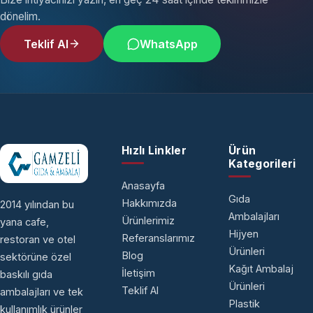
dönelim.
Teklif Al
WhatsApp
Hızlı Linkler
Ürün
Kategorileri
Anasayfa
Gıda
Hakkımızda
2014 yılından bu
Ambalajları
Ürünlerimiz
yana cafe,
Hijyen
Referanslarımız
restoran ve otel
Ürünleri
Blog
sektörüne özel
Kağıt Ambalaj
İletişim
baskılı gıda
Ürünleri
Teklif Al
ambalajları ve tek
Plastik
kullanımlık ürünler