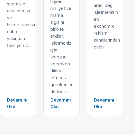
hijyen,
sitemizle
aracı değil,
maliyet ve
ürünlerimizi
işletmenizin
marka
ve
en
algısını
hizmetlerimizi
ekonomik
birlikte
daha
reklam
etkiler.
yakından
kanallarından
İşletmeniz
tanıtıyoruz.
biridir.
için
ambalaj
seçerken
dikkat
etmeniz
gerekenleri
derledik.
Devamını
Devamını
Devamını
Oku
Oku
Oku