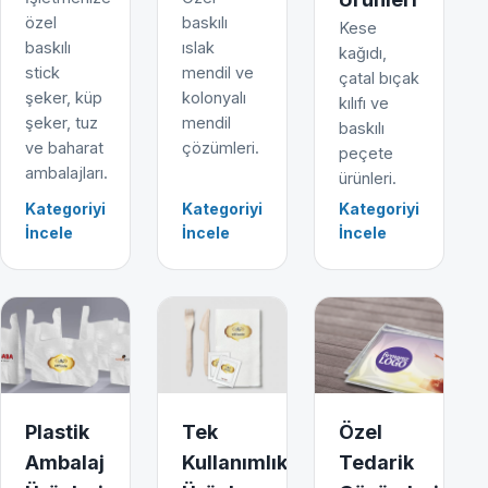
özel
baskılı
Kese
baskılı
ıslak
kağıdı,
stick
mendil ve
çatal bıçak
şeker, küp
kolonyalı
kılıfı ve
şeker, tuz
mendil
baskılı
ve baharat
çözümleri.
peçete
ambalajları.
ürünleri.
Kategoriyi
Kategoriyi
Kategoriyi
İncele
İncele
İncele
Plastik
Tek
Özel
Ambalaj
Kullanımlık
Tedarik