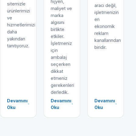
hijyen,
sitemizle
aracı değil,
maliyet ve
ürünlerimizi
işletmenizin
marka
ve
en
algısını
hizmetlerimizi
ekonomik
birlikte
daha
reklam
etkiler.
yakından
kanallarından
İşletmeniz
tanıtıyoruz.
biridir.
için
ambalaj
seçerken
dikkat
etmeniz
gerekenleri
derledik.
Devamını
Devamını
Devamını
Oku
Oku
Oku