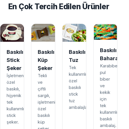
En Çok Tercih Edilen Ürünler
Baskılı
Baskılı
Baskılı
Baskılı
Baharat
Stick
Küp
Tuz
Karabiber,
Şeker
Şeker
Tek
pul
kullanımlık,
İşletmenize
Tekli
biber
özel
özel
ve
ve
baskılı
baskılı,
çiftli
kekik
stick
hijyenik
sargılı,
için
tuz
tek
işletmenize
tek
ambalajları.
kullanımlık
özel
kullanımlık
stick
baskılı
baskılı
şeker.
küp
ambalaj.
şeker.