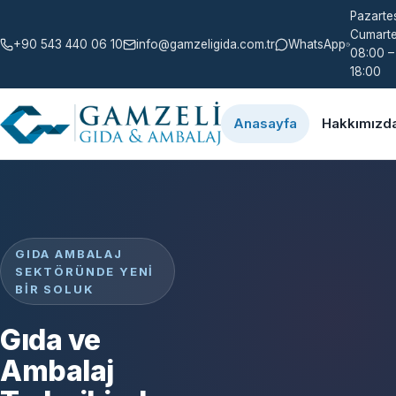
Pazartes
Cumarte
+90 543 440 06 10
info@gamzeligida.com.tr
WhatsApp
08:00 –
18:00
Anasayfa
Hakkımızd
GIDA AMBALAJ
SEKTÖRÜNDE YENI
BIR SOLUK
Gıda ve
Ambalaj