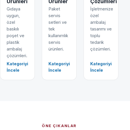
Ürünleri
Ürünler
Çözümleri
Gıdaya
Paket
İşletmenize
uygun,
servis
özel
özel
setleri ve
ambalaj
baskılı
tek
tasarımı ve
poşet ve
kullanımlık
toplu
plastik
servis
tedarik
ambalaj
ürünleri.
çözümleri.
çözümleri.
Kategoriyi
Kategoriyi
Kategoriyi
İncele
İncele
İncele
ÖNE ÇIKANLAR