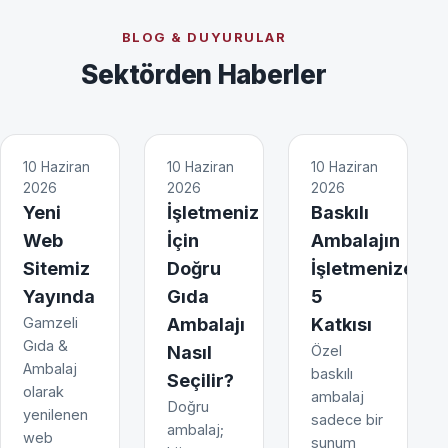
BLOG & DUYURULAR
Sektörden Haberler
10 Haziran
10 Haziran
10 Haziran
2026
2026
2026
Yeni
İşletmeniz
Baskılı
Web
İçin
Ambalajın
Sitemiz
Doğru
İşletmenize
Yayında
Gıda
5
Gamzeli
Ambalajı
Katkısı
Gıda &
Nasıl
Özel
Ambalaj
baskılı
Seçilir?
olarak
ambalaj
Doğru
yenilenen
sadece bir
ambalaj;
web
sunum