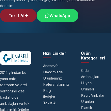
dönelim.
Teklif Al
WhatsApp
Hızlı Linkler
Ürün
Kategorileri
Anasayfa
Gıda
Hakkımızda
2014 yılından bu
Ambalajları
Ürünlerimiz
yana cafe,
Hijyen
Referanslarımız
restoran ve otel
Ürünleri
Blog
sektörüne özel
Kağıt Ambalaj
İletişim
baskılı gıda
Ürünleri
Teklif Al
ambalajları ve tek
Plastik
kullanımlık ürünler