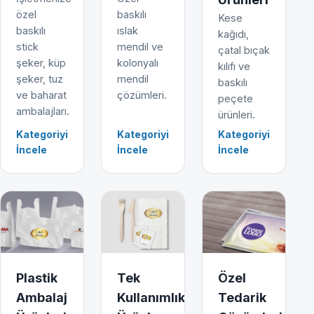
özel
baskılı
Kese
baskılı
ıslak
kağıdı,
stick
mendil ve
çatal bıçak
şeker, küp
kolonyalı
kılıfı ve
şeker, tuz
mendil
baskılı
ve baharat
çözümleri.
peçete
ambalajları.
ürünleri.
Kategoriyi
Kategoriyi
Kategoriyi
İncele
İncele
İncele
Plastik
Tek
Özel
Ambalaj
Kullanımlık
Tedarik