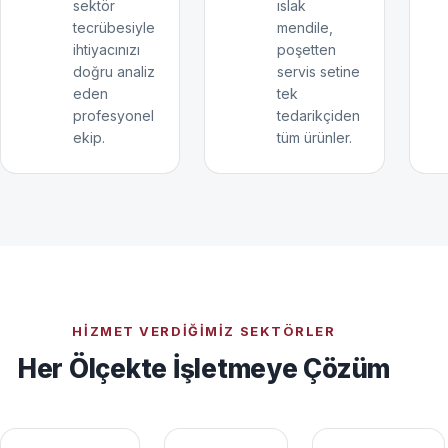
sektör
ıslak
tecrübesiyle
mendile,
ihtiyacınızı
poşetten
doğru analiz
servis setine
eden
tek
profesyonel
tedarikçiden
ekip.
tüm ürünler.
HIZMET VERDIĞIMIZ SEKTÖRLER
Her Ölçekte İşletmeye Çözüm