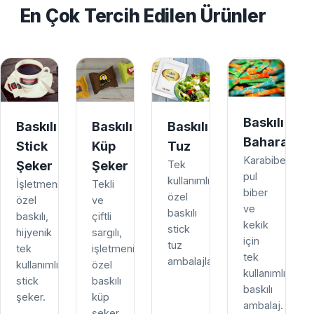
En Çok Tercih Edilen Ürünler
Baskılı
Baskılı
Baskılı
Baskılı
Baharat
Stick
Küp
Tuz
Karabiber,
Şeker
Şeker
Tek
pul
kullanımlık,
İşletmenize
Tekli
biber
özel
özel
ve
ve
baskılı
baskılı,
çiftli
kekik
stick
hijyenik
sargılı,
için
tuz
tek
işletmenize
tek
ambalajları.
kullanımlık
özel
kullanımlık
stick
baskılı
baskılı
şeker.
küp
ambalaj.
şeker.