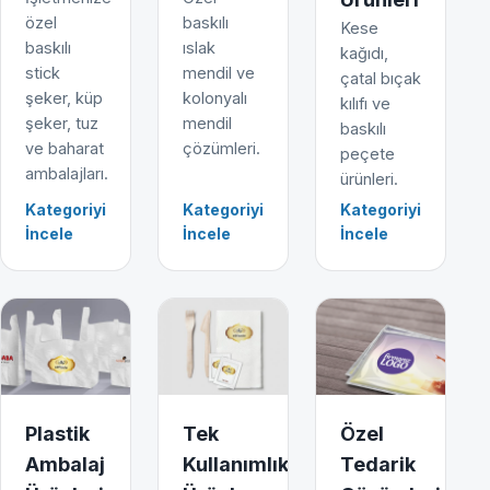
özel
baskılı
Kese
baskılı
ıslak
kağıdı,
stick
mendil ve
çatal bıçak
şeker, küp
kolonyalı
kılıfı ve
şeker, tuz
mendil
baskılı
ve baharat
çözümleri.
peçete
ambalajları.
ürünleri.
Kategoriyi
Kategoriyi
Kategoriyi
İncele
İncele
İncele
Plastik
Tek
Özel
Ambalaj
Kullanımlık
Tedarik