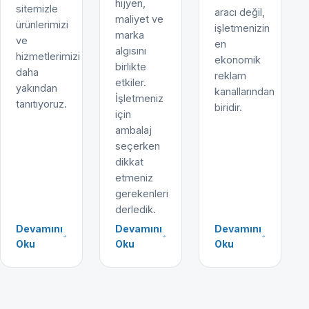
hijyen,
sitemizle
aracı değil,
maliyet ve
ürünlerimizi
işletmenizin
marka
ve
en
algısını
hizmetlerimizi
ekonomik
birlikte
daha
reklam
etkiler.
yakından
kanallarından
İşletmeniz
tanıtıyoruz.
biridir.
için
ambalaj
seçerken
dikkat
etmeniz
gerekenleri
derledik.
Devamını
Devamını
Devamını
Oku
Oku
Oku