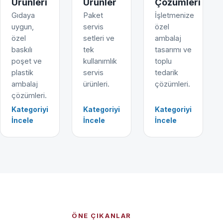
Ürünleri
Ürünler
Çözümleri
Gıdaya
Paket
İşletmenize
uygun,
servis
özel
özel
setleri ve
ambalaj
baskılı
tek
tasarımı ve
poşet ve
kullanımlık
toplu
plastik
servis
tedarik
ambalaj
ürünleri.
çözümleri.
çözümleri.
Kategoriyi
Kategoriyi
Kategoriyi
İncele
İncele
İncele
ÖNE ÇIKANLAR