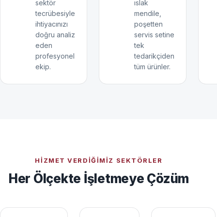
sektör
ıslak
tecrübesiyle
mendile,
ihtiyacınızı
poşetten
doğru analiz
servis setine
eden
tek
profesyonel
tedarikçiden
ekip.
tüm ürünler.
HIZMET VERDIĞIMIZ SEKTÖRLER
Her Ölçekte İşletmeye Çözüm