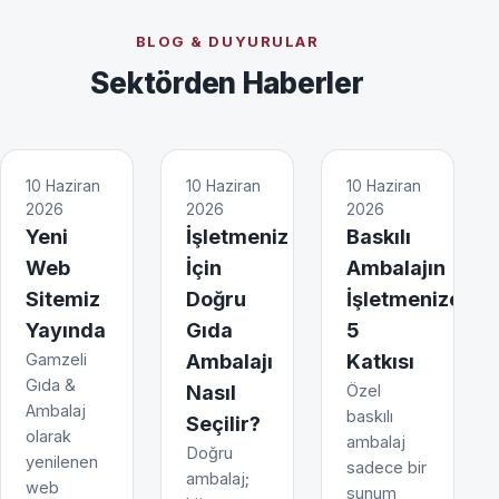
BLOG & DUYURULAR
Sektörden Haberler
10 Haziran
10 Haziran
10 Haziran
2026
2026
2026
Yeni
İşletmeniz
Baskılı
Web
İçin
Ambalajın
Sitemiz
Doğru
İşletmenize
Yayında
Gıda
5
Gamzeli
Ambalajı
Katkısı
Gıda &
Nasıl
Özel
Ambalaj
baskılı
Seçilir?
olarak
ambalaj
Doğru
yenilenen
sadece bir
ambalaj;
web
sunum