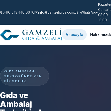
Pazartes
Cumarte
+90 543 440 06 10
info@gamzeligida.com.tr
WhatsApp
08:00 –
18:00
Anasayfa
Hakkımızd
GIDA AMBALAJ
SEKTÖRÜNDE YENI
BIR SOLUK
Gıda ve
Ambalaj