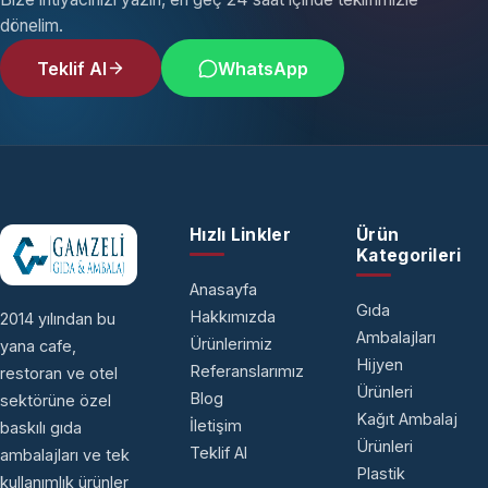
dönelim.
Teklif Al
WhatsApp
Hızlı Linkler
Ürün
Kategorileri
Anasayfa
Gıda
Hakkımızda
2014 yılından bu
Ambalajları
Ürünlerimiz
yana cafe,
Hijyen
Referanslarımız
restoran ve otel
Ürünleri
Blog
sektörüne özel
Kağıt Ambalaj
İletişim
baskılı gıda
Ürünleri
Teklif Al
ambalajları ve tek
Plastik
kullanımlık ürünler