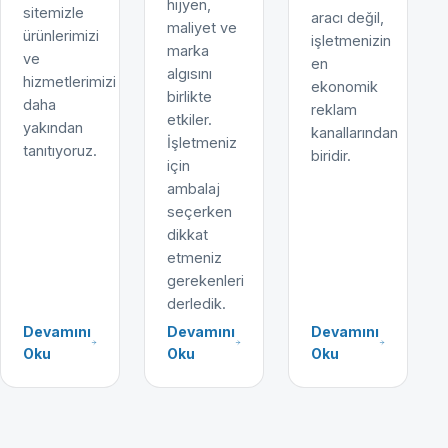
hijyen,
sitemizle
aracı değil,
maliyet ve
ürünlerimizi
işletmenizin
marka
ve
en
algısını
hizmetlerimizi
ekonomik
birlikte
daha
reklam
etkiler.
yakından
kanallarından
İşletmeniz
tanıtıyoruz.
biridir.
için
ambalaj
seçerken
dikkat
etmeniz
gerekenleri
derledik.
Devamını
Devamını
Devamını
Oku
Oku
Oku