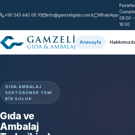
Pazartes
Cumarte
+90 543 440 06 10
info@gamzeligida.com.tr
WhatsApp
08:00 –
18:00
Anasayfa
Hakkımızd
GIDA AMBALAJ
SEKTÖRÜNDE YENI
BIR SOLUK
Gıda ve
Ambalaj