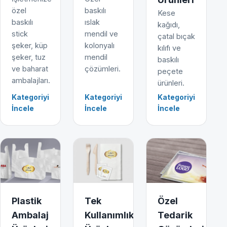
özel
baskılı
Kese
baskılı
ıslak
kağıdı,
stick
mendil ve
çatal bıçak
şeker, küp
kolonyalı
kılıfı ve
şeker, tuz
mendil
baskılı
ve baharat
çözümleri.
peçete
ambalajları.
ürünleri.
Kategoriyi
Kategoriyi
Kategoriyi
İncele
İncele
İncele
Plastik
Tek
Özel
Ambalaj
Kullanımlık
Tedarik