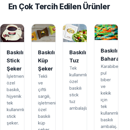
En Çok Tercih Edilen Ürünler
Baskılı
Baskılı
Baskılı
Baskılı
Baharat
Stick
Küp
Tuz
Karabiber,
Şeker
Şeker
Tek
pul
kullanımlık,
İşletmenize
Tekli
biber
özel
özel
ve
ve
baskılı
baskılı,
çiftli
kekik
stick
hijyenik
sargılı,
için
tuz
tek
işletmenize
tek
ambalajları.
kullanımlık
özel
kullanımlık
stick
baskılı
baskılı
şeker.
küp
ambalaj.
şeker.