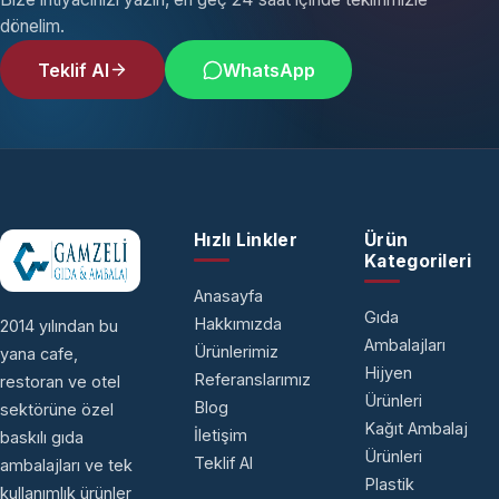
dönelim.
Teklif Al
WhatsApp
Hızlı Linkler
Ürün
Kategorileri
Anasayfa
Gıda
Hakkımızda
2014 yılından bu
Ambalajları
Ürünlerimiz
yana cafe,
Hijyen
Referanslarımız
restoran ve otel
Ürünleri
Blog
sektörüne özel
Kağıt Ambalaj
İletişim
baskılı gıda
Ürünleri
Teklif Al
ambalajları ve tek
Plastik
kullanımlık ürünler