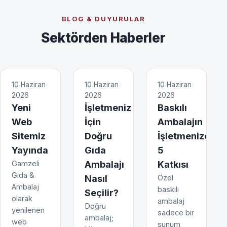
BLOG & DUYURULAR
Sektörden Haberler
10 Haziran
10 Haziran
10 Haziran
2026
2026
2026
Yeni
İşletmeniz
Baskılı
Web
İçin
Ambalajın
Sitemiz
Doğru
İşletmenize
Yayında
Gıda
5
Gamzeli
Ambalajı
Katkısı
Gıda &
Nasıl
Özel
Ambalaj
baskılı
Seçilir?
olarak
ambalaj
Doğru
yenilenen
sadece bir
ambalaj;
web
sunum