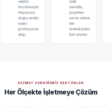
sektör
ıslak
tecrübesiyle
mendile,
ihtiyacınızı
poşetten
doğru analiz
servis setine
eden
tek
profesyonel
tedarikçiden
ekip.
tüm ürünler.
HIZMET VERDIĞIMIZ SEKTÖRLER
Her Ölçekte İşletmeye Çözüm