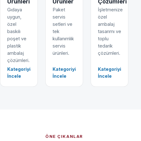
Ürünleri
Ürünler
Çözümleri
Gıdaya
Paket
İşletmenize
uygun,
servis
özel
özel
setleri ve
ambalaj
baskılı
tek
tasarımı ve
poşet ve
kullanımlık
toplu
plastik
servis
tedarik
ambalaj
ürünleri.
çözümleri.
çözümleri.
Kategoriyi
Kategoriyi
Kategoriyi
İncele
İncele
İncele
ÖNE ÇIKANLAR