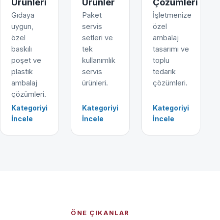
Ürünleri
Ürünler
Çözümleri
Gıdaya
Paket
İşletmenize
uygun,
servis
özel
özel
setleri ve
ambalaj
baskılı
tek
tasarımı ve
poşet ve
kullanımlık
toplu
plastik
servis
tedarik
ambalaj
ürünleri.
çözümleri.
çözümleri.
Kategoriyi
Kategoriyi
Kategoriyi
İncele
İncele
İncele
ÖNE ÇIKANLAR