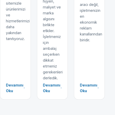
hijyen,
sitemizle
aracı değil,
maliyet ve
ürünlerimizi
işletmenizin
marka
ve
en
algısını
hizmetlerimizi
ekonomik
birlikte
daha
reklam
etkiler.
yakından
kanallarından
İşletmeniz
tanıtıyoruz.
biridir.
için
ambalaj
seçerken
dikkat
etmeniz
gerekenleri
derledik.
Devamını
Devamını
Devamını
Oku
Oku
Oku