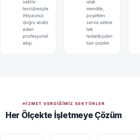
sektör
ıslak
tecrübesiyle
mendile,
ihtiyacınızı
poşetten
doğru analiz
servis setine
eden
tek
profesyonel
tedarikçiden
ekip.
tüm ürünler.
HIZMET VERDIĞIMIZ SEKTÖRLER
Her Ölçekte İşletmeye Çözüm