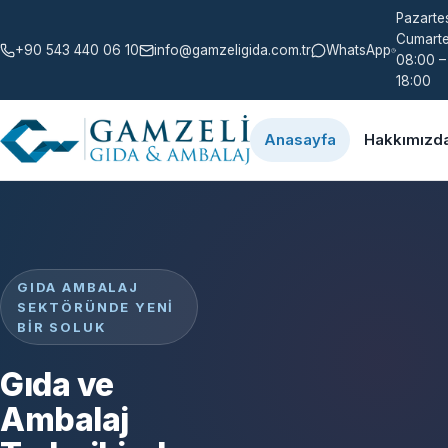
Pazartes
Cumarte
+90 543 440 06 10
info@gamzeligida.com.tr
WhatsApp
08:00 –
18:00
Anasayfa
Hakkımızd
GIDA AMBALAJ
SEKTÖRÜNDE YENI
BIR SOLUK
Gıda ve
Ambalaj