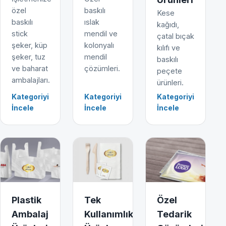
özel
baskılı
Kese
baskılı
ıslak
kağıdı,
stick
mendil ve
çatal bıçak
şeker, küp
kolonyalı
kılıfı ve
şeker, tuz
mendil
baskılı
ve baharat
çözümleri.
peçete
ambalajları.
ürünleri.
Kategoriyi
Kategoriyi
Kategoriyi
İncele
İncele
İncele
Plastik
Tek
Özel
Ambalaj
Kullanımlık
Tedarik