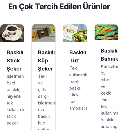
En Çok Tercih Edilen Ürünler
Baskılı
Baskılı
Baskılı
Baskılı
Baharat
Stick
Küp
Tuz
Karabiber,
Şeker
Şeker
Tek
pul
kullanımlık,
İşletmenize
Tekli
biber
özel
özel
ve
ve
baskılı
baskılı,
çiftli
kekik
stick
hijyenik
sargılı,
için
tuz
tek
işletmenize
tek
ambalajları.
kullanımlık
özel
kullanımlık
stick
baskılı
baskılı
şeker.
küp
ambalaj.
şeker.