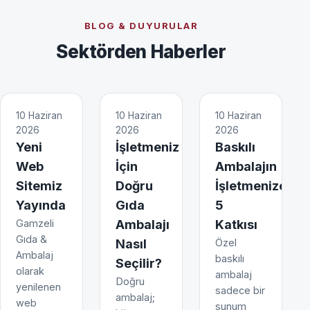
BLOG & DUYURULAR
Sektörden Haberler
10 Haziran
10 Haziran
10 Haziran
2026
2026
2026
Yeni
İşletmeniz
Baskılı
Web
İçin
Ambalajın
Sitemiz
Doğru
İşletmenize
Yayında
Gıda
5
Gamzeli
Ambalajı
Katkısı
Gıda &
Nasıl
Özel
Ambalaj
baskılı
Seçilir?
olarak
ambalaj
Doğru
yenilenen
sadece bir
ambalaj;
web
sunum