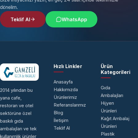
dönelim.
Teklif Al
WhatsApp
Hızlı Linkler
Ürün
Kategorileri
Anasayfa
Gıda
Hakkımızda
2014 yılından bu
Ambalajları
Ürünlerimiz
yana cafe,
Hijyen
Referanslarımız
restoran ve otel
Ürünleri
Blog
sektörüne özel
Kağıt Ambalaj
İletişim
baskılı gıda
Ürünleri
Teklif Al
ambalajları ve tek
Plastik
kullanımlık ürünler