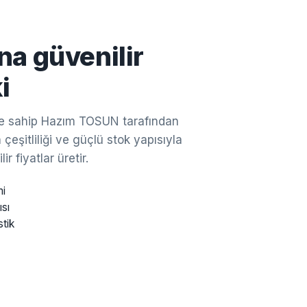
na güvenilir
i
ine sahip Hazım TOSUN tarafından
çeşitliliği ve güçlü stok yapısıyla
ir fiyatlar üretir.
mi
ısı
stik