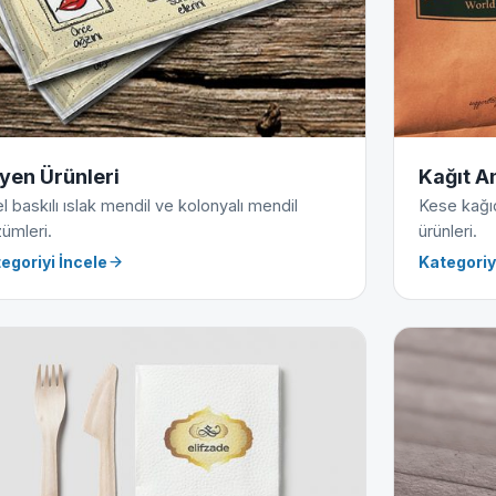
jyen Ürünleri
Kağıt A
l baskılı ıslak mendil ve kolonyalı mendil
Kese kağıdı
ümleri.
ürünleri.
egoriyi İncele
Kategoriy