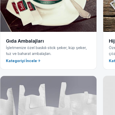
Gıda Ambalajları
Hi
İşletmenize özel baskılı stick şeker, küp şeker,
Öze
tuz ve baharat ambalajları.
çöz
Kategoriyi İncele
Kat