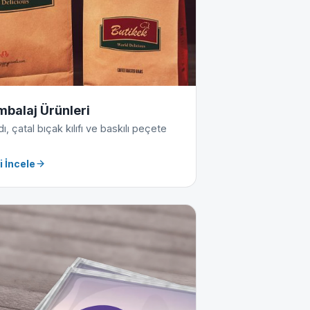
mbalaj Ürünleri
, çatal bıçak kılıfı ve baskılı peçete
i İncele