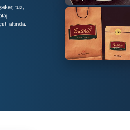
şeker, tuz,
alaj
atı altında.