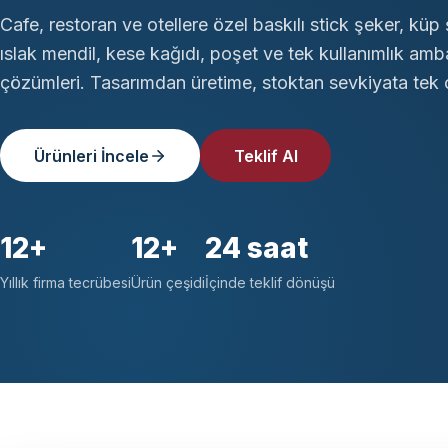
Cafe, restoran ve otellere özel baskılı stick şeker, küp 
ıslak mendil, kese kağıdı, poşet ve tek kullanımlık amb
çözümleri. Tasarımdan üretime, stoktan sevkiyata tek ç
Ürünleri İncele
Teklif Al
12+
12+
24 saat
Yıllık firma tecrübesi
Ürün çeşidi
İçinde teklif dönüşü