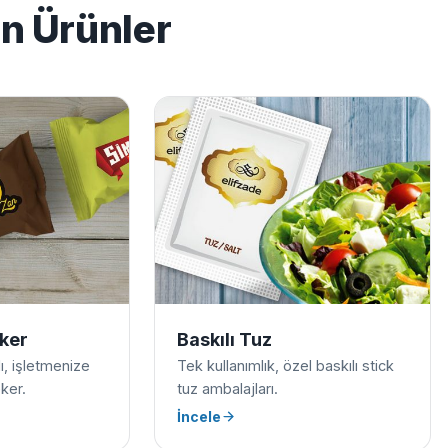
en Ürünler
eker
Baskılı Tuz
ılı, işletmenize
Tek kullanımlık, özel baskılı stick
ker.
tuz ambalajları.
İncele