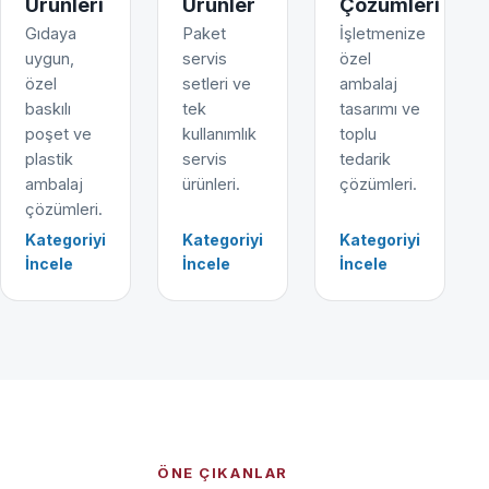
Ürünleri
Ürünler
Çözümleri
Gıdaya
Paket
İşletmenize
uygun,
servis
özel
özel
setleri ve
ambalaj
baskılı
tek
tasarımı ve
poşet ve
kullanımlık
toplu
plastik
servis
tedarik
ambalaj
ürünleri.
çözümleri.
çözümleri.
Kategoriyi
Kategoriyi
Kategoriyi
İncele
İncele
İncele
ÖNE ÇIKANLAR