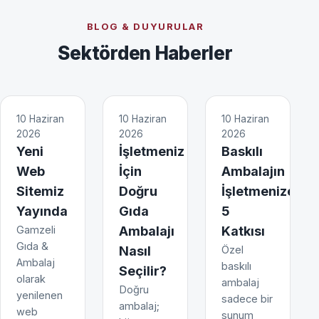
BLOG & DUYURULAR
Sektörden Haberler
10 Haziran
10 Haziran
10 Haziran
2026
2026
2026
Yeni
İşletmeniz
Baskılı
Web
İçin
Ambalajın
Sitemiz
Doğru
İşletmenize
Yayında
Gıda
5
Gamzeli
Ambalajı
Katkısı
Gıda &
Nasıl
Özel
Ambalaj
baskılı
Seçilir?
olarak
ambalaj
Doğru
yenilenen
sadece bir
ambalaj;
web
sunum