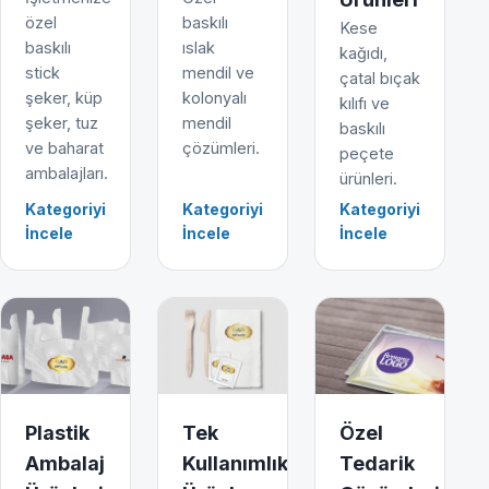
özel
baskılı
Kese
baskılı
ıslak
kağıdı,
stick
mendil ve
çatal bıçak
şeker, küp
kolonyalı
kılıfı ve
şeker, tuz
mendil
baskılı
ve baharat
çözümleri.
peçete
ambalajları.
ürünleri.
Kategoriyi
Kategoriyi
Kategoriyi
İncele
İncele
İncele
Plastik
Tek
Özel
Ambalaj
Kullanımlık
Tedarik