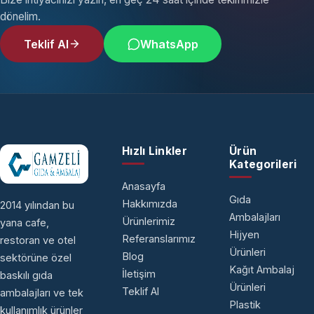
dönelim.
Teklif Al
WhatsApp
Hızlı Linkler
Ürün
Kategorileri
Anasayfa
Gıda
Hakkımızda
2014 yılından bu
Ambalajları
Ürünlerimiz
yana cafe,
Hijyen
Referanslarımız
restoran ve otel
Ürünleri
Blog
sektörüne özel
Kağıt Ambalaj
İletişim
baskılı gıda
Ürünleri
Teklif Al
ambalajları ve tek
Plastik
kullanımlık ürünler