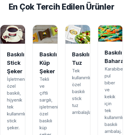
En Çok Tercih Edilen Ürünler
Baskılı
Baskılı
Baskılı
Baskılı
Baharat
Stick
Küp
Tuz
Karabiber,
Şeker
Şeker
Tek
pul
kullanımlık,
İşletmenize
Tekli
biber
özel
özel
ve
ve
baskılı
baskılı,
çiftli
kekik
stick
hijyenik
sargılı,
için
tuz
tek
işletmenize
tek
ambalajları.
kullanımlık
özel
kullanımlık
stick
baskılı
baskılı
şeker.
küp
ambalaj.
şeker.