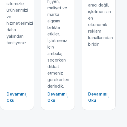
hijyen,
sitemizle
aracı değil,
maliyet ve
ürünlerimizi
işletmenizin
marka
ve
en
algısını
hizmetlerimizi
ekonomik
birlikte
daha
reklam
etkiler.
yakından
kanallarından
İşletmeniz
tanıtıyoruz.
biridir.
için
ambalaj
seçerken
dikkat
etmeniz
gerekenleri
derledik.
Devamını
Devamını
Devamını
Oku
Oku
Oku