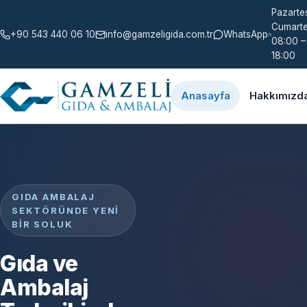
Pazartes
Cumarte
+90 543 440 06 10
info@gamzeligida.com.tr
WhatsApp
08:00 –
18:00
Anasayfa
Hakkımızd
GIDA AMBALAJ
SEKTÖRÜNDE YENI
BIR SOLUK
Gıda ve
Ambalaj