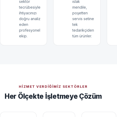
sektör
ıslak
tecrübesiyle
mendile,
ihtiyacınızı
poşetten
doğru analiz
servis setine
eden
tek
profesyonel
tedarikçiden
ekip.
tüm ürünler.
HIZMET VERDIĞIMIZ SEKTÖRLER
Her Ölçekte İşletmeye Çözüm