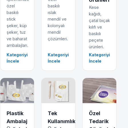
özel
baskılı
Kese
baskılı
ıslak
kağıdı,
stick
mendil ve
çatal bıçak
şeker, küp
kolonyalı
kılıfı ve
şeker, tuz
mendil
baskılı
ve baharat
çözümleri.
peçete
ambalajları.
ürünleri.
Kategoriyi
Kategoriyi
Kategoriyi
İncele
İncele
İncele
Plastik
Tek
Özel
Ambalaj
Kullanımlık
Tedarik