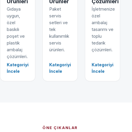
Ürünleri
Ürünler
Çözümleri
Gıdaya
Paket
İşletmenize
uygun,
servis
özel
özel
setleri ve
ambalaj
baskılı
tek
tasarımı ve
poşet ve
kullanımlık
toplu
plastik
servis
tedarik
ambalaj
ürünleri.
çözümleri.
çözümleri.
Kategoriyi
Kategoriyi
Kategoriyi
İncele
İncele
İncele
ÖNE ÇIKANLAR