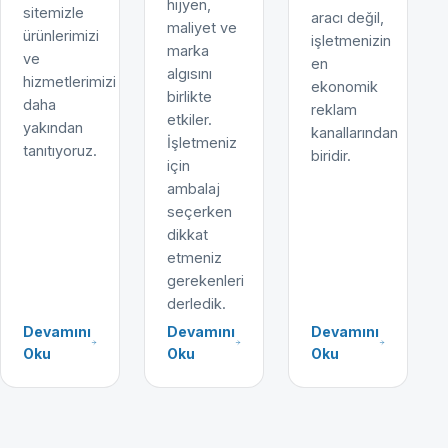
hijyen,
sitemizle
aracı değil,
maliyet ve
ürünlerimizi
işletmenizin
marka
ve
en
algısını
hizmetlerimizi
ekonomik
birlikte
daha
reklam
etkiler.
yakından
kanallarından
İşletmeniz
tanıtıyoruz.
biridir.
için
ambalaj
seçerken
dikkat
etmeniz
gerekenleri
derledik.
Devamını
Devamını
Devamını
Oku
Oku
Oku