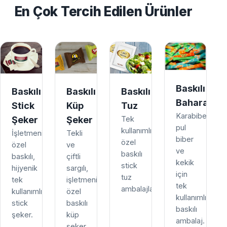
En Çok Tercih Edilen Ürünler
Baskılı
Baskılı
Baskılı
Baskılı
Baharat
Stick
Küp
Tuz
Karabiber,
Şeker
Şeker
Tek
pul
kullanımlık,
İşletmenize
Tekli
biber
özel
özel
ve
ve
baskılı
baskılı,
çiftli
kekik
stick
hijyenik
sargılı,
için
tuz
tek
işletmenize
tek
ambalajları.
kullanımlık
özel
kullanımlık
stick
baskılı
baskılı
şeker.
küp
ambalaj.
şeker.