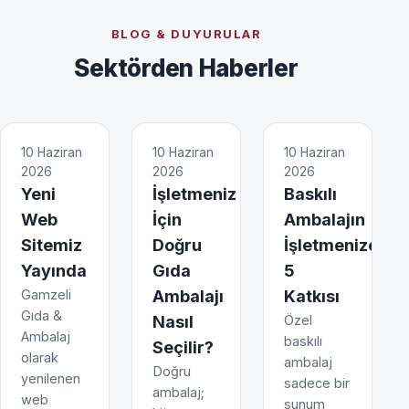
BLOG & DUYURULAR
Sektörden Haberler
10 Haziran
10 Haziran
10 Haziran
2026
2026
2026
Yeni
İşletmeniz
Baskılı
Web
İçin
Ambalajın
Sitemiz
Doğru
İşletmenize
Yayında
Gıda
5
Gamzeli
Ambalajı
Katkısı
Gıda &
Nasıl
Özel
Ambalaj
baskılı
Seçilir?
olarak
ambalaj
Doğru
yenilenen
sadece bir
ambalaj;
web
sunum