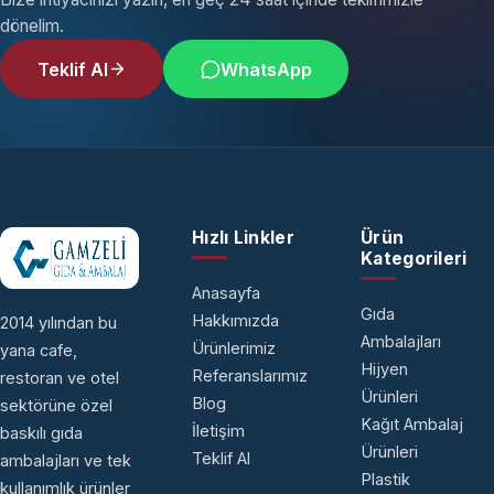
dönelim.
Teklif Al
WhatsApp
Hızlı Linkler
Ürün
Kategorileri
Anasayfa
Gıda
Hakkımızda
2014 yılından bu
Ambalajları
Ürünlerimiz
yana cafe,
Hijyen
Referanslarımız
restoran ve otel
Ürünleri
Blog
sektörüne özel
Kağıt Ambalaj
İletişim
baskılı gıda
Ürünleri
Teklif Al
ambalajları ve tek
Plastik
kullanımlık ürünler