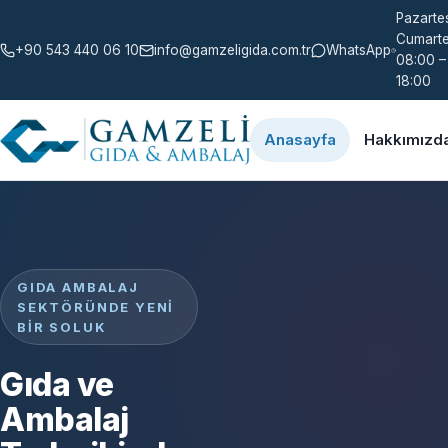
Pazartes
Cumarte
+90 543 440 06 10
info@gamzeligida.com.tr
WhatsApp
08:00 –
18:00
Anasayfa
Hakkımızd
GIDA AMBALAJ
SEKTÖRÜNDE YENI
BIR SOLUK
Gıda ve
Ambalaj