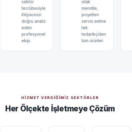
sektör
ıslak
tecrübesiyle
mendile,
ihtiyacınızı
poşetten
doğru analiz
servis setine
eden
tek
profesyonel
tedarikçiden
ekip.
tüm ürünler.
HIZMET VERDIĞIMIZ SEKTÖRLER
Her Ölçekte İşletmeye Çözüm