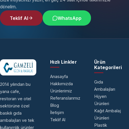
dönelim.
Teklif Al
WhatsApp
Hızlı Linkler
Ürün
Kategorileri
Anasayfa
Gıda
Hakkımızda
2014 yılından bu
Ambalajları
Ürünlerimiz
yana cafe,
Hijyen
Referanslarımız
restoran ve otel
Ürünleri
Blog
sektörüne özel
Kağıt Ambalaj
İletişim
baskılı gıda
Ürünleri
Teklif Al
ambalajları ve tek
Plastik
kullanımlık ürünler