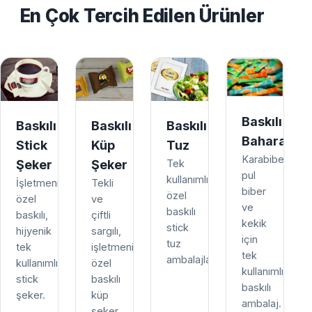
En Çok Tercih Edilen Ürünler
Baskılı
Baskılı
Baskılı
Baskılı
Baharat
Stick
Küp
Tuz
Karabiber,
Şeker
Şeker
Tek
pul
kullanımlık,
İşletmenize
Tekli
biber
özel
özel
ve
ve
baskılı
baskılı,
çiftli
kekik
stick
hijyenik
sargılı,
için
tuz
tek
işletmenize
tek
ambalajları.
kullanımlık
özel
kullanımlık
stick
baskılı
baskılı
şeker.
küp
ambalaj.
şeker.