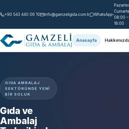
Pazartes
Cumarte
+90 543 440 06 10
info@gamzeligida.com.tr
WhatsApp
08:00 –
18:00
Anasayfa
Hakkımızd
GIDA AMBALAJ
SEKTÖRÜNDE YENI
BIR SOLUK
Gıda ve
Ambalaj