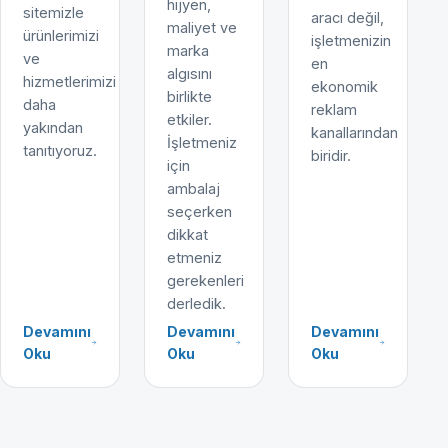
hijyen,
sitemizle
aracı değil,
maliyet ve
ürünlerimizi
işletmenizin
marka
ve
en
algısını
hizmetlerimizi
ekonomik
birlikte
daha
reklam
etkiler.
yakından
kanallarından
İşletmeniz
tanıtıyoruz.
biridir.
için
ambalaj
seçerken
dikkat
etmeniz
gerekenleri
derledik.
Devamını
Devamını
Devamını
Oku
Oku
Oku