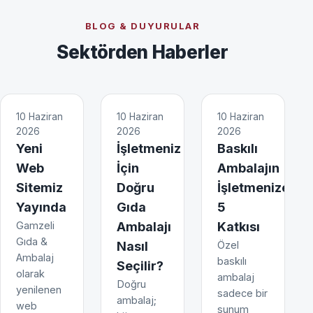
BLOG & DUYURULAR
Sektörden Haberler
10 Haziran
10 Haziran
10 Haziran
2026
2026
2026
Yeni
İşletmeniz
Baskılı
Web
İçin
Ambalajın
Sitemiz
Doğru
İşletmenize
Yayında
Gıda
5
Gamzeli
Ambalajı
Katkısı
Gıda &
Nasıl
Özel
Ambalaj
baskılı
Seçilir?
olarak
ambalaj
Doğru
yenilenen
sadece bir
ambalaj;
web
sunum