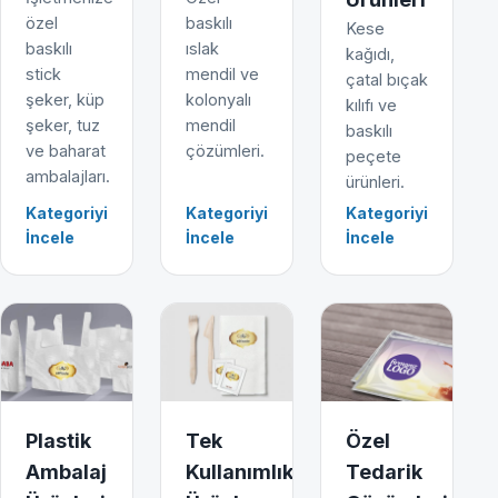
özel
baskılı
Kese
baskılı
ıslak
kağıdı,
stick
mendil ve
çatal bıçak
şeker, küp
kolonyalı
kılıfı ve
şeker, tuz
mendil
baskılı
ve baharat
çözümleri.
peçete
ambalajları.
ürünleri.
Kategoriyi
Kategoriyi
Kategoriyi
İncele
İncele
İncele
Plastik
Tek
Özel
Ambalaj
Kullanımlık
Tedarik