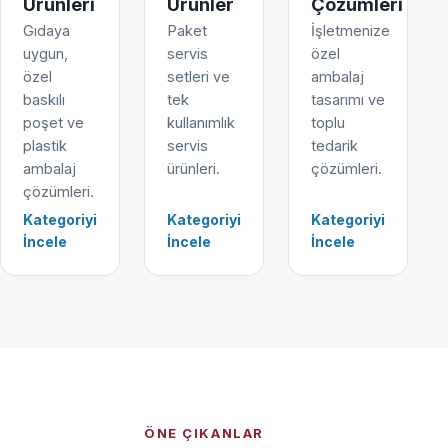
Ürünleri
Ürünler
Çözümleri
Gıdaya
Paket
İşletmenize
uygun,
servis
özel
özel
setleri ve
ambalaj
baskılı
tek
tasarımı ve
poşet ve
kullanımlık
toplu
plastik
servis
tedarik
ambalaj
ürünleri.
çözümleri.
çözümleri.
Kategoriyi
Kategoriyi
Kategoriyi
İncele
İncele
İncele
ÖNE ÇIKANLAR