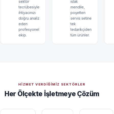
sektör
ıslak
tecrübesiyle
mendile,
ihtiyacınızı
poşetten
doğru analiz
servis setine
eden
tek
profesyonel
tedarikçiden
ekip.
tüm ürünler.
HIZMET VERDIĞIMIZ SEKTÖRLER
Her Ölçekte İşletmeye Çözüm