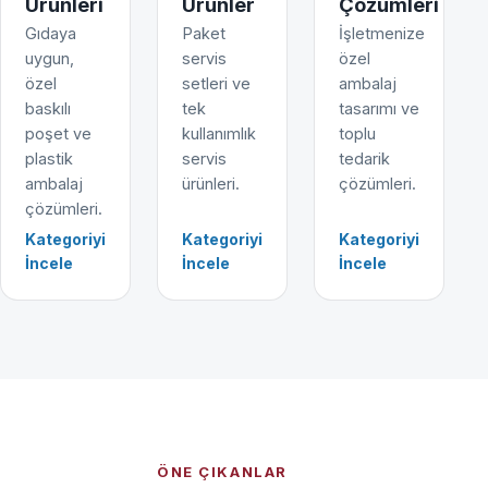
Ürünleri
Ürünler
Çözümleri
Gıdaya
Paket
İşletmenize
uygun,
servis
özel
özel
setleri ve
ambalaj
baskılı
tek
tasarımı ve
poşet ve
kullanımlık
toplu
plastik
servis
tedarik
ambalaj
ürünleri.
çözümleri.
çözümleri.
Kategoriyi
Kategoriyi
Kategoriyi
İncele
İncele
İncele
ÖNE ÇIKANLAR