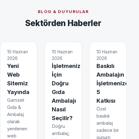
BLOG & DUYURULAR
Sektörden Haberler
10 Haziran
10 Haziran
10 Haziran
2026
2026
2026
Yeni
İşletmeniz
Baskılı
Web
İçin
Ambalajın
Sitemiz
Doğru
İşletmenize
Yayında
Gıda
5
Gamzeli
Ambalajı
Katkısı
Gıda &
Nasıl
Özel
Ambalaj
baskılı
Seçilir?
olarak
ambalaj
Doğru
yenilenen
sadece bir
ambalaj;
web
sunum