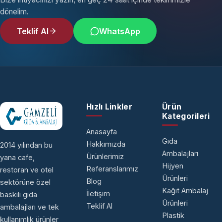
dönelim.
Teklif Al
WhatsApp
Hızlı Linkler
Ürün
Kategorileri
Anasayfa
Gıda
Hakkımızda
2014 yılından bu
Ambalajları
Ürünlerimiz
yana cafe,
Hijyen
Referanslarımız
restoran ve otel
Ürünleri
Blog
sektörüne özel
Kağıt Ambalaj
İletişim
baskılı gıda
Ürünleri
Teklif Al
ambalajları ve tek
Plastik
kullanımlık ürünler