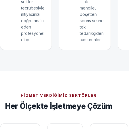
sektör
ıslak
tecrübesiyle
mendile,
ihtiyacınızı
poşetten
doğru analiz
servis setine
eden
tek
profesyonel
tedarikçiden
ekip.
tüm ürünler.
HIZMET VERDIĞIMIZ SEKTÖRLER
Her Ölçekte İşletmeye Çözüm