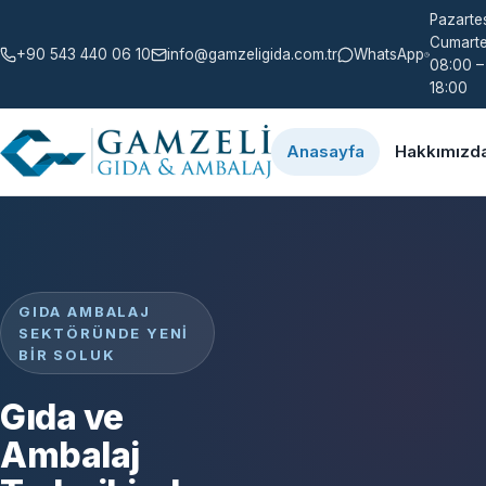
Pazartes
Cumarte
+90 543 440 06 10
info@gamzeligida.com.tr
WhatsApp
08:00 –
18:00
Anasayfa
Hakkımızd
GIDA AMBALAJ
SEKTÖRÜNDE YENI
BIR SOLUK
Gıda ve
Ambalaj