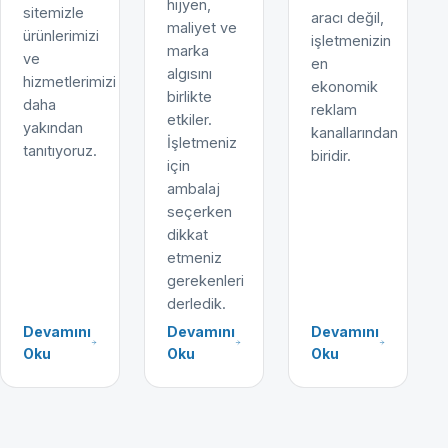
hijyen,
sitemizle
aracı değil,
maliyet ve
ürünlerimizi
işletmenizin
marka
ve
en
algısını
hizmetlerimizi
ekonomik
birlikte
daha
reklam
etkiler.
yakından
kanallarından
İşletmeniz
tanıtıyoruz.
biridir.
için
ambalaj
seçerken
dikkat
etmeniz
gerekenleri
derledik.
Devamını
Devamını
Devamını
Oku
Oku
Oku