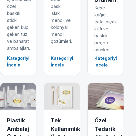
özel
baskılı
Kese
baskılı
ıslak
kağıdı,
stick
mendil ve
çatal bıçak
şeker, küp
kolonyalı
kılıfı ve
şeker, tuz
mendil
baskılı
ve baharat
çözümleri.
peçete
ambalajları.
ürünleri.
Kategoriyi
Kategoriyi
Kategoriyi
İncele
İncele
İncele
Plastik
Tek
Özel
Ambalaj
Kullanımlık
Tedarik