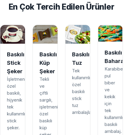
En Çok Tercih Edilen Ürünler
Baskılı
Baskılı
Baskılı
Baskılı
Baharat
Stick
Küp
Tuz
Karabiber,
Şeker
Şeker
Tek
pul
kullanımlık,
İşletmenize
Tekli
biber
özel
özel
ve
ve
baskılı
baskılı,
çiftli
kekik
stick
hijyenik
sargılı,
için
tuz
tek
işletmenize
tek
ambalajları.
kullanımlık
özel
kullanımlık
stick
baskılı
baskılı
şeker.
küp
ambalaj.
şeker.