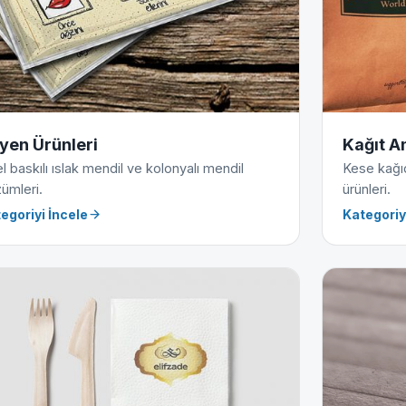
jyen Ürünleri
Kağıt A
l baskılı ıslak mendil ve kolonyalı mendil
Kese kağıdı
ümleri.
ürünleri.
egoriyi İncele
Kategoriy