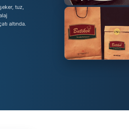
şeker, tuz,
alaj
atı altında.