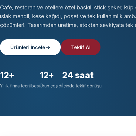
Cafe, restoran ve otellere özel baskılı stick şeker, küp 
ıslak mendil, kese kağıdı, poşet ve tek kullanımlık amb
çözümleri. Tasarımdan üretime, stoktan sevkiyata tek ç
Ürünleri İncele
Teklif Al
12+
12+
24 saat
Yıllık firma tecrübesi
Ürün çeşidi
İçinde teklif dönüşü