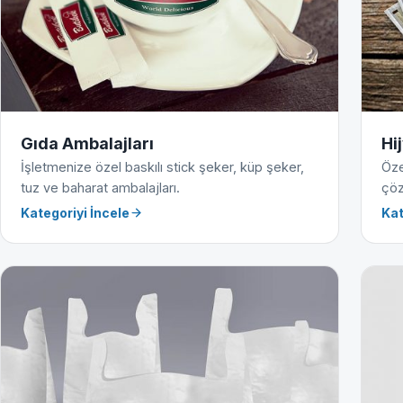
Gıda Ambalajları
Hi
İşletmenize özel baskılı stick şeker, küp şeker,
Öze
tuz ve baharat ambalajları.
çöz
Kategoriyi İncele
Kat