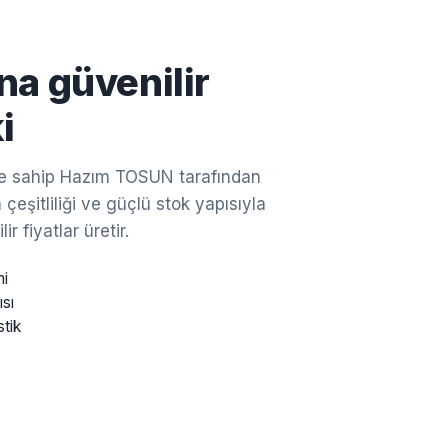
na güvenilir
i
ine sahip Hazım TOSUN tarafından
çeşitliliği ve güçlü stok yapısıyla
ir fiyatlar üretir.
mi
ısı
stik