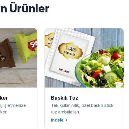
en Ürünler
eker
Baskılı Tuz
ılı, işletmenize
Tek kullanımlık, özel baskılı stick
ker.
tuz ambalajları.
İncele