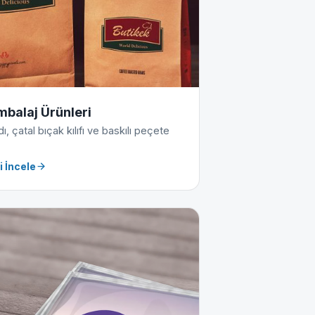
mbalaj Ürünleri
, çatal bıçak kılıfı ve baskılı peçete
i İncele