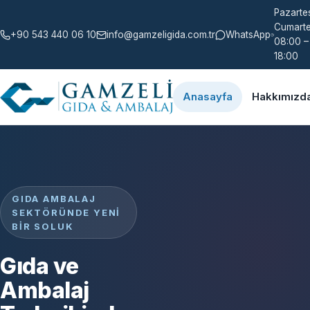
Pazartes
Cumarte
+90 543 440 06 10
info@gamzeligida.com.tr
WhatsApp
08:00 –
18:00
Anasayfa
Hakkımızd
GIDA AMBALAJ
SEKTÖRÜNDE YENI
BIR SOLUK
Gıda ve
Ambalaj