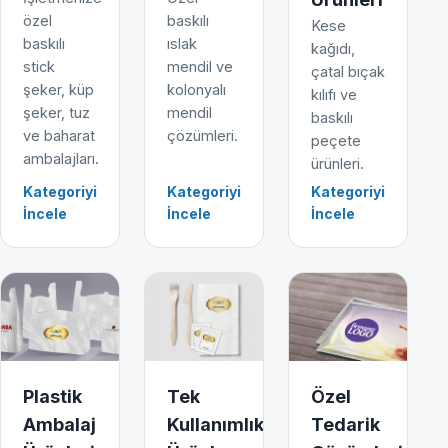
özel
baskılı
Kese
baskılı
ıslak
kağıdı,
stick
mendil ve
çatal bıçak
şeker, küp
kolonyalı
kılıfı ve
şeker, tuz
mendil
baskılı
ve baharat
çözümleri.
peçete
ambalajları.
ürünleri.
Kategoriyi
Kategoriyi
Kategoriyi
İncele
İncele
İncele
Plastik
Tek
Özel
Ambalaj
Kullanımlık
Tedarik