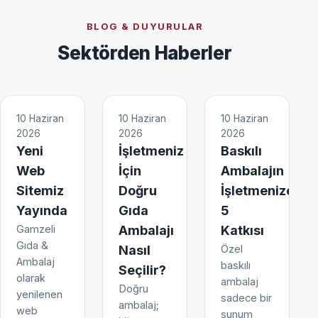
BLOG & DUYURULAR
Sektörden Haberler
10 Haziran
10 Haziran
10 Haziran
2026
2026
2026
Yeni
İşletmeniz
Baskılı
Web
İçin
Ambalajın
Sitemiz
Doğru
İşletmenize
Yayında
Gıda
5
Gamzeli
Ambalajı
Katkısı
Gıda &
Nasıl
Özel
Ambalaj
baskılı
Seçilir?
olarak
ambalaj
Doğru
yenilenen
sadece bir
ambalaj;
web
sunum