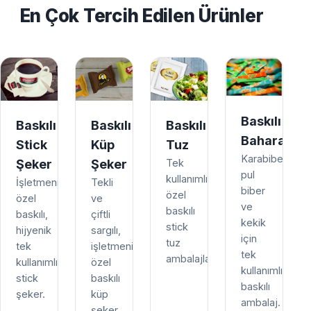
En Çok Tercih Edilen Ürünler
Baskılı
Baskılı
Baskılı
Baskılı
Baharat
Stick
Küp
Tuz
Karabiber,
Şeker
Şeker
Tek
pul
kullanımlık,
İşletmenize
Tekli
biber
özel
özel
ve
ve
baskılı
baskılı,
çiftli
kekik
stick
hijyenik
sargılı,
için
tuz
tek
işletmenize
tek
ambalajları.
kullanımlık
özel
kullanımlık
stick
baskılı
baskılı
şeker.
küp
ambalaj.
şeker.