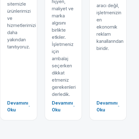
hijyen,
sitemizle
aracı değil,
maliyet ve
ürünlerimizi
işletmenizin
marka
ve
en
algısını
hizmetlerimizi
ekonomik
birlikte
daha
reklam
etkiler.
yakından
kanallarından
İşletmeniz
tanıtıyoruz.
biridir.
için
ambalaj
seçerken
dikkat
etmeniz
gerekenleri
derledik.
Devamını
Devamını
Devamını
Oku
Oku
Oku