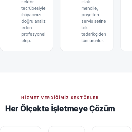
sektör
ıslak
tecrübesiyle
mendile,
ihtiyacınızı
poşetten
doğru analiz
servis setine
eden
tek
profesyonel
tedarikçiden
ekip.
tüm ürünler.
HIZMET VERDIĞIMIZ SEKTÖRLER
Her Ölçekte İşletmeye Çözüm