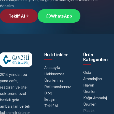
dönelim.
Teklif Al
WhatsApp
Hızlı Linkler
Ürün
Kategorileri
Anasayfa
Gıda
Hakkımızda
2014 yılından bu
Ambalajları
Ürünlerimiz
yana cafe,
Hijyen
Referanslarımız
restoran ve otel
Ürünleri
Blog
sektörüne özel
Kağıt Ambalaj
İletişim
baskılı gıda
Ürünleri
Teklif Al
ambalajları ve tek
Plastik
kullanımlık ürünler