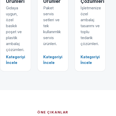
Ürünleri
Ürünler
Çözümleri
Gıdaya
Paket
İşletmenize
uygun,
servis
özel
özel
setleri ve
ambalaj
baskılı
tek
tasarımı ve
poşet ve
kullanımlık
toplu
plastik
servis
tedarik
ambalaj
ürünleri.
çözümleri.
çözümleri.
Kategoriyi
Kategoriyi
Kategoriyi
İncele
İncele
İncele
ÖNE ÇIKANLAR