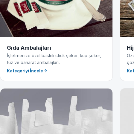
Gıda Ambalajları
Hi
İşletmenize özel baskılı stick şeker, küp şeker,
Öze
tuz ve baharat ambalajları.
çöz
Kategoriyi İncele
Kat