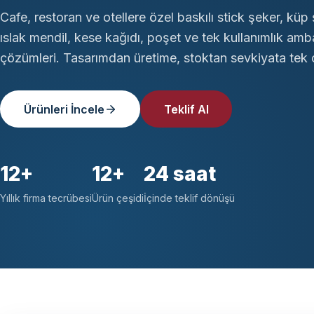
Cafe, restoran ve otellere özel baskılı stick şeker, küp 
ıslak mendil, kese kağıdı, poşet ve tek kullanımlık amb
çözümleri. Tasarımdan üretime, stoktan sevkiyata tek ç
Ürünleri İncele
Teklif Al
12+
12+
24 saat
Yıllık firma tecrübesi
Ürün çeşidi
İçinde teklif dönüşü