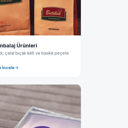
mbalaj Ürünleri
, çatal bıçak kılıfı ve baskılı peçete
i İncele