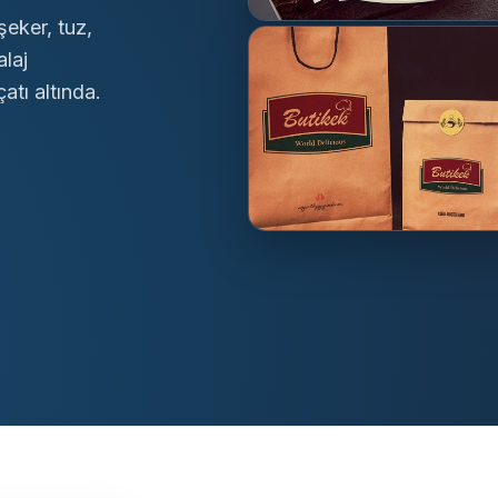
şeker, tuz,
alaj
atı altında.