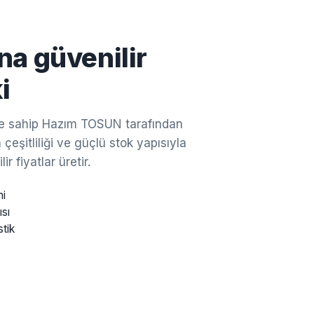
na güvenilir
i
ine sahip Hazım TOSUN tarafından
çeşitliliği ve güçlü stok yapısıyla
ir fiyatlar üretir.
mi
ısı
stik