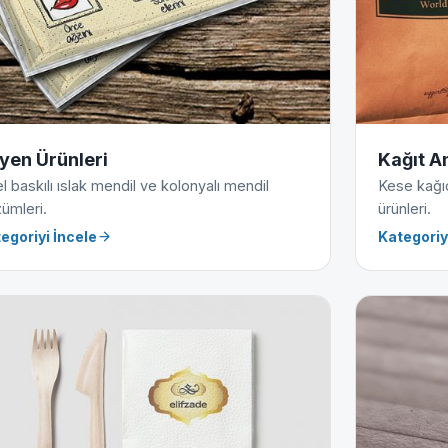
jyen Ürünleri
Kağıt A
l baskılı ıslak mendil ve kolonyalı mendil
Kese kağıdı
ümleri.
ürünleri.
egoriyi İncele
Kategoriy