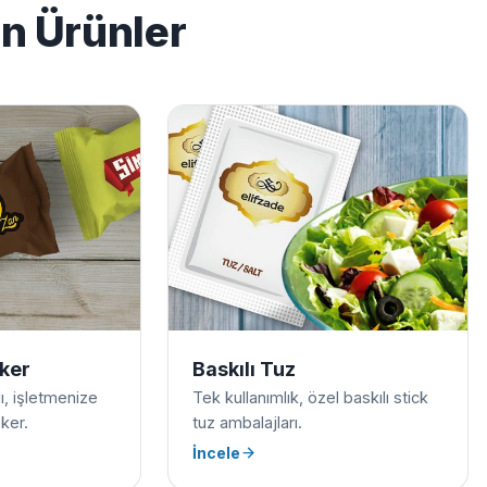
en Ürünler
eker
Baskılı Tuz
ılı, işletmenize
Tek kullanımlık, özel baskılı stick
ker.
tuz ambalajları.
İncele