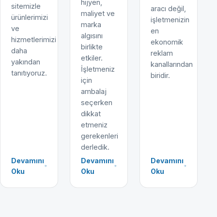
hijyen,
sitemizle
aracı değil,
maliyet ve
ürünlerimizi
işletmenizin
marka
ve
en
algısını
hizmetlerimizi
ekonomik
birlikte
daha
reklam
etkiler.
yakından
kanallarından
İşletmeniz
tanıtıyoruz.
biridir.
için
ambalaj
seçerken
dikkat
etmeniz
gerekenleri
derledik.
Devamını
Devamını
Devamını
Oku
Oku
Oku