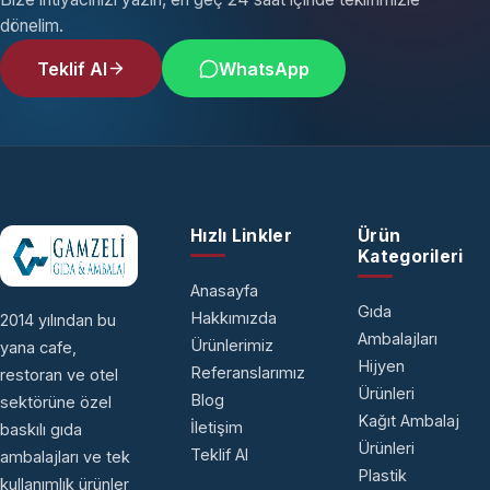
dönelim.
Teklif Al
WhatsApp
Hızlı Linkler
Ürün
Kategorileri
Anasayfa
Gıda
Hakkımızda
2014 yılından bu
Ambalajları
Ürünlerimiz
yana cafe,
Hijyen
Referanslarımız
restoran ve otel
Ürünleri
Blog
sektörüne özel
Kağıt Ambalaj
İletişim
baskılı gıda
Ürünleri
Teklif Al
ambalajları ve tek
Plastik
kullanımlık ürünler