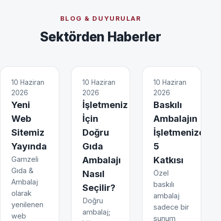
BLOG & DUYURULAR
Sektörden Haberler
10 Haziran
10 Haziran
10 Haziran
2026
2026
2026
Yeni
İşletmeniz
Baskılı
Web
İçin
Ambalajın
Sitemiz
Doğru
İşletmenize
Yayında
Gıda
5
Gamzeli
Ambalajı
Katkısı
Gıda &
Nasıl
Özel
Ambalaj
baskılı
Seçilir?
olarak
ambalaj
Doğru
yenilenen
sadece bir
ambalaj;
web
sunum