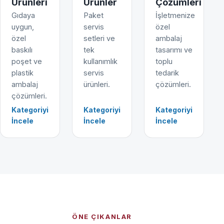
Ürünleri
Ürünler
Çözümleri
Gıdaya
Paket
İşletmenize
uygun,
servis
özel
özel
setleri ve
ambalaj
baskılı
tek
tasarımı ve
poşet ve
kullanımlık
toplu
plastik
servis
tedarik
ambalaj
ürünleri.
çözümleri.
çözümleri.
Kategoriyi
Kategoriyi
Kategoriyi
İncele
İncele
İncele
ÖNE ÇIKANLAR