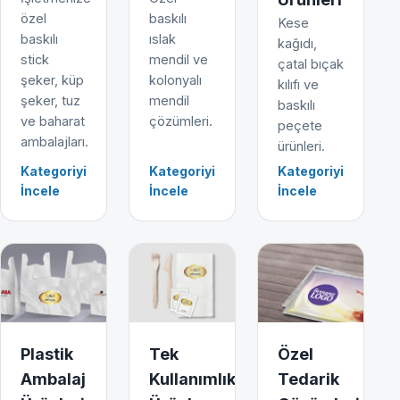
özel
baskılı
Kese
baskılı
ıslak
kağıdı,
stick
mendil ve
çatal bıçak
şeker, küp
kolonyalı
kılıfı ve
şeker, tuz
mendil
baskılı
ve baharat
çözümleri.
peçete
ambalajları.
ürünleri.
Kategoriyi
Kategoriyi
Kategoriyi
İncele
İncele
İncele
Plastik
Tek
Özel
Ambalaj
Kullanımlık
Tedarik