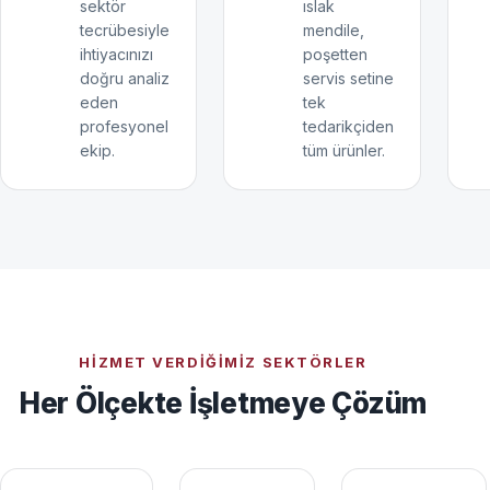
sektör
ıslak
tecrübesiyle
mendile,
ihtiyacınızı
poşetten
doğru analiz
servis setine
eden
tek
profesyonel
tedarikçiden
ekip.
tüm ürünler.
HIZMET VERDIĞIMIZ SEKTÖRLER
Her Ölçekte İşletmeye Çözüm