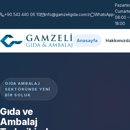
Pazartes
Cumarte
+90 543 440 06 10
info@gamzeligida.com.tr
WhatsApp
08:00 –
18:00
Anasayfa
Hakkımızd
GIDA AMBALAJ
SEKTÖRÜNDE YENI
BIR SOLUK
Gıda ve
Ambalaj