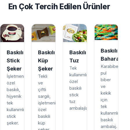
En Çok Tercih Edilen Ürünler
Baskılı
Baskılı
Baskılı
Baskılı
Baharat
Stick
Küp
Tuz
Karabiber,
Şeker
Şeker
Tek
pul
kullanımlık,
İşletmenize
Tekli
biber
özel
özel
ve
ve
baskılı
baskılı,
çiftli
kekik
stick
hijyenik
sargılı,
için
tuz
tek
işletmenize
tek
ambalajları.
kullanımlık
özel
kullanımlık
stick
baskılı
baskılı
şeker.
küp
ambalaj.
şeker.