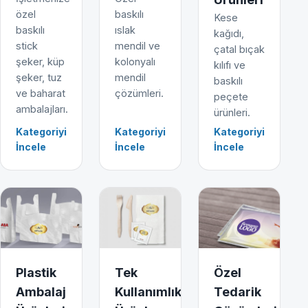
özel
baskılı
Kese
baskılı
ıslak
kağıdı,
stick
mendil ve
çatal bıçak
şeker, küp
kolonyalı
kılıfı ve
şeker, tuz
mendil
baskılı
ve baharat
çözümleri.
peçete
ambalajları.
ürünleri.
Kategoriyi
Kategoriyi
Kategoriyi
İncele
İncele
İncele
Plastik
Tek
Özel
Ambalaj
Kullanımlık
Tedarik