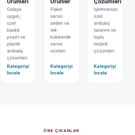
Ürünleri
Ürünler
Çözümleri
Gıdaya
Paket
İşletmenize
uygun,
servis
özel
özel
setleri ve
ambalaj
baskılı
tek
tasarımı ve
poşet ve
kullanımlık
toplu
plastik
servis
tedarik
ambalaj
ürünleri.
çözümleri.
çözümleri.
Kategoriyi
Kategoriyi
Kategoriyi
İncele
İncele
İncele
ÖNE ÇIKANLAR