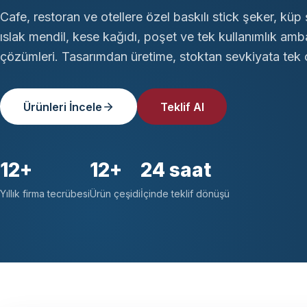
Cafe, restoran ve otellere özel baskılı stick şeker, küp 
ıslak mendil, kese kağıdı, poşet ve tek kullanımlık amb
çözümleri. Tasarımdan üretime, stoktan sevkiyata tek ç
Ürünleri İncele
Teklif Al
12+
12+
24 saat
Yıllık firma tecrübesi
Ürün çeşidi
İçinde teklif dönüşü