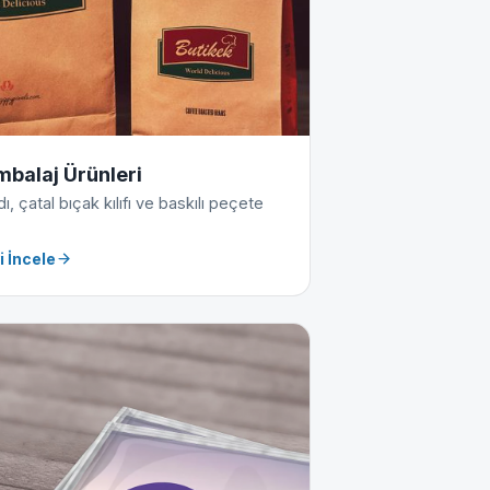
mbalaj Ürünleri
, çatal bıçak kılıfı ve baskılı peçete
i İncele