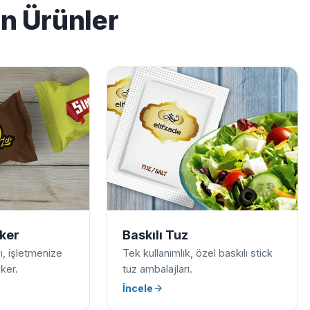
en Ürünler
eker
Baskılı Tuz
ılı, işletmenize
Tek kullanımlık, özel baskılı stick
ker.
tuz ambalajları.
İncele