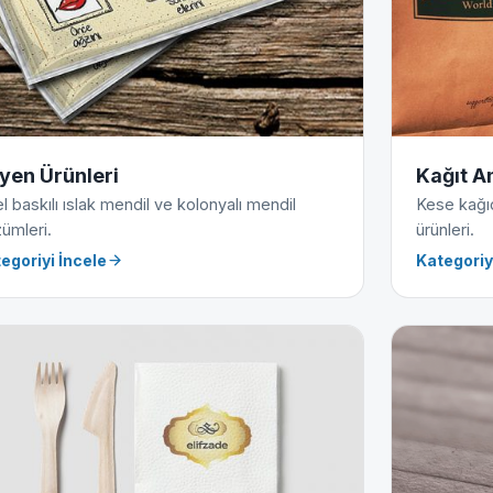
jyen Ürünleri
Kağıt A
l baskılı ıslak mendil ve kolonyalı mendil
Kese kağıdı
ümleri.
ürünleri.
egoriyi İncele
Kategoriy