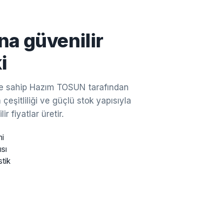
na güvenilir
i
ine sahip Hazım TOSUN tarafından
çeşitliliği ve güçlü stok yapısıyla
ir fiyatlar üretir.
mi
ısı
stik