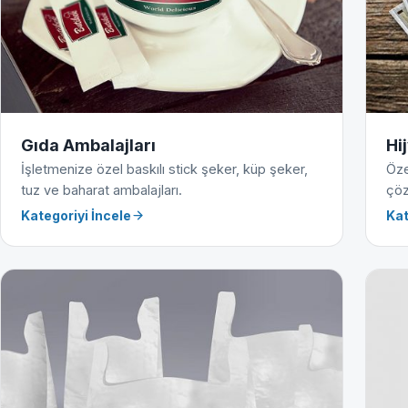
Gıda Ambalajları
Hi
İşletmenize özel baskılı stick şeker, küp şeker,
Öze
tuz ve baharat ambalajları.
çöz
Kategoriyi İncele
Kat