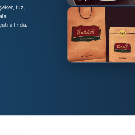
şeker, tuz,
alaj
atı altında.