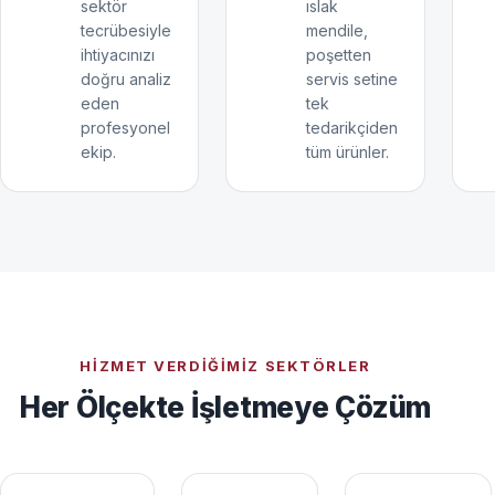
sektör
ıslak
tecrübesiyle
mendile,
ihtiyacınızı
poşetten
doğru analiz
servis setine
eden
tek
profesyonel
tedarikçiden
ekip.
tüm ürünler.
HIZMET VERDIĞIMIZ SEKTÖRLER
Her Ölçekte İşletmeye Çözüm