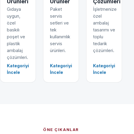
Ürünleri
Ürünler
Çözümleri
Gıdaya
Paket
İşletmenize
uygun,
servis
özel
özel
setleri ve
ambalaj
baskılı
tek
tasarımı ve
poşet ve
kullanımlık
toplu
plastik
servis
tedarik
ambalaj
ürünleri.
çözümleri.
çözümleri.
Kategoriyi
Kategoriyi
Kategoriyi
İncele
İncele
İncele
ÖNE ÇIKANLAR