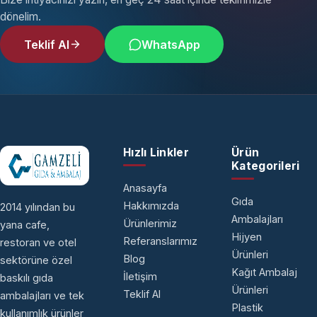
dönelim.
Teklif Al
WhatsApp
Hızlı Linkler
Ürün
Kategorileri
Anasayfa
Gıda
Hakkımızda
2014 yılından bu
Ambalajları
Ürünlerimiz
yana cafe,
Hijyen
Referanslarımız
restoran ve otel
Ürünleri
Blog
sektörüne özel
Kağıt Ambalaj
İletişim
baskılı gıda
Ürünleri
Teklif Al
ambalajları ve tek
Plastik
kullanımlık ürünler