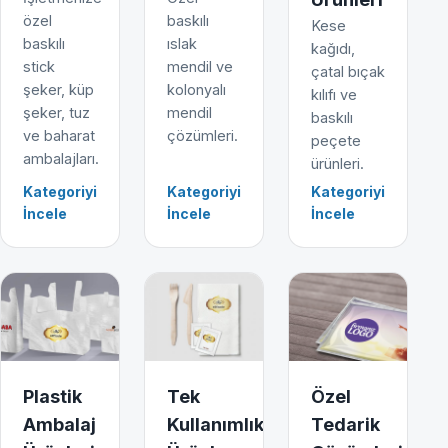
özel
baskılı
Kese
baskılı
ıslak
kağıdı,
stick
mendil ve
çatal bıçak
şeker, küp
kolonyalı
kılıfı ve
şeker, tuz
mendil
baskılı
ve baharat
çözümleri.
peçete
ambalajları.
ürünleri.
Kategoriyi
Kategoriyi
Kategoriyi
İncele
İncele
İncele
Plastik
Tek
Özel
Ambalaj
Kullanımlık
Tedarik