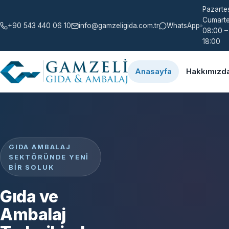
Pazartes
Cumarte
+90 543 440 06 10
info@gamzeligida.com.tr
WhatsApp
08:00 –
18:00
Anasayfa
Hakkımızd
GIDA AMBALAJ
SEKTÖRÜNDE YENI
BIR SOLUK
Gıda ve
Ambalaj