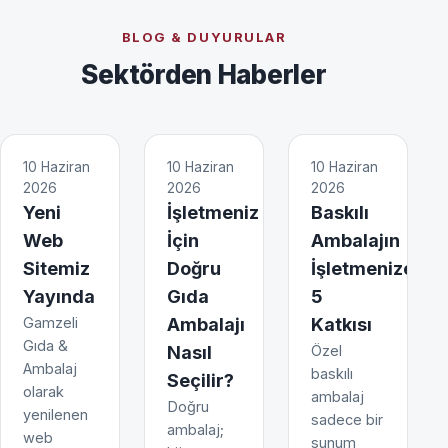
BLOG & DUYURULAR
Sektörden Haberler
10 Haziran
10 Haziran
10 Haziran
2026
2026
2026
Yeni
İşletmeniz
Baskılı
Web
İçin
Ambalajın
Sitemiz
Doğru
İşletmenize
Yayında
Gıda
5
Gamzeli
Ambalajı
Katkısı
Gıda &
Nasıl
Özel
Ambalaj
baskılı
Seçilir?
olarak
ambalaj
Doğru
yenilenen
sadece bir
ambalaj;
web
sunum