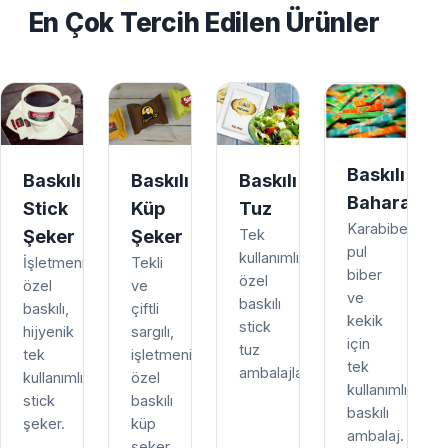
En Çok Tercih Edilen Ürünler
Baskılı
Baskılı
Baskılı
Baskılı
Baharat
Stick
Küp
Tuz
Karabiber,
Şeker
Şeker
Tek
pul
kullanımlık,
İşletmenize
Tekli
biber
özel
özel
ve
ve
baskılı
baskılı,
çiftli
kekik
stick
hijyenik
sargılı,
için
tuz
tek
işletmenize
tek
ambalajları.
kullanımlık
özel
kullanımlık
stick
baskılı
baskılı
şeker.
küp
ambalaj.
şeker.