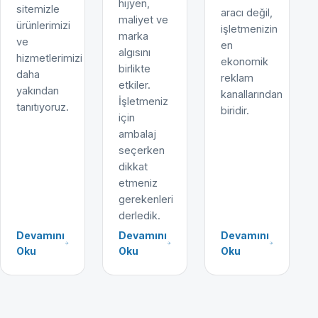
hijyen,
sitemizle
aracı değil,
maliyet ve
ürünlerimizi
işletmenizin
marka
ve
en
algısını
hizmetlerimizi
ekonomik
birlikte
daha
reklam
etkiler.
yakından
kanallarından
İşletmeniz
tanıtıyoruz.
biridir.
için
ambalaj
seçerken
dikkat
etmeniz
gerekenleri
derledik.
Devamını
Devamını
Devamını
Oku
Oku
Oku