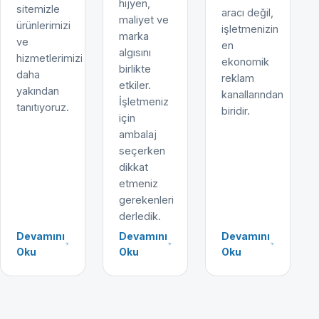
hijyen,
sitemizle
aracı değil,
maliyet ve
ürünlerimizi
işletmenizin
marka
ve
en
algısını
hizmetlerimizi
ekonomik
birlikte
daha
reklam
etkiler.
yakından
kanallarından
İşletmeniz
tanıtıyoruz.
biridir.
için
ambalaj
seçerken
dikkat
etmeniz
gerekenleri
derledik.
Devamını
Devamını
Devamını
Oku
Oku
Oku