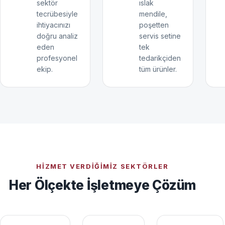
sektör
ıslak
tecrübesiyle
mendile,
ihtiyacınızı
poşetten
doğru analiz
servis setine
eden
tek
profesyonel
tedarikçiden
ekip.
tüm ürünler.
HIZMET VERDIĞIMIZ SEKTÖRLER
Her Ölçekte İşletmeye Çözüm