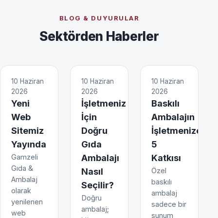
BLOG & DUYURULAR
Sektörden Haberler
10 Haziran
10 Haziran
10 Haziran
2026
2026
2026
Yeni
İşletmeniz
Baskılı
Web
İçin
Ambalajın
Sitemiz
Doğru
İşletmenize
Yayında
Gıda
5
Gamzeli
Ambalajı
Katkısı
Gıda &
Nasıl
Özel
Ambalaj
baskılı
Seçilir?
olarak
ambalaj
Doğru
yenilenen
sadece bir
ambalaj;
web
sunum