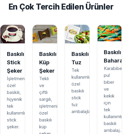
En Çok Tercih Edilen Ürünler
Baskılı
Baskılı
Baskılı
Baskılı
Baharat
Stick
Küp
Tuz
Karabiber,
Şeker
Şeker
Tek
pul
kullanımlık,
İşletmenize
Tekli
biber
özel
özel
ve
ve
baskılı
baskılı,
çiftli
kekik
stick
hijyenik
sargılı,
için
tuz
tek
işletmenize
tek
ambalajları.
kullanımlık
özel
kullanımlık
stick
baskılı
baskılı
şeker.
küp
ambalaj.
şeker.