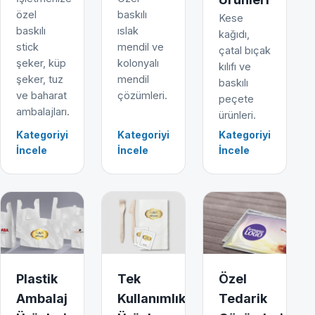
özel
baskılı
Kese
baskılı
ıslak
kağıdı,
stick
mendil ve
çatal bıçak
şeker, küp
kolonyalı
kılıfı ve
şeker, tuz
mendil
baskılı
ve baharat
çözümleri.
peçete
ambalajları.
ürünleri.
Kategoriyi
Kategoriyi
Kategoriyi
İncele
İncele
İncele
Plastik
Tek
Özel
Ambalaj
Kullanımlık
Tedarik