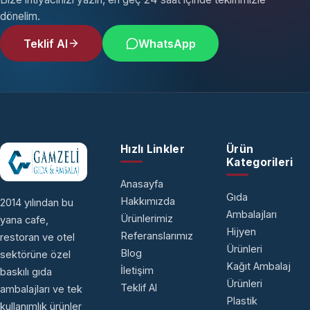
dönelim.
Teklif Al
WhatsApp
Hızlı Linkler
Ürün
Kategorileri
Anasayfa
Gıda
Hakkımızda
2014 yılından bu
Ambalajları
Ürünlerimiz
yana cafe,
Hijyen
Referanslarımız
restoran ve otel
Ürünleri
Blog
sektörüne özel
Kağıt Ambalaj
İletişim
baskılı gıda
Ürünleri
Teklif Al
ambalajları ve tek
Plastik
kullanımlık ürünler