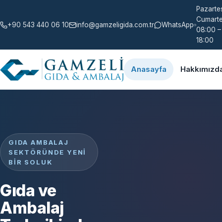
Pazartes
Cumarte
+90 543 440 06 10
info@gamzeligida.com.tr
WhatsApp
08:00 –
18:00
Anasayfa
Hakkımızd
GIDA AMBALAJ
SEKTÖRÜNDE YENI
BIR SOLUK
Gıda ve
Ambalaj