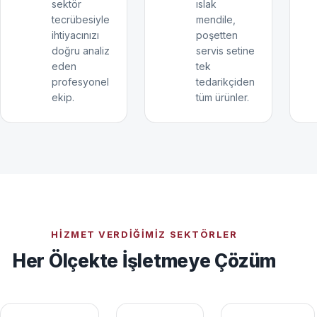
sektör
ıslak
tecrübesiyle
mendile,
ihtiyacınızı
poşetten
doğru analiz
servis setine
eden
tek
profesyonel
tedarikçiden
ekip.
tüm ürünler.
HIZMET VERDIĞIMIZ SEKTÖRLER
Her Ölçekte İşletmeye Çözüm