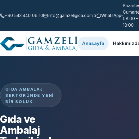
Pazartes
Cumarte
+90 543 440 06 10
info@gamzeligida.com.tr
WhatsApp
08:00 –
18:00
Anasayfa
Hakkımızd
GIDA AMBALAJ
SEKTÖRÜNDE YENI
BIR SOLUK
Gıda ve
Ambalaj