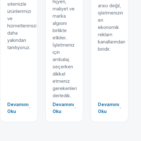
hijyen,
sitemizle
aracı değil,
maliyet ve
ürünlerimizi
işletmenizin
marka
ve
en
algısını
hizmetlerimizi
ekonomik
birlikte
daha
reklam
etkiler.
yakından
kanallarından
İşletmeniz
tanıtıyoruz.
biridir.
için
ambalaj
seçerken
dikkat
etmeniz
gerekenleri
derledik.
Devamını
Devamını
Devamını
Oku
Oku
Oku