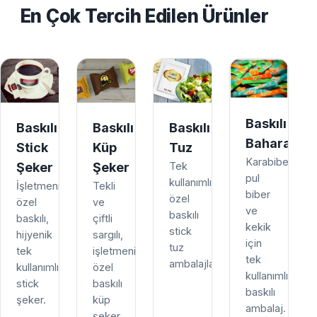
En Çok Tercih Edilen Ürünler
Baskılı
Baskılı
Baskılı
Baskılı
Baharat
Stick
Küp
Tuz
Karabiber,
Şeker
Şeker
Tek
pul
kullanımlık,
İşletmenize
Tekli
biber
özel
özel
ve
ve
baskılı
baskılı,
çiftli
kekik
stick
hijyenik
sargılı,
için
tuz
tek
işletmenize
tek
ambalajları.
kullanımlık
özel
kullanımlık
stick
baskılı
baskılı
şeker.
küp
ambalaj.
şeker.