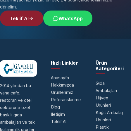
dönelim.
Teklif Al
WhatsApp
Hızlı Linkler
Ürün
Kategorileri
Anasayfa
Gıda
Hakkımızda
2014 yılından bu
Ambalajları
Ürünlerimiz
yana cafe,
Hijyen
Referanslarımız
restoran ve otel
Ürünleri
Blog
sektörüne özel
Kağıt Ambalaj
İletişim
baskılı gıda
Ürünleri
Teklif Al
ambalajları ve tek
Plastik
kullanımlık ürünler