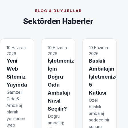
BLOG & DUYURULAR
Sektörden Haberler
10 Haziran
10 Haziran
10 Haziran
2026
2026
2026
Yeni
İşletmeniz
Baskılı
Web
İçin
Ambalajın
Sitemiz
Doğru
İşletmenize
Yayında
Gıda
5
Gamzeli
Ambalajı
Katkısı
Gıda &
Nasıl
Özel
Ambalaj
baskılı
Seçilir?
olarak
ambalaj
Doğru
yenilenen
sadece bir
ambalaj;
web
sunum