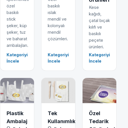
özel
baskılı
Kese
baskılı
ıslak
kağıdı,
stick
mendil ve
çatal bıçak
şeker, küp
kolonyalı
kılıfı ve
şeker, tuz
mendil
baskılı
ve baharat
çözümleri.
peçete
ambalajları.
ürünleri.
Kategoriyi
Kategoriyi
Kategoriyi
İncele
İncele
İncele
Plastik
Tek
Özel
Ambalaj
Kullanımlık
Tedarik