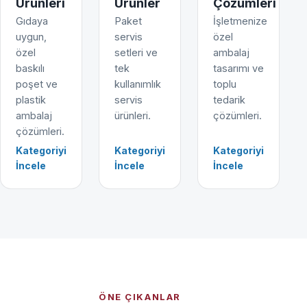
Ürünleri
Ürünler
Çözümleri
Gıdaya
Paket
İşletmenize
uygun,
servis
özel
özel
setleri ve
ambalaj
baskılı
tek
tasarımı ve
poşet ve
kullanımlık
toplu
plastik
servis
tedarik
ambalaj
ürünleri.
çözümleri.
çözümleri.
Kategoriyi
Kategoriyi
Kategoriyi
İncele
İncele
İncele
ÖNE ÇIKANLAR