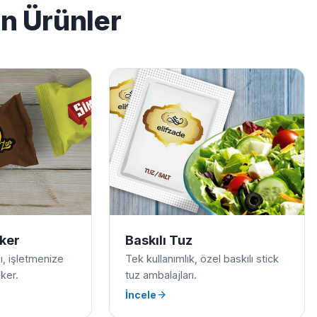
en Ürünler
eker
Baskılı Tuz
ılı, işletmenize
Tek kullanımlık, özel baskılı stick
ker.
tuz ambalajları.
İncele