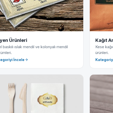
jyen Ürünleri
Kağıt A
l baskılı ıslak mendil ve kolonyalı mendil
Kese kağıdı
ümleri.
ürünleri.
egoriyi İncele
Kategoriy