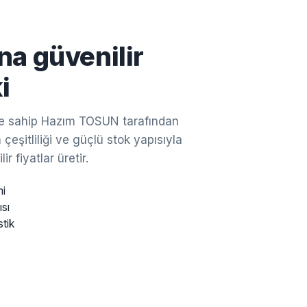
na güvenilir
i
ine sahip Hazım TOSUN tarafından
çeşitliliği ve güçlü stok yapısıyla
ir fiyatlar üretir.
mi
ısı
stik