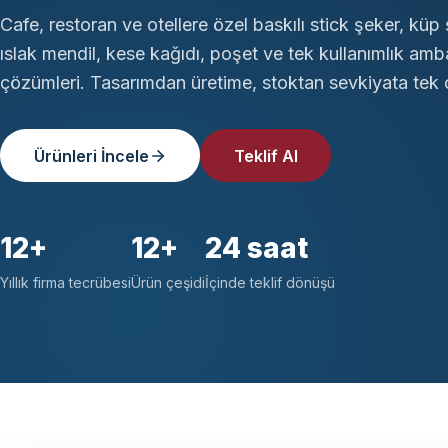
Cafe, restoran ve otellere özel baskılı stick şeker, küp 
ıslak mendil, kese kağıdı, poşet ve tek kullanımlık amb
çözümleri. Tasarımdan üretime, stoktan sevkiyata tek ç
Ürünleri İncele
Teklif Al
12+
12+
24 saat
Yıllık firma tecrübesi
Ürün çeşidi
İçinde teklif dönüşü