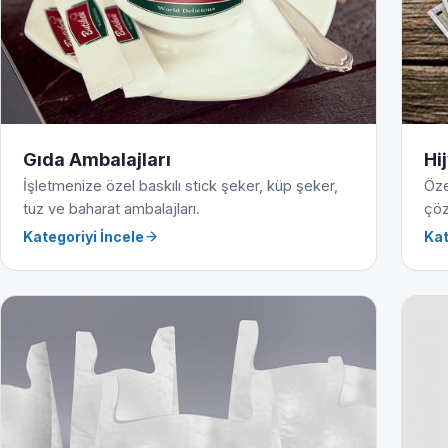
Gıda Ambalajları
Hi
İşletmenize özel baskılı stick şeker, küp şeker,
Öze
tuz ve baharat ambalajları.
çöz
Kategoriyi İncele
Kat