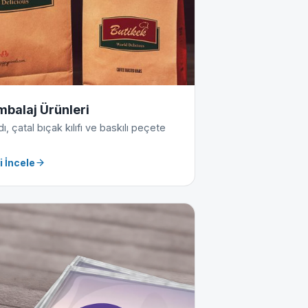
mbalaj Ürünleri
, çatal bıçak kılıfı ve baskılı peçete
i İncele