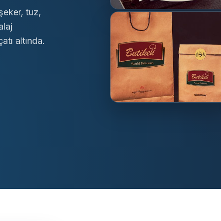
şeker, tuz,
alaj
atı altında.