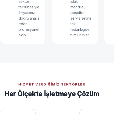
sektör
ıslak
tecrübesiyle
mendile,
ihtiyacınızı
poşetten
doğru analiz
servis setine
eden
tek
profesyonel
tedarikçiden
ekip.
tüm ürünler.
HIZMET VERDIĞIMIZ SEKTÖRLER
Her Ölçekte İşletmeye Çözüm