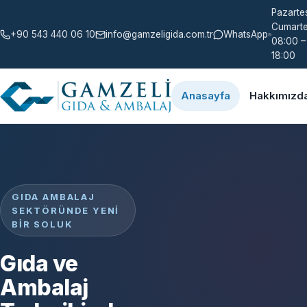
Pazartes
Cumarte
+90 543 440 06 10
info@gamzeligida.com.tr
WhatsApp
08:00 –
18:00
Anasayfa
Hakkımızd
GIDA AMBALAJ
SEKTÖRÜNDE YENI
BIR SOLUK
Gıda ve
Ambalaj