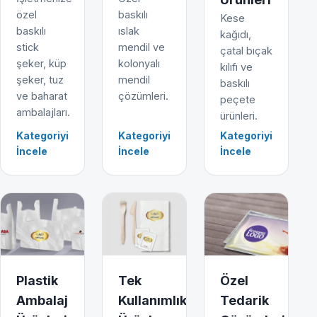
özel
baskılı
Kese
baskılı
ıslak
kağıdı,
stick
mendil ve
çatal bıçak
şeker, küp
kolonyalı
kılıfı ve
şeker, tuz
mendil
baskılı
ve baharat
çözümleri.
peçete
ambalajları.
ürünleri.
Kategoriyi
Kategoriyi
Kategoriyi
İncele
İncele
İncele
Plastik
Tek
Özel
Ambalaj
Kullanımlık
Tedarik