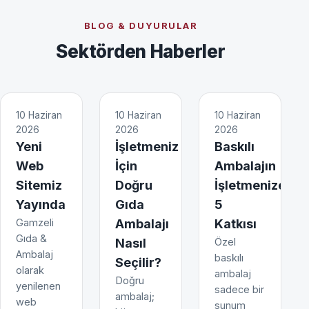
BLOG & DUYURULAR
Sektörden Haberler
10 Haziran
10 Haziran
10 Haziran
2026
2026
2026
Yeni
İşletmeniz
Baskılı
Web
İçin
Ambalajın
Sitemiz
Doğru
İşletmenize
Yayında
Gıda
5
Gamzeli
Ambalajı
Katkısı
Gıda &
Nasıl
Özel
Ambalaj
baskılı
Seçilir?
olarak
ambalaj
Doğru
yenilenen
sadece bir
ambalaj;
web
sunum