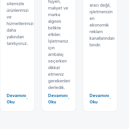
hijyen,
sitemizle
aracı değil,
maliyet ve
ürünlerimizi
işletmenizin
marka
ve
en
algısını
hizmetlerimizi
ekonomik
birlikte
daha
reklam
etkiler.
yakından
kanallarından
İşletmeniz
tanıtıyoruz.
biridir.
için
ambalaj
seçerken
dikkat
etmeniz
gerekenleri
derledik.
Devamını
Devamını
Devamını
Oku
Oku
Oku