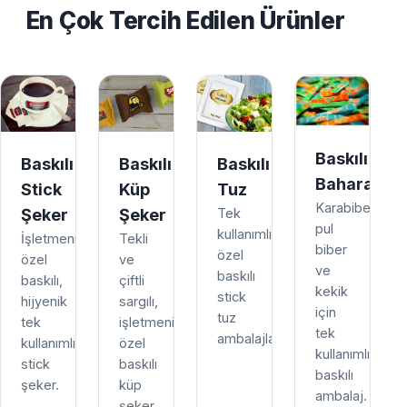
En Çok Tercih Edilen Ürünler
Baskılı
Baskılı
Baskılı
Baskılı
Baharat
Stick
Küp
Tuz
Karabiber,
Şeker
Şeker
Tek
pul
kullanımlık,
İşletmenize
Tekli
biber
özel
özel
ve
ve
baskılı
baskılı,
çiftli
kekik
stick
hijyenik
sargılı,
için
tuz
tek
işletmenize
tek
ambalajları.
kullanımlık
özel
kullanımlık
stick
baskılı
baskılı
şeker.
küp
ambalaj.
şeker.