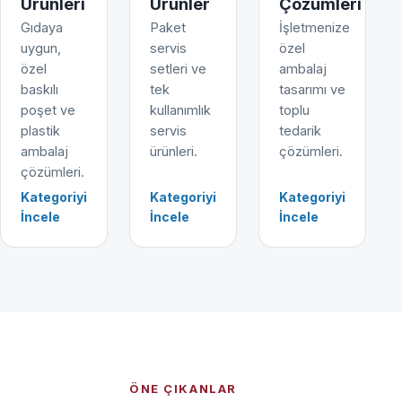
Ürünleri
Ürünler
Çözümleri
Gıdaya
Paket
İşletmenize
uygun,
servis
özel
özel
setleri ve
ambalaj
baskılı
tek
tasarımı ve
poşet ve
kullanımlık
toplu
plastik
servis
tedarik
ambalaj
ürünleri.
çözümleri.
çözümleri.
Kategoriyi
Kategoriyi
Kategoriyi
İncele
İncele
İncele
ÖNE ÇIKANLAR