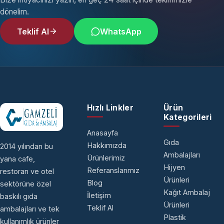
dönelim.
Teklif Al
WhatsApp
Hızlı Linkler
Ürün
Kategorileri
Anasayfa
Gıda
Hakkımızda
2014 yılından bu
Ambalajları
Ürünlerimiz
yana cafe,
Hijyen
Referanslarımız
restoran ve otel
Ürünleri
Blog
sektörüne özel
Kağıt Ambalaj
İletişim
baskılı gıda
Ürünleri
Teklif Al
ambalajları ve tek
Plastik
kullanımlık ürünler