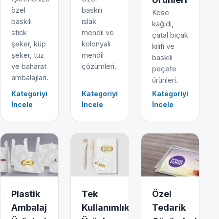
özel
baskılı
Kese
baskılı
ıslak
kağıdı,
stick
mendil ve
çatal bıçak
şeker, küp
kolonyalı
kılıfı ve
şeker, tuz
mendil
baskılı
ve baharat
çözümleri.
peçete
ambalajları.
ürünleri.
Kategoriyi
Kategoriyi
Kategoriyi
İncele
İncele
İncele
Plastik
Tek
Özel
Ambalaj
Kullanımlık
Tedarik