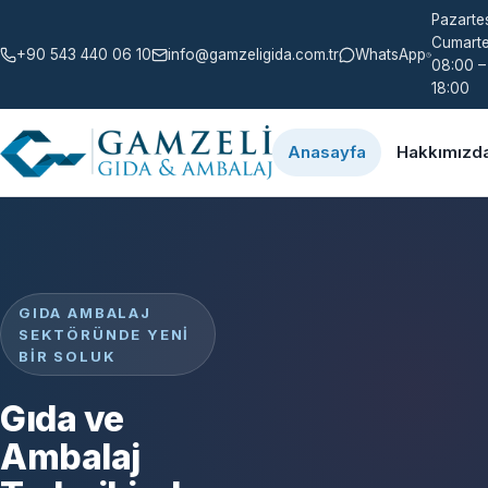
Pazartes
Cumarte
+90 543 440 06 10
info@gamzeligida.com.tr
WhatsApp
08:00 –
18:00
Anasayfa
Hakkımızd
GIDA AMBALAJ
SEKTÖRÜNDE YENI
BIR SOLUK
Gıda ve
Ambalaj