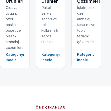
Ürünleri
Ürünler
Çözümleri
Gıdaya
Paket
İşletmenize
uygun,
servis
özel
özel
setleri ve
ambalaj
baskılı
tek
tasarımı ve
poşet ve
kullanımlık
toplu
plastik
servis
tedarik
ambalaj
ürünleri.
çözümleri.
çözümleri.
Kategoriyi
Kategoriyi
Kategoriyi
İncele
İncele
İncele
ÖNE ÇIKANLAR