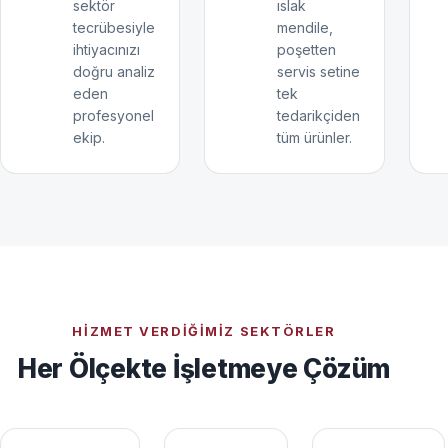
sektör
ıslak
tecrübesiyle
mendile,
ihtiyacınızı
poşetten
doğru analiz
servis setine
eden
tek
profesyonel
tedarikçiden
ekip.
tüm ürünler.
HIZMET VERDIĞIMIZ SEKTÖRLER
Her Ölçekte İşletmeye Çözüm