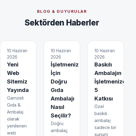
BLOG & DUYURULAR
Sektörden Haberler
10 Haziran
10 Haziran
10 Haziran
2026
2026
2026
Yeni
İşletmeniz
Baskılı
Web
İçin
Ambalajın
Sitemiz
Doğru
İşletmenize
Yayında
Gıda
5
Gamzeli
Ambalajı
Katkısı
Gıda &
Nasıl
Özel
Ambalaj
baskılı
Seçilir?
olarak
ambalaj
Doğru
yenilenen
sadece bir
ambalaj;
web
sunum