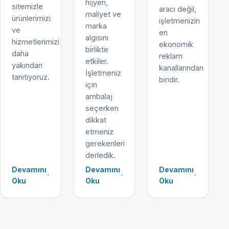
hijyen,
sitemizle
aracı değil,
maliyet ve
ürünlerimizi
işletmenizin
marka
ve
en
algısını
hizmetlerimizi
ekonomik
birlikte
daha
reklam
etkiler.
yakından
kanallarından
İşletmeniz
tanıtıyoruz.
biridir.
için
ambalaj
seçerken
dikkat
etmeniz
gerekenleri
derledik.
Devamını
Devamını
Devamını
Oku
Oku
Oku