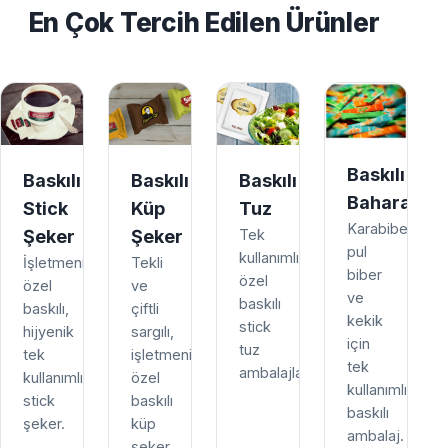
En Çok Tercih Edilen Ürünler
Baskılı
Baskılı
Baskılı
Baskılı
Baharat
Stick
Küp
Tuz
Karabiber,
Şeker
Şeker
Tek
pul
kullanımlık,
İşletmenize
Tekli
biber
özel
özel
ve
ve
baskılı
baskılı,
çiftli
kekik
stick
hijyenik
sargılı,
için
tuz
tek
işletmenize
tek
ambalajları.
kullanımlık
özel
kullanımlık
stick
baskılı
baskılı
şeker.
küp
ambalaj.
şeker.