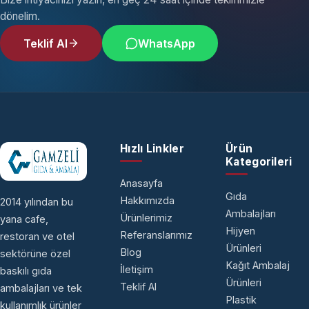
dönelim.
Teklif Al
WhatsApp
Hızlı Linkler
Ürün
Kategorileri
Anasayfa
Gıda
Hakkımızda
2014 yılından bu
Ambalajları
Ürünlerimiz
yana cafe,
Hijyen
Referanslarımız
restoran ve otel
Ürünleri
Blog
sektörüne özel
Kağıt Ambalaj
İletişim
baskılı gıda
Ürünleri
Teklif Al
ambalajları ve tek
Plastik
kullanımlık ürünler