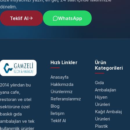
dönelim.
Teklif Al
WhatsApp
Hızlı Linkler
Ürün
Kategorileri
Anasayfa
Gıda
Hakkımızda
2014 yılından bu
Ambalajları
Ürünlerimiz
yana cafe,
Hijyen
Referanslarımız
restoran ve otel
Ürünleri
Blog
sektörüne özel
Kağıt Ambalaj
İletişim
baskılı gıda
Ürünleri
Teklif Al
ambalajları ve tek
Plastik
kullanımlık ürünler