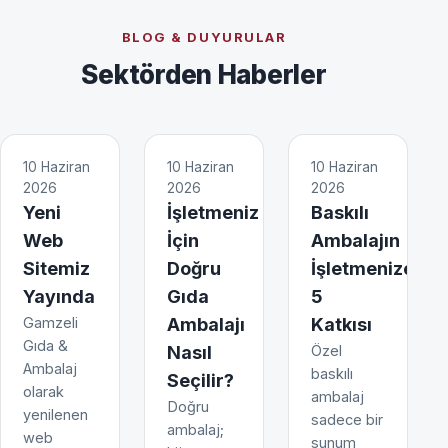
BLOG & DUYURULAR
Sektörden Haberler
10 Haziran
10 Haziran
10 Haziran
2026
2026
2026
Yeni
İşletmeniz
Baskılı
Web
İçin
Ambalajın
Sitemiz
Doğru
İşletmenize
Yayında
Gıda
5
Gamzeli
Ambalajı
Katkısı
Gıda &
Nasıl
Özel
Ambalaj
baskılı
Seçilir?
olarak
ambalaj
Doğru
yenilenen
sadece bir
ambalaj;
web
sunum