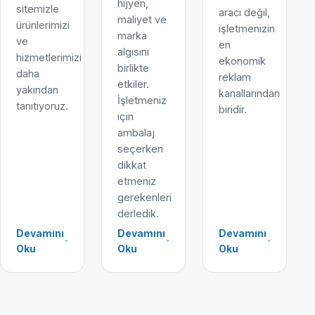
hijyen,
sitemizle
aracı değil,
maliyet ve
ürünlerimizi
işletmenizin
marka
ve
en
algısını
hizmetlerimizi
ekonomik
birlikte
daha
reklam
etkiler.
yakından
kanallarından
İşletmeniz
tanıtıyoruz.
biridir.
için
ambalaj
seçerken
dikkat
etmeniz
gerekenleri
derledik.
Devamını
Devamını
Devamını
Oku
Oku
Oku