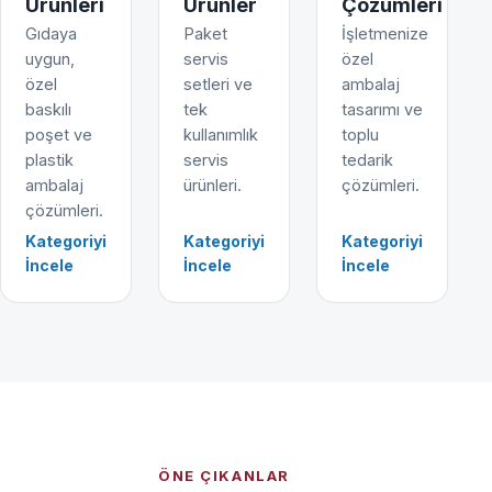
Ürünleri
Ürünler
Çözümleri
Gıdaya
Paket
İşletmenize
uygun,
servis
özel
özel
setleri ve
ambalaj
baskılı
tek
tasarımı ve
poşet ve
kullanımlık
toplu
plastik
servis
tedarik
ambalaj
ürünleri.
çözümleri.
çözümleri.
Kategoriyi
Kategoriyi
Kategoriyi
İncele
İncele
İncele
ÖNE ÇIKANLAR