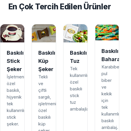
En Çok Tercih Edilen Ürünler
Baskılı
Baskılı
Baskılı
Baskılı
Baharat
Stick
Küp
Tuz
Karabiber,
Şeker
Şeker
Tek
pul
kullanımlık,
İşletmenize
Tekli
biber
özel
özel
ve
ve
baskılı
baskılı,
çiftli
kekik
stick
hijyenik
sargılı,
için
tuz
tek
işletmenize
tek
ambalajları.
kullanımlık
özel
kullanımlık
stick
baskılı
baskılı
şeker.
küp
ambalaj.
şeker.