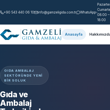
Pazartes
Cumarte
+90 543 440 06 10
info@gamzeligida.com.tr
WhatsApp
08:00 –
18:00
Anasayfa
Hakkımızd
GIDA AMBALAJ
SEKTÖRÜNDE YENI
BIR SOLUK
Gıda ve
Ambalaj