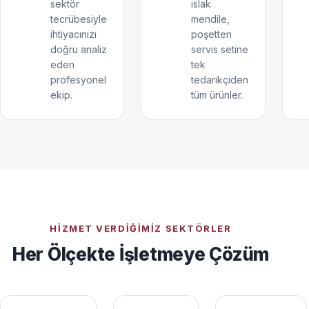
sektör
ıslak
tecrübesiyle
mendile,
ihtiyacınızı
poşetten
doğru analiz
servis setine
eden
tek
profesyonel
tedarikçiden
ekip.
tüm ürünler.
HIZMET VERDIĞIMIZ SEKTÖRLER
Her Ölçekte İşletmeye Çözüm