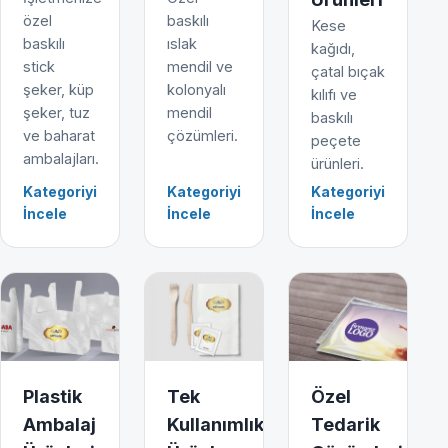
özel
baskılı
Kese
baskılı
ıslak
kağıdı,
stick
mendil ve
çatal bıçak
şeker, küp
kolonyalı
kılıfı ve
şeker, tuz
mendil
baskılı
ve baharat
çözümleri.
peçete
ambalajları.
ürünleri.
Kategoriyi
Kategoriyi
Kategoriyi
İncele
İncele
İncele
Plastik
Tek
Özel
Ambalaj
Kullanımlık
Tedarik