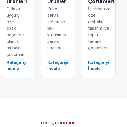
Ürünleri
Ürünler
Çözümleri
Gıdaya
Paket
İşletmenize
uygun,
servis
özel
özel
setleri ve
ambalaj
baskılı
tek
tasarımı ve
poşet ve
kullanımlık
toplu
plastik
servis
tedarik
ambalaj
ürünleri.
çözümleri.
çözümleri.
Kategoriyi
Kategoriyi
Kategoriyi
İncele
İncele
İncele
ÖNE ÇIKANLAR