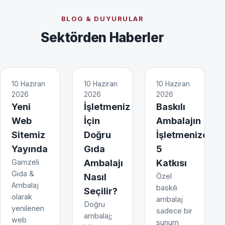
BLOG & DUYURULAR
Sektörden Haberler
10 Haziran
10 Haziran
10 Haziran
2026
2026
2026
Yeni
İşletmeniz
Baskılı
Web
İçin
Ambalajın
Sitemiz
Doğru
İşletmenize
Yayında
Gıda
5
Gamzeli
Ambalajı
Katkısı
Gıda &
Nasıl
Özel
Ambalaj
baskılı
Seçilir?
olarak
ambalaj
Doğru
yenilenen
sadece bir
ambalaj;
web
sunum