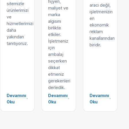
hijyen,
sitemizle
aracı değil,
maliyet ve
ürünlerimizi
işletmenizin
marka
ve
en
algısını
hizmetlerimizi
ekonomik
birlikte
daha
reklam
etkiler.
yakından
kanallarından
İşletmeniz
tanıtıyoruz.
biridir.
için
ambalaj
seçerken
dikkat
etmeniz
gerekenleri
derledik.
Devamını
Devamını
Devamını
Oku
Oku
Oku