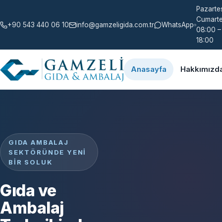
Pazartes
Cumarte
+90 543 440 06 10
info@gamzeligida.com.tr
WhatsApp
08:00 –
18:00
Anasayfa
Hakkımızd
GIDA AMBALAJ
SEKTÖRÜNDE YENI
BIR SOLUK
Gıda ve
Ambalaj