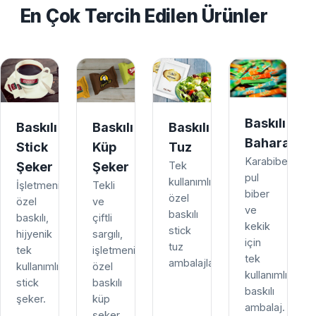
En Çok Tercih Edilen Ürünler
Baskılı
Baskılı
Baskılı
Baskılı
Baharat
Stick
Küp
Tuz
Karabiber,
Şeker
Şeker
Tek
pul
kullanımlık,
İşletmenize
Tekli
biber
özel
özel
ve
ve
baskılı
baskılı,
çiftli
kekik
stick
hijyenik
sargılı,
için
tuz
tek
işletmenize
tek
ambalajları.
kullanımlık
özel
kullanımlık
stick
baskılı
baskılı
şeker.
küp
ambalaj.
şeker.