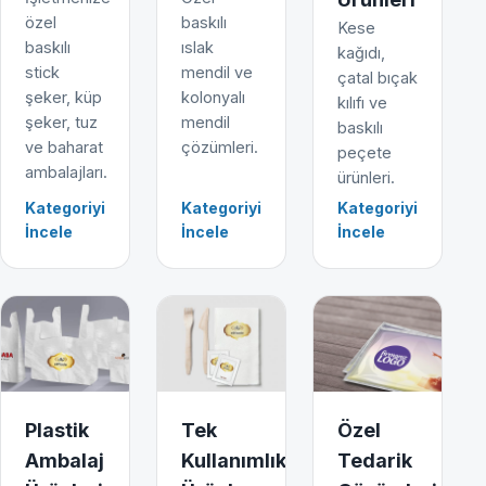
özel
baskılı
Kese
baskılı
ıslak
kağıdı,
stick
mendil ve
çatal bıçak
şeker, küp
kolonyalı
kılıfı ve
şeker, tuz
mendil
baskılı
ve baharat
çözümleri.
peçete
ambalajları.
ürünleri.
Kategoriyi
Kategoriyi
Kategoriyi
İncele
İncele
İncele
Plastik
Tek
Özel
Ambalaj
Kullanımlık
Tedarik