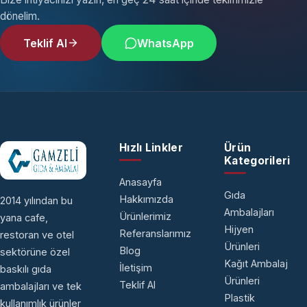
dönelim.
Teklif Al
WhatsApp
Hızlı Linkler
Ürün
Kategorileri
Anasayfa
Gıda
Hakkımızda
2014 yılından bu
Ambalajları
Ürünlerimiz
yana cafe,
Hijyen
Referanslarımız
restoran ve otel
Ürünleri
Blog
sektörüne özel
Kağıt Ambalaj
İletişim
baskılı gıda
Ürünleri
Teklif Al
ambalajları ve tek
Plastik
kullanımlık ürünler