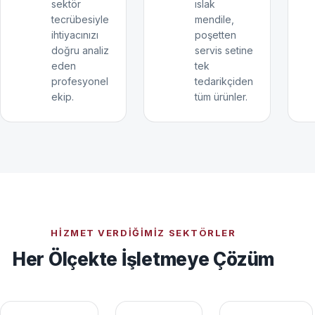
sektör
ıslak
tecrübesiyle
mendile,
ihtiyacınızı
poşetten
doğru analiz
servis setine
eden
tek
profesyonel
tedarikçiden
ekip.
tüm ürünler.
HIZMET VERDIĞIMIZ SEKTÖRLER
Her Ölçekte İşletmeye Çözüm