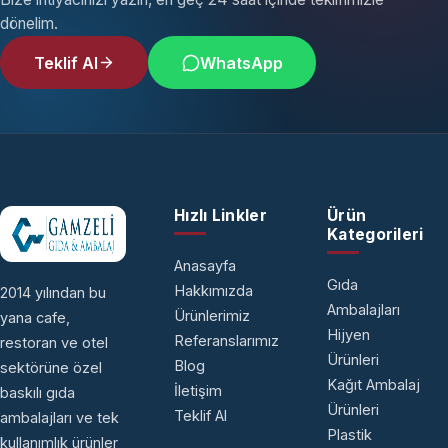
dönelim.
Teklif Al
WhatsApp
Hızlı Linkler
Ürün
Kategorileri
Anasayfa
Gıda
Hakkımızda
2014 yılından bu
Ambalajları
Ürünlerimiz
yana cafe,
Hijyen
Referanslarımız
restoran ve otel
Ürünleri
Blog
sektörüne özel
Kağıt Ambalaj
İletişim
baskılı gıda
Ürünleri
Teklif Al
ambalajları ve tek
Plastik
kullanımlık ürünler