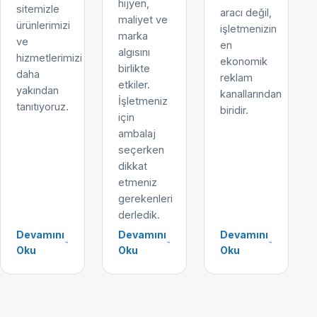
hijyen,
sitemizle
aracı değil,
maliyet ve
ürünlerimizi
işletmenizin
marka
ve
en
algısını
hizmetlerimizi
ekonomik
birlikte
daha
reklam
etkiler.
yakından
kanallarından
İşletmeniz
tanıtıyoruz.
biridir.
için
ambalaj
seçerken
dikkat
etmeniz
gerekenleri
derledik.
Devamını
Devamını
Devamını
Oku
Oku
Oku