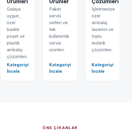
Ürünleri
Ürünler
Çözümleri
Gıdaya
Paket
İşletmenize
uygun,
servis
özel
özel
setleri ve
ambalaj
baskılı
tek
tasarımı ve
poşet ve
kullanımlık
toplu
plastik
servis
tedarik
ambalaj
ürünleri.
çözümleri.
çözümleri.
Kategoriyi
Kategoriyi
Kategoriyi
İncele
İncele
İncele
ÖNE ÇIKANLAR