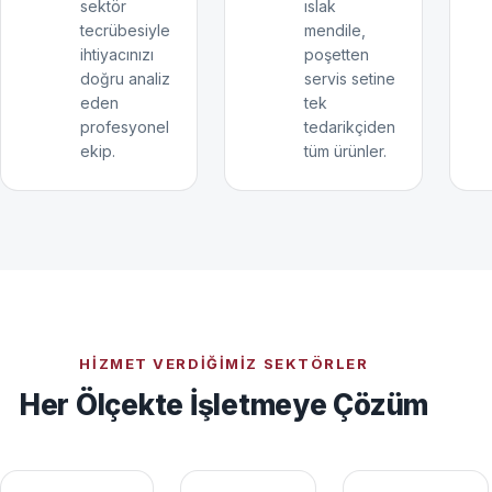
sektör
ıslak
tecrübesiyle
mendile,
ihtiyacınızı
poşetten
doğru analiz
servis setine
eden
tek
profesyonel
tedarikçiden
ekip.
tüm ürünler.
HIZMET VERDIĞIMIZ SEKTÖRLER
Her Ölçekte İşletmeye Çözüm