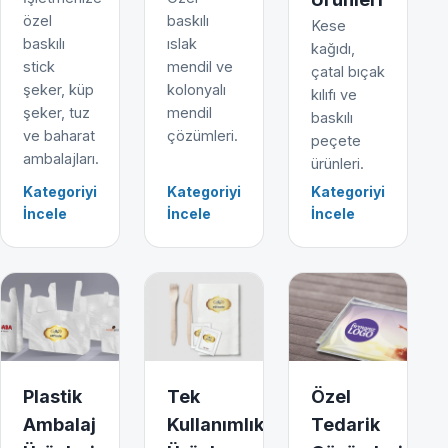
özel
baskılı
Kese
baskılı
ıslak
kağıdı,
stick
mendil ve
çatal bıçak
şeker, küp
kolonyalı
kılıfı ve
şeker, tuz
mendil
baskılı
ve baharat
çözümleri.
peçete
ambalajları.
ürünleri.
Kategoriyi
Kategoriyi
Kategoriyi
İncele
İncele
İncele
Plastik
Tek
Özel
Ambalaj
Kullanımlık
Tedarik