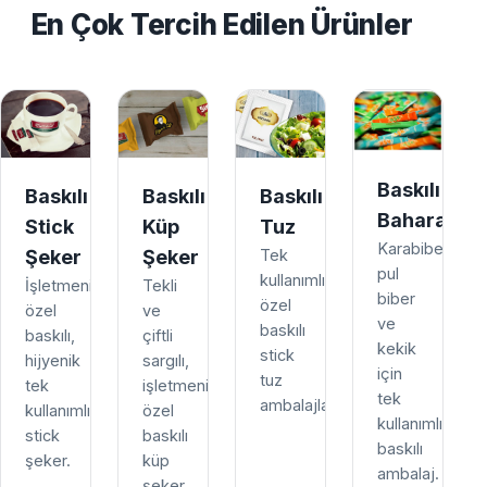
En Çok Tercih Edilen Ürünler
Baskılı
Baskılı
Baskılı
Baskılı
Baharat
Stick
Küp
Tuz
Karabiber,
Şeker
Şeker
Tek
pul
kullanımlık,
İşletmenize
Tekli
biber
özel
özel
ve
ve
baskılı
baskılı,
çiftli
kekik
stick
hijyenik
sargılı,
için
tuz
tek
işletmenize
tek
ambalajları.
kullanımlık
özel
kullanımlık
stick
baskılı
baskılı
şeker.
küp
ambalaj.
şeker.