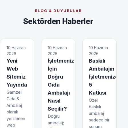
BLOG & DUYURULAR
Sektörden Haberler
10 Haziran
10 Haziran
10 Haziran
2026
2026
2026
Yeni
İşletmeniz
Baskılı
Web
İçin
Ambalajın
Sitemiz
Doğru
İşletmenize
Yayında
Gıda
5
Gamzeli
Ambalajı
Katkısı
Gıda &
Nasıl
Özel
Ambalaj
baskılı
Seçilir?
olarak
ambalaj
Doğru
yenilenen
sadece bir
ambalaj;
web
sunum