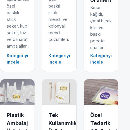
özel
baskılı
Kese
baskılı
ıslak
kağıdı,
stick
mendil ve
çatal bıçak
şeker, küp
kolonyalı
kılıfı ve
şeker, tuz
mendil
baskılı
ve baharat
çözümleri.
peçete
ambalajları.
ürünleri.
Kategoriyi
Kategoriyi
Kategoriyi
İncele
İncele
İncele
Plastik
Tek
Özel
Ambalaj
Kullanımlık
Tedarik