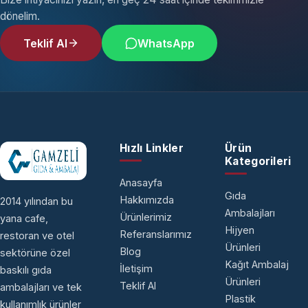
dönelim.
Teklif Al
WhatsApp
Hızlı Linkler
Ürün
Kategorileri
Anasayfa
Gıda
Hakkımızda
2014 yılından bu
Ambalajları
Ürünlerimiz
yana cafe,
Hijyen
Referanslarımız
restoran ve otel
Ürünleri
Blog
sektörüne özel
Kağıt Ambalaj
İletişim
baskılı gıda
Ürünleri
Teklif Al
ambalajları ve tek
Plastik
kullanımlık ürünler