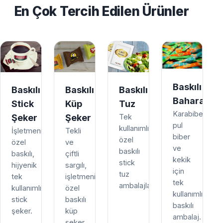
En Çok Tercih Edilen Ürünler
Baskılı
Baskılı
Baskılı
Baskılı
Baharat
Stick
Küp
Tuz
Karabiber,
Şeker
Şeker
Tek
pul
kullanımlık,
İşletmenize
Tekli
biber
özel
özel
ve
ve
baskılı
baskılı,
çiftli
kekik
stick
hijyenik
sargılı,
için
tuz
tek
işletmenize
tek
ambalajları.
kullanımlık
özel
kullanımlık
stick
baskılı
baskılı
şeker.
küp
ambalaj.
şeker.