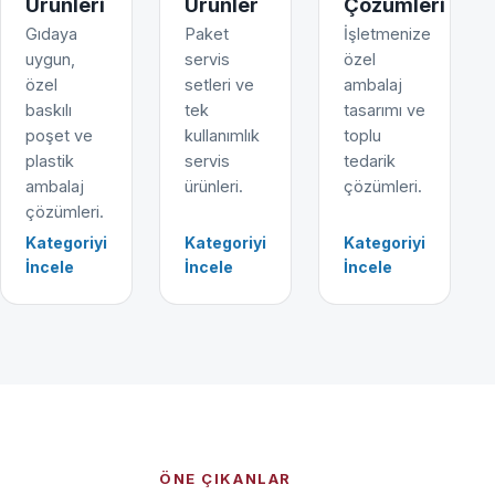
Ürünleri
Ürünler
Çözümleri
Gıdaya
Paket
İşletmenize
uygun,
servis
özel
özel
setleri ve
ambalaj
baskılı
tek
tasarımı ve
poşet ve
kullanımlık
toplu
plastik
servis
tedarik
ambalaj
ürünleri.
çözümleri.
çözümleri.
Kategoriyi
Kategoriyi
Kategoriyi
İncele
İncele
İncele
ÖNE ÇIKANLAR