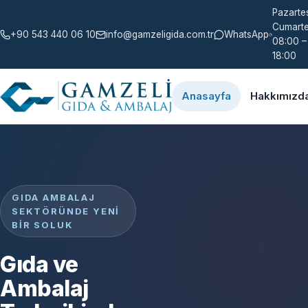
Pazartes
Cumarte
+90 543 440 06 10
info@gamzeligida.com.tr
WhatsApp
08:00 –
18:00
Anasayfa
Hakkımızd
GIDA AMBALAJ
SEKTÖRÜNDE YENI
BIR SOLUK
Gıda ve
Ambalaj