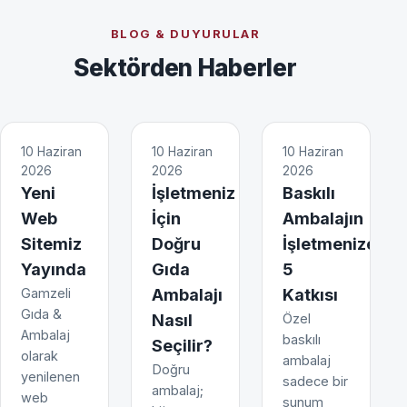
BLOG & DUYURULAR
Sektörden Haberler
10 Haziran
10 Haziran
10 Haziran
2026
2026
2026
Yeni
İşletmeniz
Baskılı
Web
İçin
Ambalajın
Sitemiz
Doğru
İşletmenize
Yayında
Gıda
5
Gamzeli
Ambalajı
Katkısı
Gıda &
Nasıl
Özel
Ambalaj
baskılı
Seçilir?
olarak
ambalaj
Doğru
yenilenen
sadece bir
ambalaj;
web
sunum