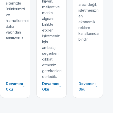
hijyen,
sitemizle
aracı değil,
maliyet ve
ürünlerimizi
işletmenizin
marka
ve
en
algısını
hizmetlerimizi
ekonomik
birlikte
daha
reklam
etkiler.
yakından
kanallarından
İşletmeniz
tanıtıyoruz.
biridir.
için
ambalaj
seçerken
dikkat
etmeniz
gerekenleri
derledik.
Devamını
Devamını
Devamını
Oku
Oku
Oku