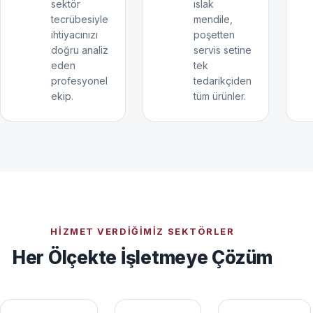
sektör
ıslak
tecrübesiyle
mendile,
ihtiyacınızı
poşetten
doğru analiz
servis setine
eden
tek
profesyonel
tedarikçiden
ekip.
tüm ürünler.
HIZMET VERDIĞIMIZ SEKTÖRLER
Her Ölçekte İşletmeye Çözüm