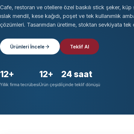
Cafe, restoran ve otellere özel baskılı stick şeker, küp 
ıslak mendil, kese kağıdı, poşet ve tek kullanımlık amb
çözümleri. Tasarımdan üretime, stoktan sevkiyata tek ç
Ürünleri İncele
Teklif Al
12+
12+
24 saat
Yıllık firma tecrübesi
Ürün çeşidi
İçinde teklif dönüşü