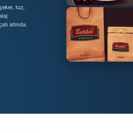
şeker, tuz,
alaj
atı altında.