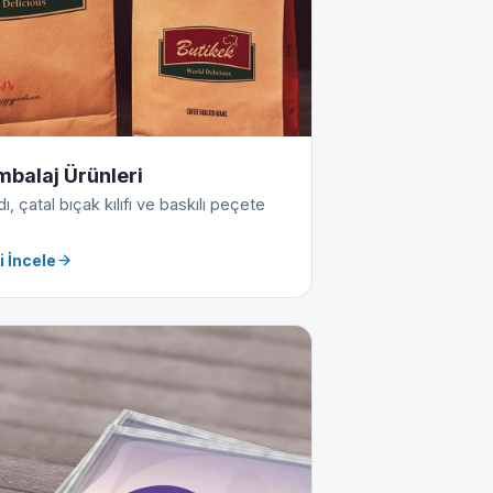
mbalaj Ürünleri
, çatal bıçak kılıfı ve baskılı peçete
i İncele