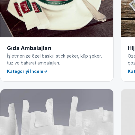
Gıda Ambalajları
Hi
İşletmenize özel baskılı stick şeker, küp şeker,
Öze
tuz ve baharat ambalajları.
çöz
Kategoriyi İncele
Kat