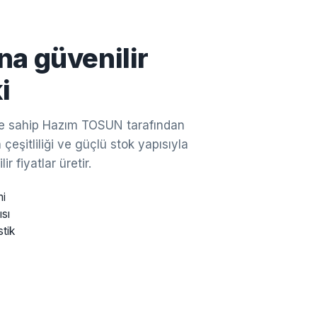
na güvenilir
i
ine sahip Hazım TOSUN tarafından
çeşitliliği ve güçlü stok yapısıyla
ir fiyatlar üretir.
mi
ısı
stik