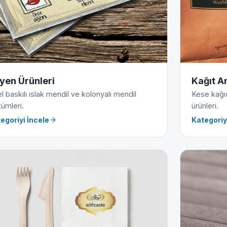
jyen Ürünleri
Kağıt A
l baskılı ıslak mendil ve kolonyalı mendil
Kese kağıdı
ümleri.
ürünleri.
egoriyi İncele
Kategoriy