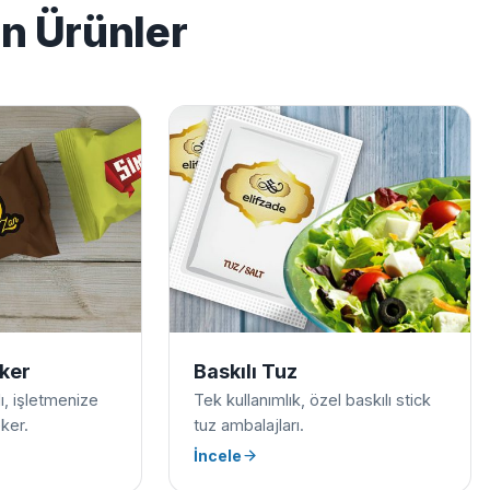
en Ürünler
eker
Baskılı Tuz
ılı, işletmenize
Tek kullanımlık, özel baskılı stick
ker.
tuz ambalajları.
İncele