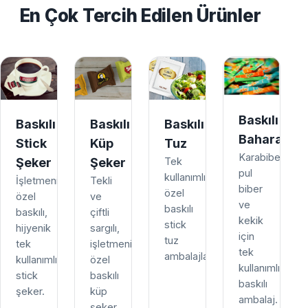
En Çok Tercih Edilen Ürünler
Baskılı
Baskılı
Baskılı
Baskılı
Baharat
Stick
Küp
Tuz
Karabiber,
Şeker
Şeker
Tek
pul
kullanımlık,
İşletmenize
Tekli
biber
özel
özel
ve
ve
baskılı
baskılı,
çiftli
kekik
stick
hijyenik
sargılı,
için
tuz
tek
işletmenize
tek
ambalajları.
kullanımlık
özel
kullanımlık
stick
baskılı
baskılı
şeker.
küp
ambalaj.
şeker.