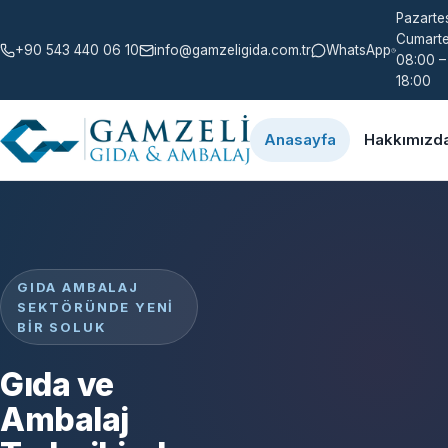
Pazartes
Cumarte
+90 543 440 06 10
info@gamzeligida.com.tr
WhatsApp
08:00 –
18:00
Anasayfa
Hakkımızd
GIDA AMBALAJ
SEKTÖRÜNDE YENI
BIR SOLUK
Gıda ve
Ambalaj