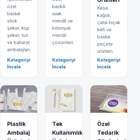
özel
baskılı
Kese
baskılı
ıslak
kağıdı,
stick
mendil ve
çatal bıçak
şeker, küp
kolonyalı
kılıfı ve
şeker, tuz
mendil
baskılı
ve baharat
çözümleri.
peçete
ambalajları.
ürünleri.
Kategoriyi
Kategoriyi
Kategoriyi
İncele
İncele
İncele
Plastik
Tek
Özel
Ambalaj
Kullanımlık
Tedarik