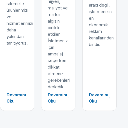
hijyen,
sitemizle
aracı değil,
maliyet ve
ürünlerimizi
işletmenizin
marka
ve
en
algısını
hizmetlerimizi
ekonomik
birlikte
daha
reklam
etkiler.
yakından
kanallarından
İşletmeniz
tanıtıyoruz.
biridir.
için
ambalaj
seçerken
dikkat
etmeniz
gerekenleri
derledik.
Devamını
Devamını
Devamını
Oku
Oku
Oku