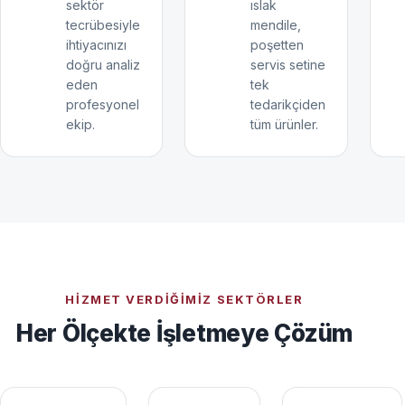
sektör
ıslak
tecrübesiyle
mendile,
ihtiyacınızı
poşetten
doğru analiz
servis setine
eden
tek
profesyonel
tedarikçiden
ekip.
tüm ürünler.
HIZMET VERDIĞIMIZ SEKTÖRLER
Her Ölçekte İşletmeye Çözüm