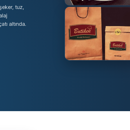
şeker, tuz,
alaj
atı altında.