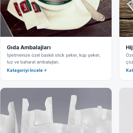
Gıda Ambalajları
Hi
İşletmenize özel baskılı stick şeker, küp şeker,
Öze
tuz ve baharat ambalajları.
çöz
Kategoriyi İncele
Kat