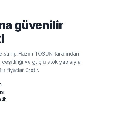
na güvenilir
i
ine sahip Hazım TOSUN tarafından
çeşitliliği ve güçlü stok yapısıyla
ir fiyatlar üretir.
mi
ısı
stik