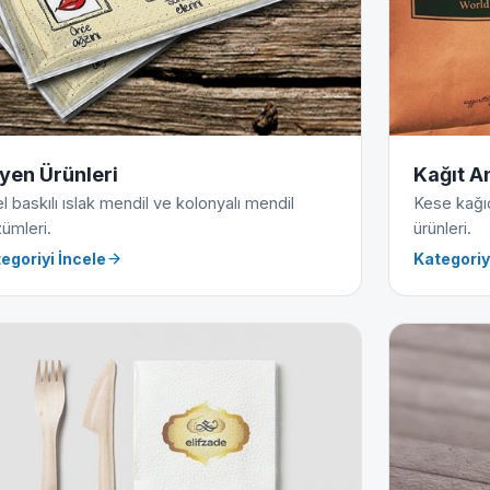
jyen Ürünleri
Kağıt A
l baskılı ıslak mendil ve kolonyalı mendil
Kese kağıdı
ümleri.
ürünleri.
egoriyi İncele
Kategoriy