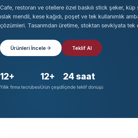
Cafe, restoran ve otellere özel baskılı stick şeker, küp 
ıslak mendil, kese kağıdı, poşet ve tek kullanımlık amb
çözümleri. Tasarımdan üretime, stoktan sevkiyata tek ç
Ürünleri İncele
Teklif Al
12+
12+
24 saat
Yıllık firma tecrübesi
Ürün çeşidi
İçinde teklif dönüşü