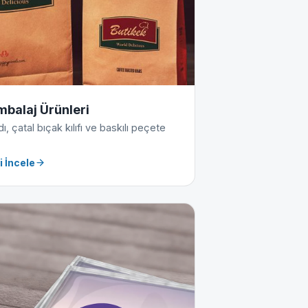
mbalaj Ürünleri
, çatal bıçak kılıfı ve baskılı peçete
i İncele