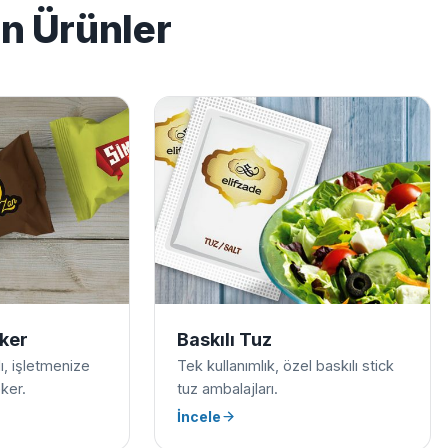
en Ürünler
eker
Baskılı Tuz
ılı, işletmenize
Tek kullanımlık, özel baskılı stick
ker.
tuz ambalajları.
İncele