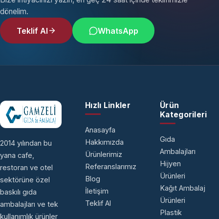
dönelim.
Teklif Al
WhatsApp
Hızlı Linkler
Ürün
Kategorileri
Anasayfa
Gıda
Hakkımızda
2014 yılından bu
Ambalajları
Ürünlerimiz
yana cafe,
Hijyen
Referanslarımız
restoran ve otel
Ürünleri
Blog
sektörüne özel
Kağıt Ambalaj
İletişim
baskılı gıda
Ürünleri
Teklif Al
ambalajları ve tek
Plastik
kullanımlık ürünler