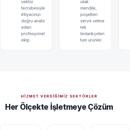
sektör
ıslak
tecrübesiyle
mendile,
ihtiyacınızı
poşetten
doğru analiz
servis setine
eden
tek
profesyonel
tedarikçiden
ekip.
tüm ürünler.
HIZMET VERDIĞIMIZ SEKTÖRLER
Her Ölçekte İşletmeye Çözüm