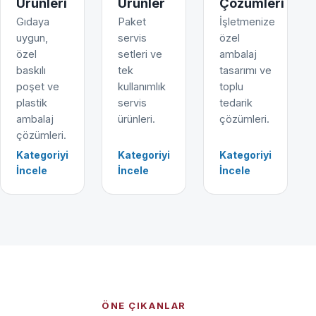
Ürünleri
Ürünler
Çözümleri
Gıdaya
Paket
İşletmenize
uygun,
servis
özel
özel
setleri ve
ambalaj
baskılı
tek
tasarımı ve
poşet ve
kullanımlık
toplu
plastik
servis
tedarik
ambalaj
ürünleri.
çözümleri.
çözümleri.
Kategoriyi
Kategoriyi
Kategoriyi
İncele
İncele
İncele
ÖNE ÇIKANLAR