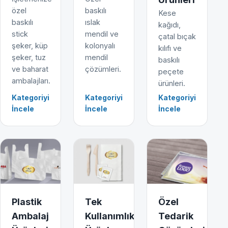
özel
baskılı
Kese
baskılı
ıslak
kağıdı,
stick
mendil ve
çatal bıçak
şeker, küp
kolonyalı
kılıfı ve
şeker, tuz
mendil
baskılı
ve baharat
çözümleri.
peçete
ambalajları.
ürünleri.
Kategoriyi
Kategoriyi
Kategoriyi
İncele
İncele
İncele
Plastik
Tek
Özel
Ambalaj
Kullanımlık
Tedarik