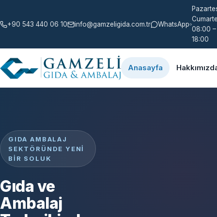
Pazartes
Cumarte
+90 543 440 06 10
info@gamzeligida.com.tr
WhatsApp
08:00 –
18:00
Anasayfa
Hakkımızd
GIDA AMBALAJ
SEKTÖRÜNDE YENI
BIR SOLUK
Gıda ve
Ambalaj