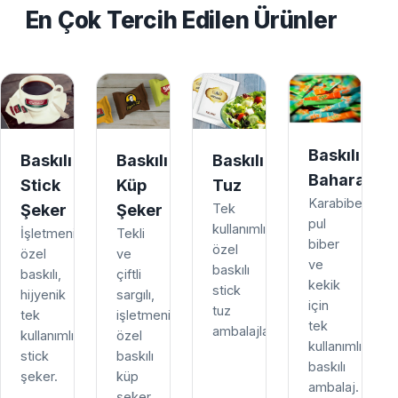
En Çok Tercih Edilen Ürünler
Baskılı
Baskılı
Baskılı
Baskılı
Baharat
Stick
Küp
Tuz
Karabiber,
Şeker
Şeker
Tek
pul
kullanımlık,
İşletmenize
Tekli
biber
özel
özel
ve
ve
baskılı
baskılı,
çiftli
kekik
stick
hijyenik
sargılı,
için
tuz
tek
işletmenize
tek
ambalajları.
kullanımlık
özel
kullanımlık
stick
baskılı
baskılı
şeker.
küp
ambalaj.
şeker.