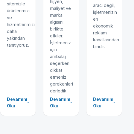
hijyen,
sitemizle
aracı değil,
maliyet ve
ürünlerimizi
işletmenizin
marka
ve
en
algısını
hizmetlerimizi
ekonomik
birlikte
daha
reklam
etkiler.
yakından
kanallarından
İşletmeniz
tanıtıyoruz.
biridir.
için
ambalaj
seçerken
dikkat
etmeniz
gerekenleri
derledik.
Devamını
Devamını
Devamını
Oku
Oku
Oku