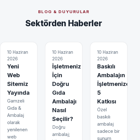
BLOG & DUYURULAR
Sektörden Haberler
10 Haziran
10 Haziran
10 Haziran
2026
2026
2026
Yeni
İşletmeniz
Baskılı
Web
İçin
Ambalajın
Sitemiz
Doğru
İşletmenize
Yayında
Gıda
5
Gamzeli
Ambalajı
Katkısı
Gıda &
Nasıl
Özel
Ambalaj
baskılı
Seçilir?
olarak
ambalaj
Doğru
yenilenen
sadece bir
ambalaj;
web
sunum