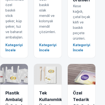
özel
baskılı
Kese
baskılı
ıslak
kağıdı,
stick
mendil ve
çatal bıçak
şeker, küp
kolonyalı
kılıfı ve
şeker, tuz
mendil
baskılı
ve baharat
çözümleri.
peçete
ambalajları.
ürünleri.
Kategoriyi
Kategoriyi
Kategoriyi
İncele
İncele
İncele
Plastik
Tek
Özel
Ambalaj
Kullanımlık
Tedarik