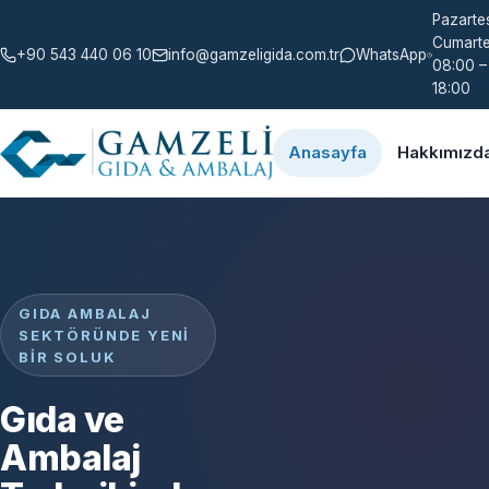
Pazartes
Cumarte
+90 543 440 06 10
info@gamzeligida.com.tr
WhatsApp
08:00 –
18:00
Anasayfa
Hakkımızd
GIDA AMBALAJ
SEKTÖRÜNDE YENI
BIR SOLUK
Gıda ve
Ambalaj