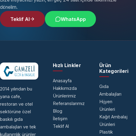
dönelim.
Teklif Al
WhatsApp
Hızlı Linkler
Ürün
Kategorileri
Anasayfa
Gıda
Hakkımızda
2014 yılından bu
Ambalajları
Ürünlerimiz
yana cafe,
Hijyen
Referanslarımız
restoran ve otel
Ürünleri
Blog
sektörüne özel
Kağıt Ambalaj
İletişim
baskılı gıda
Ürünleri
Teklif Al
ambalajları ve tek
Plastik
kullanımlık ürünler