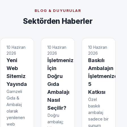
BLOG & DUYURULAR
Sektörden Haberler
10 Haziran
10 Haziran
10 Haziran
2026
2026
2026
Yeni
İşletmeniz
Baskılı
Web
İçin
Ambalajın
Sitemiz
Doğru
İşletmenize
Yayında
Gıda
5
Gamzeli
Ambalajı
Katkısı
Gıda &
Nasıl
Özel
Ambalaj
baskılı
Seçilir?
olarak
ambalaj
Doğru
yenilenen
sadece bir
ambalaj;
web
sunum