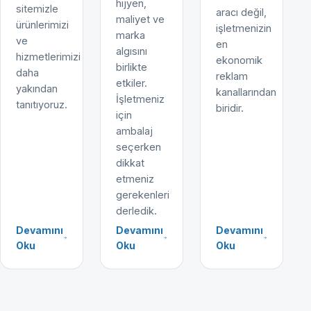
hijyen,
sitemizle
aracı değil,
maliyet ve
ürünlerimizi
işletmenizin
marka
ve
en
algısını
hizmetlerimizi
ekonomik
birlikte
daha
reklam
etkiler.
yakından
kanallarından
İşletmeniz
tanıtıyoruz.
biridir.
için
ambalaj
seçerken
dikkat
etmeniz
gerekenleri
derledik.
Devamını
Devamını
Devamını
Oku
Oku
Oku