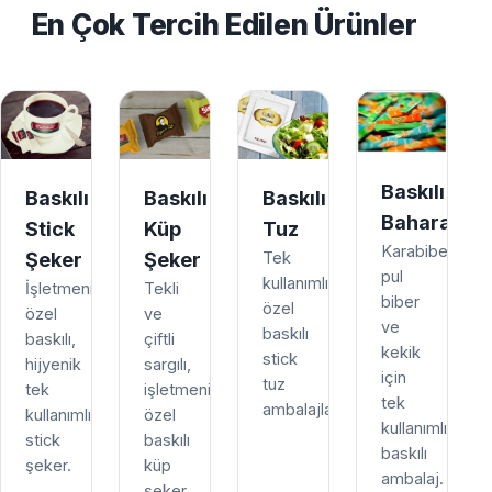
En Çok Tercih Edilen Ürünler
Baskılı
Baskılı
Baskılı
Baskılı
Baharat
Stick
Küp
Tuz
Karabiber,
Şeker
Şeker
Tek
pul
kullanımlık,
İşletmenize
Tekli
biber
özel
özel
ve
ve
baskılı
baskılı,
çiftli
kekik
stick
hijyenik
sargılı,
için
tuz
tek
işletmenize
tek
ambalajları.
kullanımlık
özel
kullanımlık
stick
baskılı
baskılı
şeker.
küp
ambalaj.
şeker.