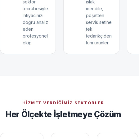
sektör
ıslak
tecrübesiyle
mendile,
ihtiyacınızı
poşetten
doğru analiz
servis setine
eden
tek
profesyonel
tedarikçiden
ekip.
tüm ürünler.
HIZMET VERDIĞIMIZ SEKTÖRLER
Her Ölçekte İşletmeye Çözüm