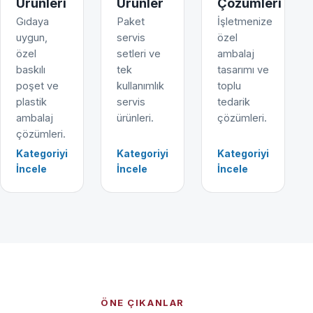
Ürünleri
Ürünler
Çözümleri
Gıdaya
Paket
İşletmenize
uygun,
servis
özel
özel
setleri ve
ambalaj
baskılı
tek
tasarımı ve
poşet ve
kullanımlık
toplu
plastik
servis
tedarik
ambalaj
ürünleri.
çözümleri.
çözümleri.
Kategoriyi
Kategoriyi
Kategoriyi
İncele
İncele
İncele
ÖNE ÇIKANLAR