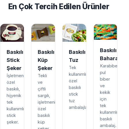
En Çok Tercih Edilen Ürünler
Baskılı
Baskılı
Baskılı
Baskılı
Baharat
Stick
Küp
Tuz
Karabiber,
Şeker
Şeker
Tek
pul
kullanımlık,
İşletmenize
Tekli
biber
özel
özel
ve
ve
baskılı
baskılı,
çiftli
kekik
stick
hijyenik
sargılı,
için
tuz
tek
işletmenize
tek
ambalajları.
kullanımlık
özel
kullanımlık
stick
baskılı
baskılı
şeker.
küp
ambalaj.
şeker.