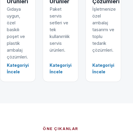
Ürünleri
Ürünler
Çözümleri
Gıdaya
Paket
İşletmenize
uygun,
servis
özel
özel
setleri ve
ambalaj
baskılı
tek
tasarımı ve
poşet ve
kullanımlık
toplu
plastik
servis
tedarik
ambalaj
ürünleri.
çözümleri.
çözümleri.
Kategoriyi
Kategoriyi
Kategoriyi
İncele
İncele
İncele
ÖNE ÇIKANLAR