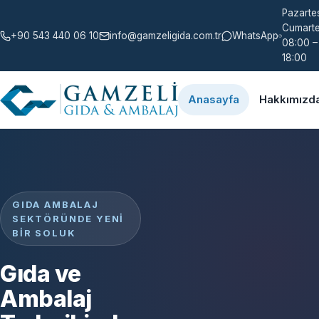
Pazartes
Cumarte
+90 543 440 06 10
info@gamzeligida.com.tr
WhatsApp
08:00 –
18:00
Anasayfa
Hakkımızd
GIDA AMBALAJ
SEKTÖRÜNDE YENI
BIR SOLUK
Gıda ve
Ambalaj