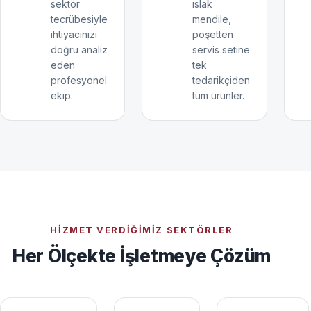
sektör
ıslak
tecrübesiyle
mendile,
ihtiyacınızı
poşetten
doğru analiz
servis setine
eden
tek
profesyonel
tedarikçiden
ekip.
tüm ürünler.
HIZMET VERDIĞIMIZ SEKTÖRLER
Her Ölçekte İşletmeye Çözüm