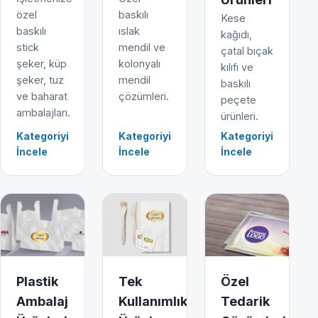
özel
baskılı
Kese
baskılı
ıslak
kağıdı,
stick
mendil ve
çatal bıçak
şeker, küp
kolonyalı
kılıfı ve
şeker, tuz
mendil
baskılı
ve baharat
çözümleri.
peçete
ambalajları.
ürünleri.
Kategoriyi
Kategoriyi
Kategoriyi
İncele
İncele
İncele
Plastik
Tek
Özel
Ambalaj
Kullanımlık
Tedarik