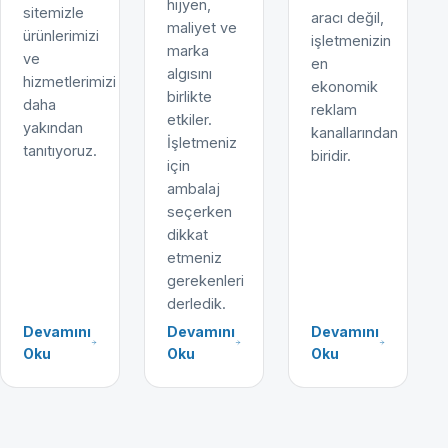
hijyen,
sitemizle
aracı değil,
maliyet ve
ürünlerimizi
işletmenizin
marka
ve
en
algısını
hizmetlerimizi
ekonomik
birlikte
daha
reklam
etkiler.
yakından
kanallarından
İşletmeniz
tanıtıyoruz.
biridir.
için
ambalaj
seçerken
dikkat
etmeniz
gerekenleri
derledik.
Devamını
Devamını
Devamını
Oku
Oku
Oku