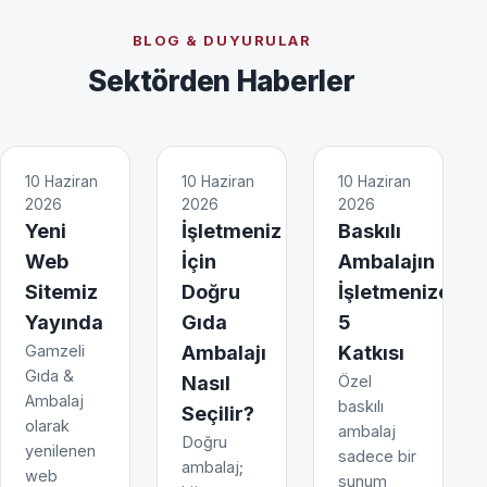
BLOG & DUYURULAR
Sektörden Haberler
10 Haziran
10 Haziran
10 Haziran
2026
2026
2026
Yeni
İşletmeniz
Baskılı
Web
İçin
Ambalajın
Sitemiz
Doğru
İşletmenize
Yayında
Gıda
5
Gamzeli
Ambalajı
Katkısı
Gıda &
Nasıl
Özel
Ambalaj
baskılı
Seçilir?
olarak
ambalaj
Doğru
yenilenen
sadece bir
ambalaj;
web
sunum