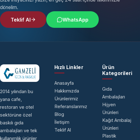
dönelim.
Teklif Al
WhatsApp
Hızlı Linkler
Ürün
Kategorileri
Anasayfa
Gıda
Hakkımızda
2014 yılından bu
Ambalajları
Ürünlerimiz
yana cafe,
Hijyen
Referanslarımız
restoran ve otel
Ürünleri
Blog
sektörüne özel
Kağıt Ambalaj
İletişim
baskılı gıda
Ürünleri
Teklif Al
ambalajları ve tek
Plastik
kullanımlık ürünler