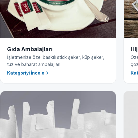
Gıda Ambalajları
Hi
İşletmenize özel baskılı stick şeker, küp şeker,
Öze
tuz ve baharat ambalajları.
çöz
Kategoriyi İncele
Kat