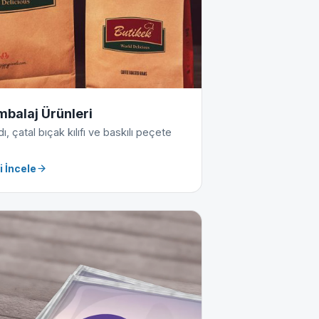
mbalaj Ürünleri
, çatal bıçak kılıfı ve baskılı peçete
i İncele