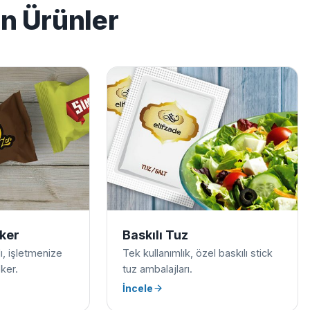
en Ürünler
eker
Baskılı Tuz
ılı, işletmenize
Tek kullanımlık, özel baskılı stick
ker.
tuz ambalajları.
İncele