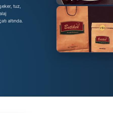
şeker, tuz,
alaj
atı altında.