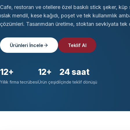
Cafe, restoran ve otellere özel baskılı stick şeker, küp 
ıslak mendil, kese kağıdı, poşet ve tek kullanımlık amb
çözümleri. Tasarımdan üretime, stoktan sevkiyata tek ç
Ürünleri İncele
Teklif Al
12+
12+
24 saat
Yıllık firma tecrübesi
Ürün çeşidi
İçinde teklif dönüşü