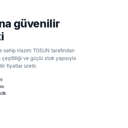
na güvenilir
i
ine sahip Hazım TOSUN tarafından
çeşitliliği ve güçlü stok yapısıyla
ir fiyatlar üretir.
mi
ısı
stik