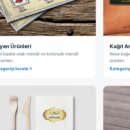
jyen Ürünleri
Kağıt A
l baskılı ıslak mendil ve kolonyalı mendil
Kese kağıdı
ümleri.
ürünleri.
egoriyi İncele
Kategoriy