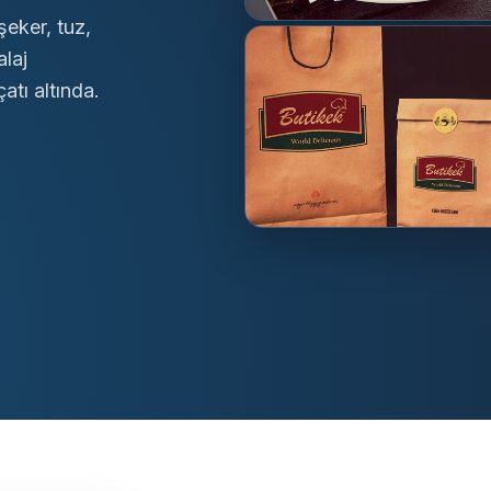
şeker, tuz,
alaj
atı altında.