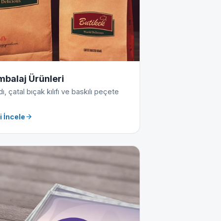
mbalaj Ürünleri
, çatal bıçak kılıfı ve baskılı peçete
i İncele