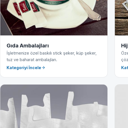
Gıda Ambalajları
Hi
İşletmenize özel baskılı stick şeker, küp şeker,
Öze
tuz ve baharat ambalajları.
çöz
Kategoriyi İncele
Kat