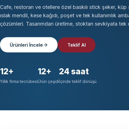
Cafe, restoran ve otellere özel baskılı stick şeker, küp 
ıslak mendil, kese kağıdı, poşet ve tek kullanımlık amb
çözümleri. Tasarımdan üretime, stoktan sevkiyata tek ç
Ürünleri İncele
Teklif Al
12+
12+
24 saat
Yıllık firma tecrübesi
Ürün çeşidi
İçinde teklif dönüşü