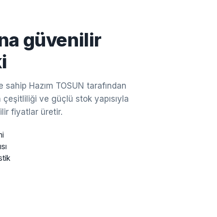
na güvenilir
i
ine sahip Hazım TOSUN tarafından
çeşitliliği ve güçlü stok yapısıyla
ir fiyatlar üretir.
mi
ısı
stik