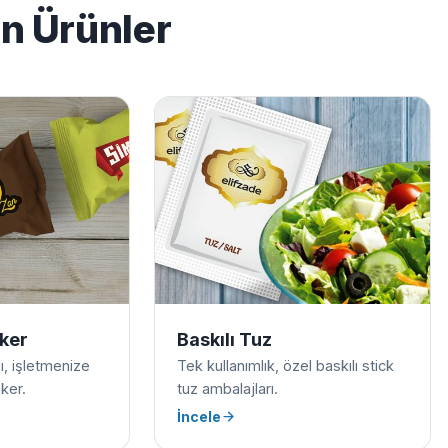
en Ürünler
eker
Baskılı Tuz
ılı, işletmenize
Tek kullanımlık, özel baskılı stick
ker.
tuz ambalajları.
İncele