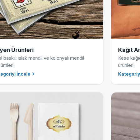
jyen Ürünleri
Kağıt A
l baskılı ıslak mendil ve kolonyalı mendil
Kese kağıdı
ümleri.
ürünleri.
egoriyi İncele
Kategoriy