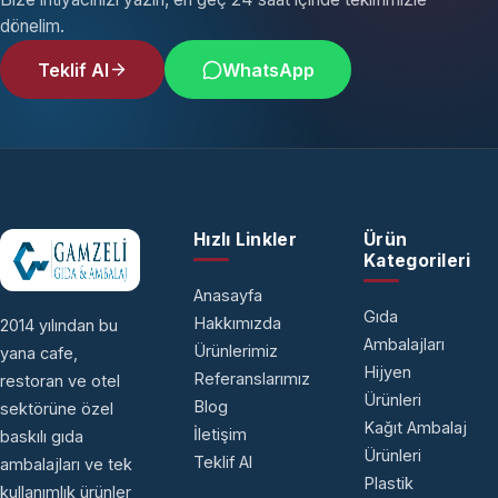
dönelim.
Teklif Al
WhatsApp
Hızlı Linkler
Ürün
Kategorileri
Anasayfa
Gıda
Hakkımızda
2014 yılından bu
Ambalajları
Ürünlerimiz
yana cafe,
Hijyen
Referanslarımız
restoran ve otel
Ürünleri
Blog
sektörüne özel
Kağıt Ambalaj
İletişim
baskılı gıda
Ürünleri
Teklif Al
ambalajları ve tek
Plastik
kullanımlık ürünler