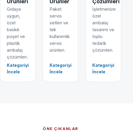
Ürünleri
Ürünler
Çözümleri
Gıdaya
Paket
İşletmenize
uygun,
servis
özel
özel
setleri ve
ambalaj
baskılı
tek
tasarımı ve
poşet ve
kullanımlık
toplu
plastik
servis
tedarik
ambalaj
ürünleri.
çözümleri.
çözümleri.
Kategoriyi
Kategoriyi
Kategoriyi
İncele
İncele
İncele
ÖNE ÇIKANLAR