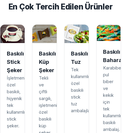
En Çok Tercih Edilen Ürünler
Baskılı
Baskılı
Baskılı
Baskılı
Baharat
Stick
Küp
Tuz
Karabiber,
Şeker
Şeker
Tek
pul
kullanımlık,
İşletmenize
Tekli
biber
özel
özel
ve
ve
baskılı
baskılı,
çiftli
kekik
stick
hijyenik
sargılı,
için
tuz
tek
işletmenize
tek
ambalajları.
kullanımlık
özel
kullanımlık
stick
baskılı
baskılı
şeker.
küp
ambalaj.
şeker.