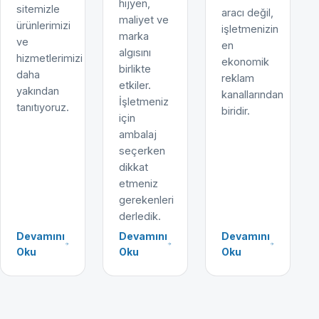
hijyen,
sitemizle
aracı değil,
maliyet ve
ürünlerimizi
işletmenizin
marka
ve
en
algısını
hizmetlerimizi
ekonomik
birlikte
daha
reklam
etkiler.
yakından
kanallarından
İşletmeniz
tanıtıyoruz.
biridir.
için
ambalaj
seçerken
dikkat
etmeniz
gerekenleri
derledik.
Devamını
Devamını
Devamını
Oku
Oku
Oku