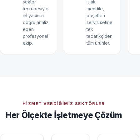
sektör
ıslak
tecrübesiyle
mendile,
ihtiyacınızı
poşetten
doğru analiz
servis setine
eden
tek
profesyonel
tedarikçiden
ekip.
tüm ürünler.
HIZMET VERDIĞIMIZ SEKTÖRLER
Her Ölçekte İşletmeye Çözüm