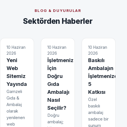
BLOG & DUYURULAR
Sektörden Haberler
10 Haziran
10 Haziran
10 Haziran
2026
2026
2026
Yeni
İşletmeniz
Baskılı
Web
İçin
Ambalajın
Sitemiz
Doğru
İşletmenize
Yayında
Gıda
5
Gamzeli
Ambalajı
Katkısı
Gıda &
Nasıl
Özel
Ambalaj
baskılı
Seçilir?
olarak
ambalaj
Doğru
yenilenen
sadece bir
ambalaj;
web
sunum