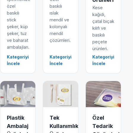
özel
baskılı
Kese
baskılı
ıslak
kağıdı,
stick
mendil ve
çatal bıçak
şeker, küp
kolonyalı
kılıfı ve
şeker, tuz
mendil
baskılı
ve baharat
çözümleri.
peçete
ambalajları.
ürünleri.
Kategoriyi
Kategoriyi
Kategoriyi
İncele
İncele
İncele
Plastik
Tek
Özel
Ambalaj
Kullanımlık
Tedarik