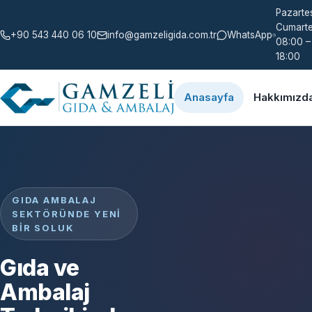
Pazartes
Cumarte
+90 543 440 06 10
info@gamzeligida.com.tr
WhatsApp
08:00 –
18:00
Anasayfa
Hakkımızd
GIDA AMBALAJ
SEKTÖRÜNDE YENI
BIR SOLUK
Gıda ve
Ambalaj