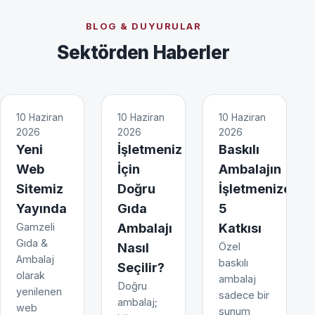
BLOG & DUYURULAR
Sektörden Haberler
10 Haziran
10 Haziran
10 Haziran
2026
2026
2026
Yeni
İşletmeniz
Baskılı
Web
İçin
Ambalajın
Sitemiz
Doğru
İşletmenize
Yayında
Gıda
5
Gamzeli
Ambalajı
Katkısı
Gıda &
Nasıl
Özel
Ambalaj
baskılı
Seçilir?
olarak
ambalaj
Doğru
yenilenen
sadece bir
ambalaj;
web
sunum