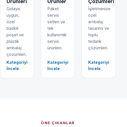
Ürünleri
Ürünler
Çözümleri
Gıdaya
Paket
İşletmenize
uygun,
servis
özel
özel
setleri ve
ambalaj
baskılı
tek
tasarımı ve
poşet ve
kullanımlık
toplu
plastik
servis
tedarik
ambalaj
ürünleri.
çözümleri.
çözümleri.
Kategoriyi
Kategoriyi
Kategoriyi
İncele
İncele
İncele
ÖNE ÇIKANLAR