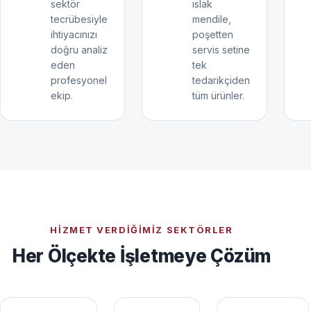
sektör
ıslak
tecrübesiyle
mendile,
ihtiyacınızı
poşetten
doğru analiz
servis setine
eden
tek
profesyonel
tedarikçiden
ekip.
tüm ürünler.
HIZMET VERDIĞIMIZ SEKTÖRLER
Her Ölçekte İşletmeye Çözüm