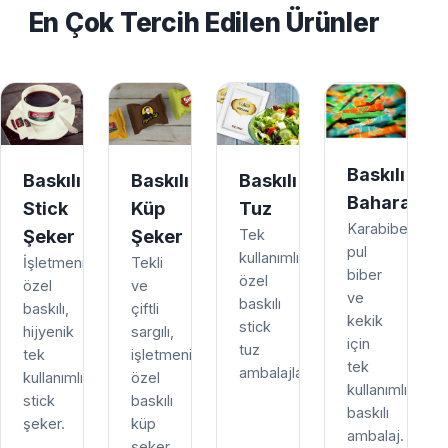
En Çok Tercih Edilen Ürünler
Baskılı
Baskılı
Baskılı
Baskılı
Baharat
Stick
Küp
Tuz
Karabiber,
Şeker
Şeker
Tek
pul
kullanımlık,
İşletmenize
Tekli
biber
özel
özel
ve
ve
baskılı
baskılı,
çiftli
kekik
stick
hijyenik
sargılı,
için
tuz
tek
işletmenize
tek
ambalajları.
kullanımlık
özel
kullanımlık
stick
baskılı
baskılı
şeker.
küp
ambalaj.
şeker.