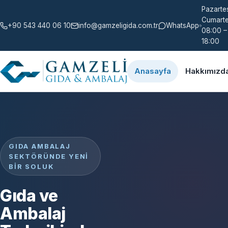
Pazartes
Cumarte
+90 543 440 06 10
info@gamzeligida.com.tr
WhatsApp
08:00 –
18:00
Anasayfa
Hakkımızd
GIDA AMBALAJ
SEKTÖRÜNDE YENI
BIR SOLUK
Gıda ve
Ambalaj