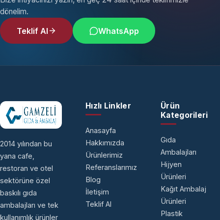
dönelim.
Teklif Al
WhatsApp
Hızlı Linkler
Ürün
Kategorileri
Anasayfa
Gıda
Hakkımızda
2014 yılından bu
Ambalajları
Ürünlerimiz
yana cafe,
Hijyen
Referanslarımız
restoran ve otel
Ürünleri
Blog
sektörüne özel
Kağıt Ambalaj
İletişim
baskılı gıda
Ürünleri
Teklif Al
ambalajları ve tek
Plastik
kullanımlık ürünler