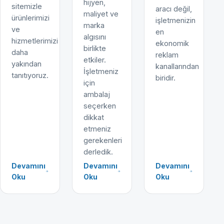
hijyen,
sitemizle
aracı değil,
maliyet ve
ürünlerimizi
işletmenizin
marka
ve
en
algısını
hizmetlerimizi
ekonomik
birlikte
daha
reklam
etkiler.
yakından
kanallarından
İşletmeniz
tanıtıyoruz.
biridir.
için
ambalaj
seçerken
dikkat
etmeniz
gerekenleri
derledik.
Devamını
Devamını
Devamını
Oku
Oku
Oku