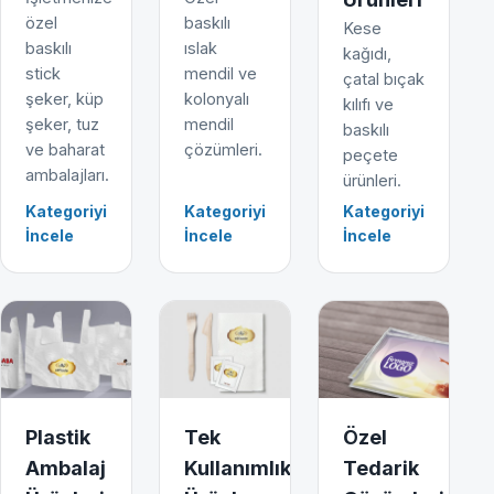
özel
baskılı
Kese
baskılı
ıslak
kağıdı,
stick
mendil ve
çatal bıçak
şeker, küp
kolonyalı
kılıfı ve
şeker, tuz
mendil
baskılı
ve baharat
çözümleri.
peçete
ambalajları.
ürünleri.
Kategoriyi
Kategoriyi
Kategoriyi
İncele
İncele
İncele
Plastik
Tek
Özel
Ambalaj
Kullanımlık
Tedarik