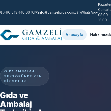
Pazartes
Cumarte
+90 543 440 06 10
info@gamzeligida.com.tr
WhatsApp
08:00 –
18:00
Anasayfa
Hakkımızd
GIDA AMBALAJ
SEKTÖRÜNDE YENI
BIR SOLUK
Gıda ve
Ambalaj