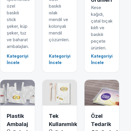
özel
baskılı
Kese
baskılı
ıslak
kağıdı,
stick
mendil ve
çatal bıçak
şeker, küp
kolonyalı
kılıfı ve
şeker, tuz
mendil
baskılı
ve baharat
çözümleri.
peçete
ambalajları.
ürünleri.
Kategoriyi
Kategoriyi
Kategoriyi
İncele
İncele
İncele
Plastik
Tek
Özel
Ambalaj
Kullanımlık
Tedarik