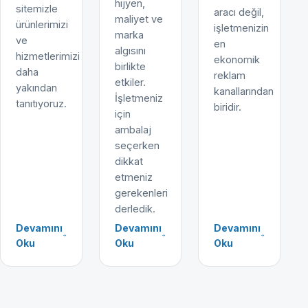
hijyen,
sitemizle
aracı değil,
maliyet ve
ürünlerimizi
işletmenizin
marka
ve
en
algısını
hizmetlerimizi
ekonomik
birlikte
daha
reklam
etkiler.
yakından
kanallarından
İşletmeniz
tanıtıyoruz.
biridir.
için
ambalaj
seçerken
dikkat
etmeniz
gerekenleri
derledik.
Devamını
Devamını
Devamını
Oku
Oku
Oku