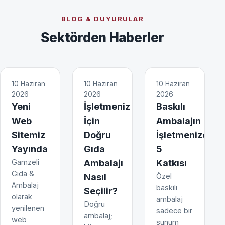
BLOG & DUYURULAR
Sektörden Haberler
10 Haziran
10 Haziran
10 Haziran
2026
2026
2026
Yeni
İşletmeniz
Baskılı
Web
İçin
Ambalajın
Sitemiz
Doğru
İşletmenize
Yayında
Gıda
5
Gamzeli
Ambalajı
Katkısı
Gıda &
Nasıl
Özel
Ambalaj
baskılı
Seçilir?
olarak
ambalaj
Doğru
yenilenen
sadece bir
ambalaj;
web
sunum