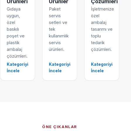
Ürünleri
Ürünler
Çözümleri
Gıdaya
Paket
İşletmenize
uygun,
servis
özel
özel
setleri ve
ambalaj
baskılı
tek
tasarımı ve
poşet ve
kullanımlık
toplu
plastik
servis
tedarik
ambalaj
ürünleri.
çözümleri.
çözümleri.
Kategoriyi
Kategoriyi
Kategoriyi
İncele
İncele
İncele
ÖNE ÇIKANLAR