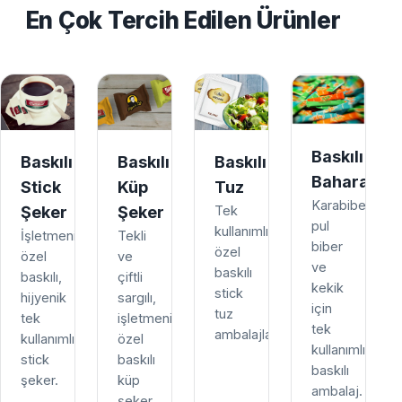
En Çok Tercih Edilen Ürünler
Baskılı
Baskılı
Baskılı
Baskılı
Baharat
Stick
Küp
Tuz
Karabiber,
Şeker
Şeker
Tek
pul
kullanımlık,
İşletmenize
Tekli
biber
özel
özel
ve
ve
baskılı
baskılı,
çiftli
kekik
stick
hijyenik
sargılı,
için
tuz
tek
işletmenize
tek
ambalajları.
kullanımlık
özel
kullanımlık
stick
baskılı
baskılı
şeker.
küp
ambalaj.
şeker.