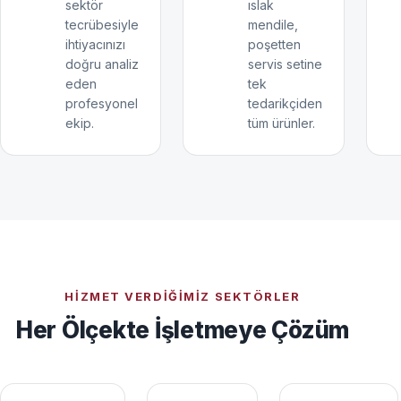
sektör
ıslak
tecrübesiyle
mendile,
ihtiyacınızı
poşetten
doğru analiz
servis setine
eden
tek
profesyonel
tedarikçiden
ekip.
tüm ürünler.
HIZMET VERDIĞIMIZ SEKTÖRLER
Her Ölçekte İşletmeye Çözüm