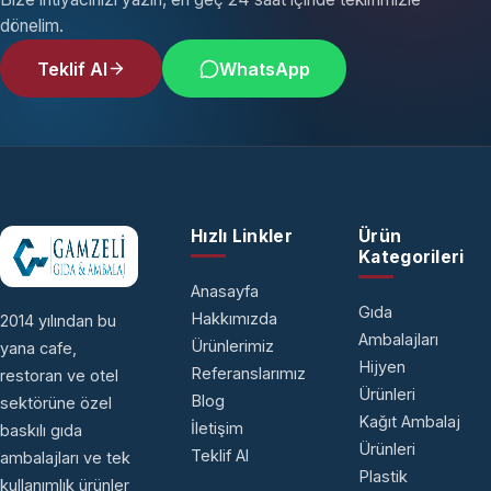
dönelim.
Teklif Al
WhatsApp
Hızlı Linkler
Ürün
Kategorileri
Anasayfa
Gıda
Hakkımızda
2014 yılından bu
Ambalajları
Ürünlerimiz
yana cafe,
Hijyen
Referanslarımız
restoran ve otel
Ürünleri
Blog
sektörüne özel
Kağıt Ambalaj
İletişim
baskılı gıda
Ürünleri
Teklif Al
ambalajları ve tek
Plastik
kullanımlık ürünler