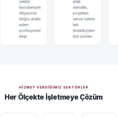
sektör
ıslak
tecrübesiyle
mendile,
ihtiyacınızı
poşetten
doğru analiz
servis setine
eden
tek
profesyonel
tedarikçiden
ekip.
tüm ürünler.
HIZMET VERDIĞIMIZ SEKTÖRLER
Her Ölçekte İşletmeye Çözüm