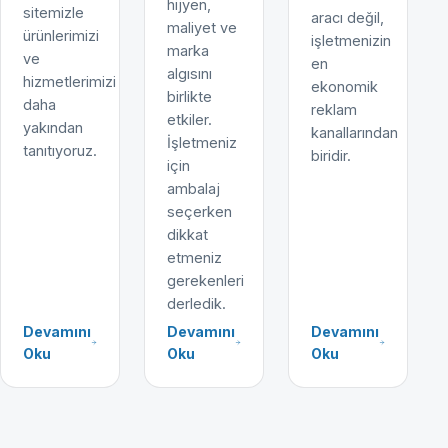
hijyen,
sitemizle
aracı değil,
maliyet ve
ürünlerimizi
işletmenizin
marka
ve
en
algısını
hizmetlerimizi
ekonomik
birlikte
daha
reklam
etkiler.
yakından
kanallarından
İşletmeniz
tanıtıyoruz.
biridir.
için
ambalaj
seçerken
dikkat
etmeniz
gerekenleri
derledik.
Devamını
Devamını
Devamını
Oku
Oku
Oku