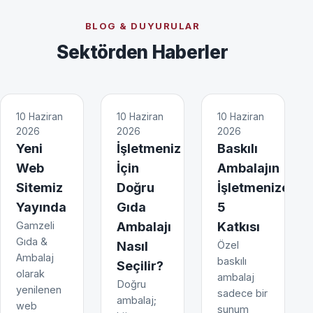
BLOG & DUYURULAR
Sektörden Haberler
10 Haziran
10 Haziran
10 Haziran
2026
2026
2026
Yeni
İşletmeniz
Baskılı
Web
İçin
Ambalajın
Sitemiz
Doğru
İşletmenize
Yayında
Gıda
5
Gamzeli
Ambalajı
Katkısı
Gıda &
Nasıl
Özel
Ambalaj
baskılı
Seçilir?
olarak
ambalaj
Doğru
yenilenen
sadece bir
ambalaj;
web
sunum