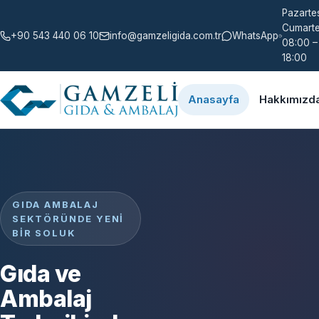
Pazartes
Cumarte
+90 543 440 06 10
info@gamzeligida.com.tr
WhatsApp
08:00 –
18:00
Anasayfa
Hakkımızd
GIDA AMBALAJ
SEKTÖRÜNDE YENI
BIR SOLUK
Gıda ve
Ambalaj