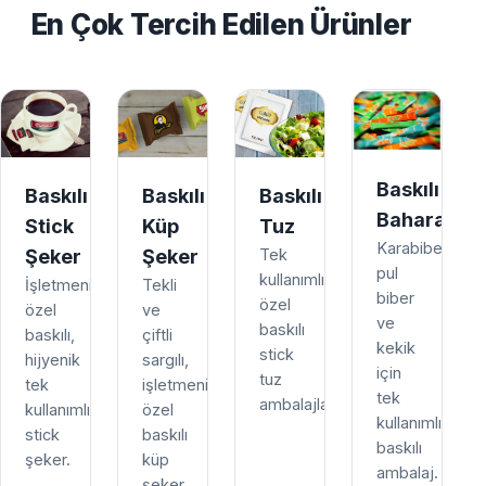
En Çok Tercih Edilen Ürünler
Baskılı
Baskılı
Baskılı
Baskılı
Baharat
Stick
Küp
Tuz
Karabiber,
Şeker
Şeker
Tek
pul
kullanımlık,
İşletmenize
Tekli
biber
özel
özel
ve
ve
baskılı
baskılı,
çiftli
kekik
stick
hijyenik
sargılı,
için
tuz
tek
işletmenize
tek
ambalajları.
kullanımlık
özel
kullanımlık
stick
baskılı
baskılı
şeker.
küp
ambalaj.
şeker.