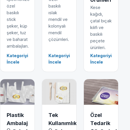
özel
baskılı
Kese
baskılı
ıslak
kağıdı,
stick
mendil ve
çatal bıçak
şeker, küp
kolonyalı
kılıfı ve
şeker, tuz
mendil
baskılı
ve baharat
çözümleri.
peçete
ambalajları.
ürünleri.
Kategoriyi
Kategoriyi
Kategoriyi
İncele
İncele
İncele
Plastik
Tek
Özel
Ambalaj
Kullanımlık
Tedarik