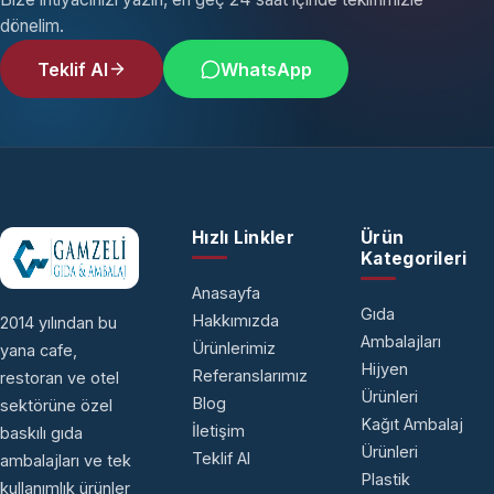
dönelim.
Teklif Al
WhatsApp
Hızlı Linkler
Ürün
Kategorileri
Anasayfa
Gıda
Hakkımızda
2014 yılından bu
Ambalajları
Ürünlerimiz
yana cafe,
Hijyen
Referanslarımız
restoran ve otel
Ürünleri
Blog
sektörüne özel
Kağıt Ambalaj
İletişim
baskılı gıda
Ürünleri
Teklif Al
ambalajları ve tek
Plastik
kullanımlık ürünler