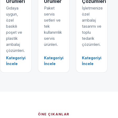
Ürünleri
Ürünler
Çözümleri
Gıdaya
Paket
İşletmenize
uygun,
servis
özel
özel
setleri ve
ambalaj
baskılı
tek
tasarımı ve
poşet ve
kullanımlık
toplu
plastik
servis
tedarik
ambalaj
ürünleri.
çözümleri.
çözümleri.
Kategoriyi
Kategoriyi
Kategoriyi
İncele
İncele
İncele
ÖNE ÇIKANLAR