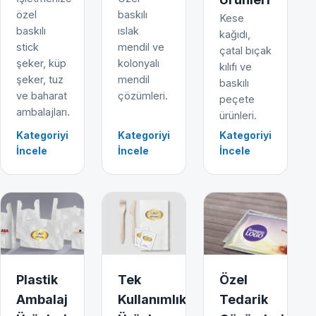
özel
baskılı
Kese
baskılı
ıslak
kağıdı,
stick
mendil ve
çatal bıçak
şeker, küp
kolonyalı
kılıfı ve
şeker, tuz
mendil
baskılı
ve baharat
çözümleri.
peçete
ambalajları.
ürünleri.
Kategoriyi
Kategoriyi
Kategoriyi
İncele
İncele
İncele
Plastik
Tek
Özel
Ambalaj
Kullanımlık
Tedarik