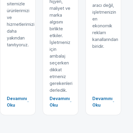
hijyen,
sitemizle
aracı değil,
maliyet ve
ürünlerimizi
işletmenizin
marka
ve
en
algısını
hizmetlerimizi
ekonomik
birlikte
daha
reklam
etkiler.
yakından
kanallarından
İşletmeniz
tanıtıyoruz.
biridir.
için
ambalaj
seçerken
dikkat
etmeniz
gerekenleri
derledik.
Devamını
Devamını
Devamını
Oku
Oku
Oku