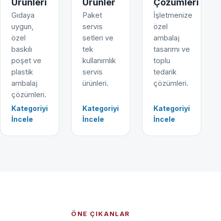
Ürünleri
Ürünler
Çözümleri
Gıdaya
Paket
İşletmenize
uygun,
servis
özel
özel
setleri ve
ambalaj
baskılı
tek
tasarımı ve
poşet ve
kullanımlık
toplu
plastik
servis
tedarik
ambalaj
ürünleri.
çözümleri.
çözümleri.
Kategoriyi
Kategoriyi
Kategoriyi
İncele
İncele
İncele
ÖNE ÇIKANLAR