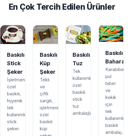
En Çok Tercih Edilen Ürünler
Baskılı
Baskılı
Baskılı
Baskılı
Baharat
Stick
Küp
Tuz
Karabiber,
Şeker
Şeker
Tek
pul
kullanımlık,
İşletmenize
Tekli
biber
özel
özel
ve
ve
baskılı
baskılı,
çiftli
kekik
stick
hijyenik
sargılı,
için
tuz
tek
işletmenize
tek
ambalajları.
kullanımlık
özel
kullanımlık
stick
baskılı
baskılı
şeker.
küp
ambalaj.
şeker.