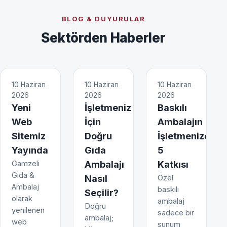
BLOG & DUYURULAR
Sektörden Haberler
10 Haziran
10 Haziran
10 Haziran
2026
2026
2026
Yeni
İşletmeniz
Baskılı
Web
İçin
Ambalajın
Sitemiz
Doğru
İşletmenize
Yayında
Gıda
5
Gamzeli
Ambalajı
Katkısı
Gıda &
Nasıl
Özel
Ambalaj
baskılı
Seçilir?
olarak
ambalaj
Doğru
yenilenen
sadece bir
ambalaj;
web
sunum