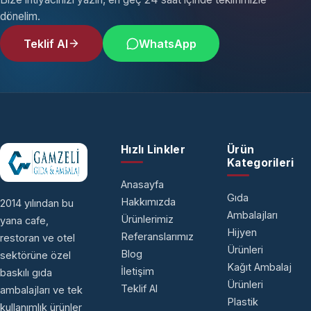
dönelim.
Teklif Al
WhatsApp
Hızlı Linkler
Ürün
Kategorileri
Anasayfa
Gıda
Hakkımızda
2014 yılından bu
Ambalajları
Ürünlerimiz
yana cafe,
Hijyen
Referanslarımız
restoran ve otel
Ürünleri
Blog
sektörüne özel
Kağıt Ambalaj
İletişim
baskılı gıda
Ürünleri
Teklif Al
ambalajları ve tek
Plastik
kullanımlık ürünler