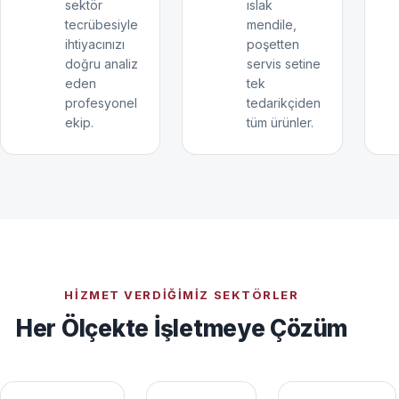
sektör
ıslak
tecrübesiyle
mendile,
ihtiyacınızı
poşetten
doğru analiz
servis setine
eden
tek
profesyonel
tedarikçiden
ekip.
tüm ürünler.
HIZMET VERDIĞIMIZ SEKTÖRLER
Her Ölçekte İşletmeye Çözüm