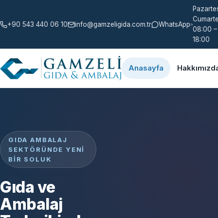
Pazartes
Cumarte
+90 543 440 06 10
info@gamzeligida.com.tr
WhatsApp
08:00 –
18:00
Anasayfa
Hakkımızd
GIDA AMBALAJ
SEKTÖRÜNDE YENI
BIR SOLUK
Gıda ve
Ambalaj