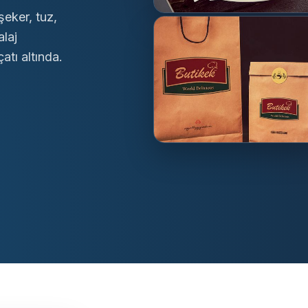
şeker, tuz,
alaj
atı altında.