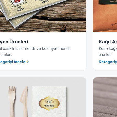
jyen Ürünleri
Kağıt A
l baskılı ıslak mendil ve kolonyalı mendil
Kese kağıdı
ümleri.
ürünleri.
egoriyi İncele
Kategoriy