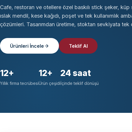
Cafe, restoran ve otellere özel baskılı stick şeker, küp 
ıslak mendil, kese kağıdı, poşet ve tek kullanımlık amb
çözümleri. Tasarımdan üretime, stoktan sevkiyata tek ç
Ürünleri İncele
Teklif Al
12+
12+
24 saat
Yıllık firma tecrübesi
Ürün çeşidi
İçinde teklif dönüşü