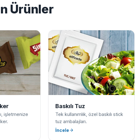
en Ürünler
eker
Baskılı Tuz
ılı, işletmenize
Tek kullanımlık, özel baskılı stick
ker.
tuz ambalajları.
İncele