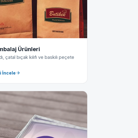
mbalaj Ürünleri
, çatal bıçak kılıfı ve baskılı peçete
i İncele