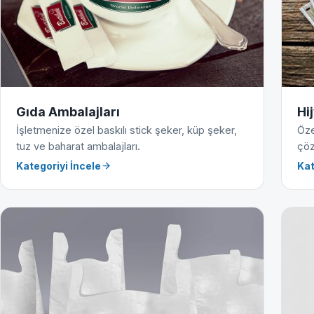
Gıda Ambalajları
Hi
İşletmenize özel baskılı stick şeker, küp şeker,
Öze
tuz ve baharat ambalajları.
çöz
Kategoriyi İncele
Kat