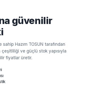
na güvenilir
i
ine sahip Hazım TOSUN tarafından
çeşitliliği ve güçlü stok yapısıyla
ir fiyatlar üretir.
mi
ısı
stik